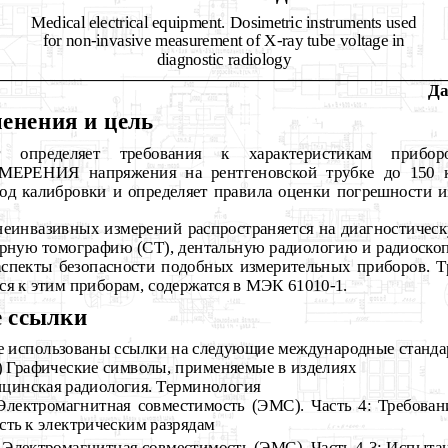
Medical electrical equipment. Dosimetric instruments used
for non-invasive measurement of X-ray tube voltage in
diagnostic radiology
Да
менения и цель
т определяет требования к характеристикам прибор
ЕНИЯ напряжения на рентгеновской трубке до 150 кВ
тод калибровки и определяет правила оценки погрешности 
неинвазивных измерений распространяется на диагностичес
ную томографию (СТ), дентальную радиологию и радиоско
 аспекты безопасности подобных измерительных приборов. Т
ся к этим приборам, содержатся в МЭК 61010-1.
 ссылки
е использованы ссылки на следующие международные станда
) Графические символы, применяемые в изделиях
цинская радиология. Терминология
Электромагнитная совместимость (ЭМС). Часть 4: Требова
ть к электрическим разрядам
Электромагнитная совместимость (ЭМС). Часть 4-3: Испытан