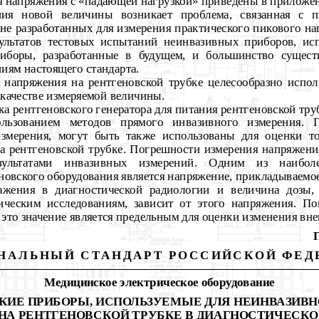
я напряжения с «падающей нагрузкой» приведены в прилож
ения новой величины возникает проблема, связанная с 
 не разработанных для измерения практического пикового н
ультатов тестовых испытаний неинвазивных приборов, ис
иборы, разработанные в будущем, и большинство сущес
ниям настоящего стандарта.
напряжения на рентгеновской трубке целесообразно испол
качестве измеряемой величины.
ка рентгеновского генератора для питания рентгеновской т
ользованием методов прямого инвазивного измерения. 
змерения, могут быть также использованы для оценки т
а рентгеновской трубке. Погрешности измерения напряжен
ультатами инвазивных измерений. Одним из наибол
новского оборудования является напряжение, прикладываемое
ражения в диагностической радиологии и величина дозы,
ическим исследованиям, зависит от этого напряжения. По
это значение является предельным для оценки изменения вн
НАЛЬНЫЙ СТАНДАРТ РОССИЙСКОЙ ФЕД
Медицинское электрическое оборудование
КИЕ ПРИБОРЫ, ИСПОЛЬЗУЕМЫЕ ДЛЯ НЕИНВАЗИВН
НА РЕНТГЕНОВСКОЙ ТРУБКЕ В ДИАГНОСТИЧЕСКО