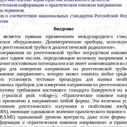
тельная информация о практическом пиковом напряжении
ль терминов
ия о соответствии национальных стандартов Российской Ф
ртам
Введение
т является прямым применением международного стан
еское оборудование. Дозиметрические приборы, использу
 рентгеновской трубке в диагностической радиологии».
 напряжения на рентгеновской трубке посредством инваз
ают одним числом, определяющим величину напряжения на
яжение постоянным потенциалом или имеет изменяющиеся во 
ры для измерения напряжения на рентгеновской труб
иковое напряжение», которое может означать любое средн
жно установить тестовые процедуры для оценки необ
зивных приборов для измерения напряжения на рентгеновской
оэтому требования настоящего стандарта базируются на в
 («
practical peak voltage
»). «Практическое пиковое нап
и применимо к напряжению любой формы. Эта величина ус
елением рентгеновского излучения и свойствами изобр
), имеющие одинаковое значение практического пикового 
RAMS) одинаковый уровень контраста, даже если формы 
нформация о «практическом пиковом напряжении» и пример