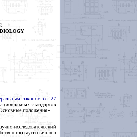
E
ADIOLOGY
еральным законом от 27
национальных стандартов
 Основные положения»
учно-исследовательский
ственного аутентичного