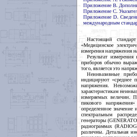
Приложение В.
Дополни
Приложение С.
Указате
Приложение D.
Сведен
международным станда
Настоящий стандар
«Медицинское электрич
измерения напряжения на
Результат измерения
приборов обычно выраж
того, является это напр
Неинвазивные прибо
индицируют «среднее п
напряжения. Невозмо
характеристикам неинва
измеряемых величин. П
пикового напряжения»
определенное значение 
спектральным распред
генераторы (GENERATORS
радиограммах (RADIOG
различны. Детальная и