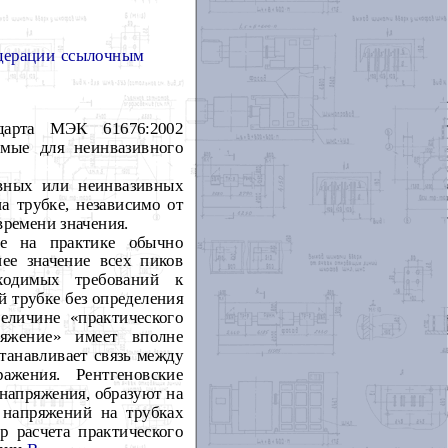
едерации ссылочным
дарта МЭК 61676:2002
емые для неинвазивного
ивных или неинвазивных
 трубке, независимо от
времени значения.
ке на практике обычно
ее значение всех пиков
ходимых требований к
 трубке без определения
еличине «практического
ряжение» имеет вполне
танавливает связь между
ажения. Рентгеновские
напряжения, образуют на
напряжений на трубках
 расчета практического