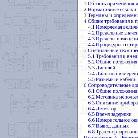
1 Область применения и
2 Нормативные ссылки
3 Термины и определен
4 Общие требования к 
4.1 Измеряемая велич
4.2 Предельные значе
4.3
П
ределы изменени
4.4 Процедуры тестир
5 Специальные техниче
5.1 Требования к вне
5.2 Общие положения
5.3 Дисплей
5.4 Диапазон измерен
5.5 Разъемы и кабели
6 Сопроводительные д
6.1 Общие положения
6.2 Методика использ
6.3 Описание прибора
6.4 Детектор
6.5 Время задержки
6.6 Измерительное ок
6.7 Вывод данных
6.8 Транспортировани
Приложение А.
Рекомен