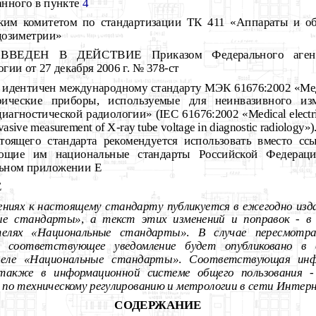
занного в пункте
4
им комитетом по стандартизации ТК 411 «Аппараты и об
дозиметрии»
ЕДЕН В ДЕЙСТВИЕ Приказом Федерального агентс
гии от 27 декабря 2006 г. № 378-ст
т идентичен международному стандарту МЭК 61676:2002 «Ме
трические приборы, используемые для неинвазивного из
диагностической радиологии» (
IEC 61676:2002 «Medical electri
vasive measurement of X-ray tube voltage in diagnostic radiology»)
оящего стандарта рекомендуется использовать вместо с
вующие им национальные стандарты Российской Федераци
льном приложении Е
Е
ениях
к
настоящему
стандарту
публикуется
в
ежегодно
изд
ые
стандарты»
,
а
текст
этих
изменений
и
поправок
-
в
телях
«Национальные
стандарты»
.
В
случае
пересмотр
соответствующее
уведомление
будет
опубликовано
в
еле
«Национальные
стандарты»
.
Соответствующая
ин
также
в
информационной
системе
общего
пользования
-
по
техническому
регулированию
и
метрологии
в
сети
Интер
СОДЕРЖАНИЕ