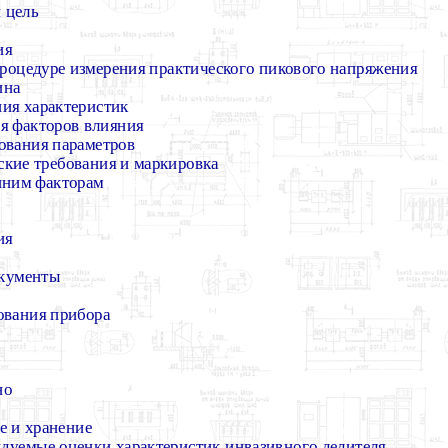
 цель
ия
процедуре измерения практического пикового напряжения
ина
ния характеристик
я факторов влияния
ования параметров
ские требования и маркировка
шним факторам
ия
окументы
ования прибора
но
е и хранение
дуемые оценки характеристик инвазивного делителя