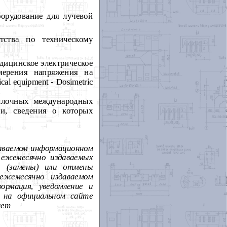
орудование для лучевой
тва по техническому
дицинское электрическое
мерения напряжения на
cal equipment - Dosimetric
.
сылочных международных
и, сведения о которых
аваемом
информационном
ежемесячно
издаваемых
а
(замены)
или
отмены
ежемесячно
издаваемом
формация
,
уведомление
и
на
официальном
сайте
нет