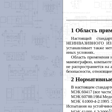
1 Область при
Настоящий стандар
НЕИНВАЗИВНОГО ИЗМЕР
устанавливает также ме
иных условиях.
Область применения 
маммографию, компьютер
не распространяется на
безопасности, относящие
2 Нормативные
В настоящем стандарт
МЭК 60417 (все части
МЭК 60788:1984 Меди
МЭК 61000-4-2:1995 
Испытания на устойчивос
1)
МЭК 61000-4-3:2000