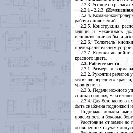
2.2.3. Усилие на рычага
2.2.1 - 2.2.3.
(Измененная
2.2.4. Командоконтроле
рабочих положений.
2.2.5. Конструкция, ра
машин и механизмов дол
использование их были иск
2.2.6. Толкатель кно
предохранительным устрой
2.2.7. Кнопки аварийн
красного цвета.
2.3.
Рабочее место
2.3.1. Размеры и форма р
2.3.2. Рукоятки рычагов
мм выше переднего края сиде
уровня пола.
2.3.3. Педали ножного у
спинки сиденья, максимально
2.3.4. Для безопасного 
быть снабжена подножкой и
Подножка должна иметь
поверхность и боковые борт
Расстояние от земли до
оговоренных случаях допуск
Расстояние между ступен