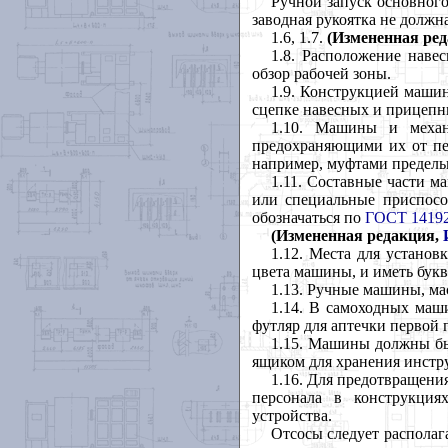
Ручной запуск основного
заводная рукоятка не должн
1.6, 1.7.
(Измененная ре
1.8. Расположение наве
обзор рабочей зоны.
1.9. Конструкцией маши
сцепке навесных и прицепн
1.10. Машины и механ
предохраняющими их от пе
например, муфтами предель
1.11. Составные части м
или специальные приспосо
обозначаться по
ГОСТ 14192
(Измененная редакция,
1.12. Места для устано
цвета машины, и иметь бук
1.13. Ручные машины, ма
1.14. В самоходных маш
футляр для аптечки первой 
1.15. Машины должны бы
ящиком для хранения инстр
1.16. Для предотвращен
персонала в конструкци
устройства.
Отсосы следует располаг