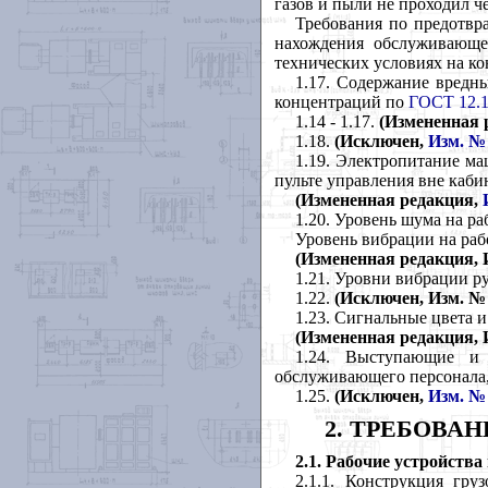
газов и пыли не проходил 
Требования по предотв
нахождения обслуживающе
технических условиях на ко
1.17. Содержание вредн
концентраций по
ГОСТ 12.1
1.14 - 1.17.
(Измененная 
1.18.
(Исключен,
Изм. №
1.19. Электропитание м
пульте управления вне каби
(Измененная редакция,
1.20. Уровень шума на р
Уровень вибрации на раб
(Измененная редакция, И
1.21. Уровни вибрации р
1.22.
(Исключен, Изм. № 
1.23. Сигнальные цвета 
(Измененная редакция, И
1.24. Выступающие и 
обслуживающего персонала,
1.25.
(Исключен,
Изм. №
2. ТРЕБОВА
2.1.
Рабочие устройства
2.1.1. Конструкция гру