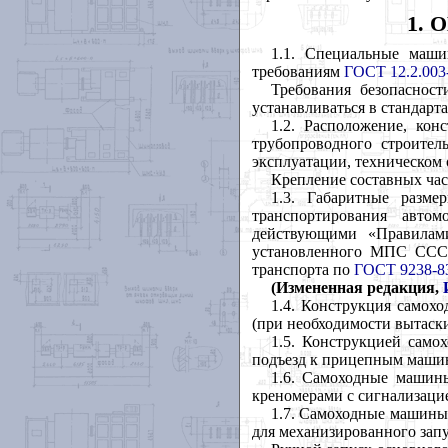
1.
1.1. Специальные маши
требованиям
ГОСТ 12.2.003
Требования безопаснос
устанавливаться в стандарт
1.2. Расположение, ко
трубопроводного строител
эксплуатации, техническом
Крепление составных час
1.3. Габаритные разм
транспортирования авт
действующими «Правилам
установленного МПС СССР
транспорта по
ГОСТ 9238-8
(Измененная редакция,
1.4. Конструкция самох
(при необходимости вытаск
1.5. Конструкцией само
подъезд к прицепным маши
1.6. Самоходные машины
креномерами с сигнализаци
1.7. Самоходные машины
для механизированного запу