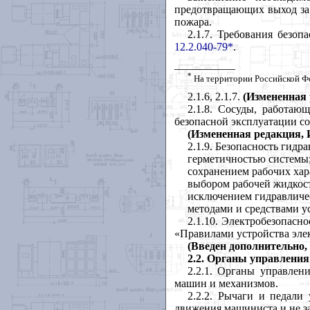
предотвращающих выход за
пожара.
2.1.7. Требования безо
12.2.040-79*
.
___________
*
На территории Российской Ф
2.1.6, 2.1.7.
(Измененная
2.1.8. Сосуды, работаю
безопасной эксплуатации с
(Измененная редакция, 
2.1.9. Безопасность гидр
герметичностью системы
сохранением рабочих хар
выбором рабочей жидкос
исключением гидравличес
методами и средствами у
2.1.10. Электробезопас
«Правилами устройства элек
(Введен дополнительно,
2.2.
Органы управления
2.2.1. Органы управлен
машин и механизмов.
2.2.2. Рычаги и педал
движения машиниста и не з