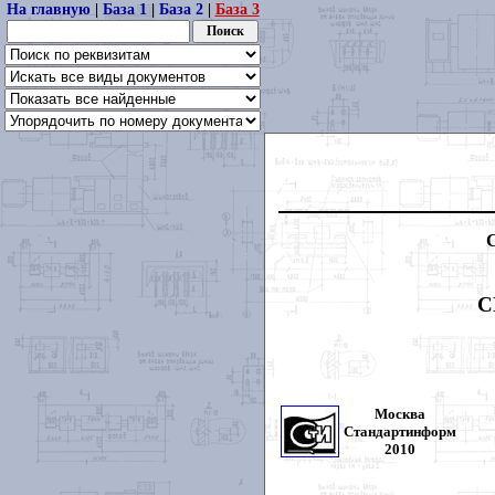
На главную
|
База 1
|
База 2
|
База 3
С
Москва
Стандартинформ
2010