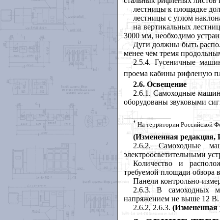
стальных рифленых листов 
лестницы к площадке дол
лестницы с углом наклон
на вертикальных лестница
3000 мм, необходимо устраи
Дуги должны быть распол
менее чем тремя продольны
2.5.4. Гусеничные маш
проема кабины рифленую п
2.6. Освещение
2.6.1. Самоходные машин
оборудованы звуковыми сиг
____________
*
На территории Российской Ф
(Измененная редакция, И
2.6.2. Самоходные м
электроосветительными уст
Количество и располо
требуемой площади обзора 
Панели контрольно-изме
2.6.3. В самоходных 
напряжением не выше 12 В.
2.6.2, 2.6.3.
(Измененная