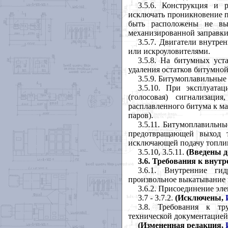
3.5.6. Конструкция и 
исключать проникновение п
быть расположены не в
механизированной заправки
3.5.7. Двигатели внутр
или искроуловителями.
3.5.8. На битумных уст
удаления остатков битумной
3.5.9. Битумоплавильны
3.5.10. При эксплуата
(голосовая) сигнализаци
расплавленного битума к ма
паров).
3.5.11. Битумоплавильн
предотвращающей выход т
исключающей подачу топлив
3.5.10, 3.5.11.
(Введены д
3.6.
Требования к внутр
3.6.1. Внутренние ги
произвольное выкатывание 
3.6.2. Присоединение эл
3.7 - 3.7.2.
(Исключены,
3.8. Требования к тр
технической документацией 
(Измененная редакция,