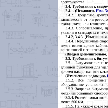
электричества.
3.4.
Требования к свар
3.4.1.
(Исключен,
Изм. №
3.4.2. Предельно допу
зависимости от нагревос
стандартами или техническ
3.4.3. Сопротивление,
указаны в стандартах и тех
3.4.2, 3.4.3.
(Измененная
3.4.4. Передвижные сва
иметь инвентарные кабины
вентиляцией и защитными к
(Введен дополнительно,
3.5.
Требования к биту
3.5.1. Битумоплавильны
длинной рукояткой для уда
должен находиться вне котл
(Измененная редакция,
3.5.2. Все прицепные
оборудование, установленно
3.5.3. Заправка битумоп
механизированным способо
3.5.4. Розжиг топки кот
менее 600 мм.
3.5.5. На каждом котле б