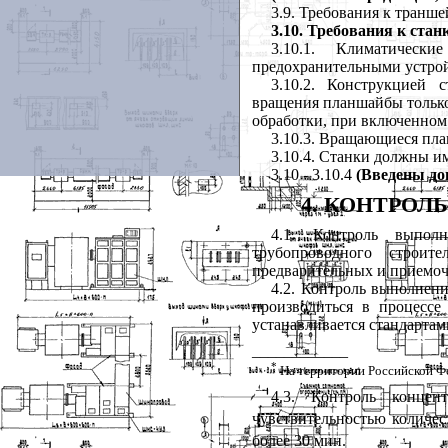
3.9. Требования к транш
3.10.
Требования к стан
3.10.1. Климатичес
предохранительными устрой
3.10.2. Конструкцией 
вращения планшайбы только 
обработки, при включенном 
3.10.3. Вращающиеся пл
3.10.4. Станки должны и
3.10 - 3.10.4
(Введены до
4. КОНТРО
4.1. Контроль выпол
трубопроводного строит
предварительных и приемо
4.2. Контроль выполнен
производиться в процесс
устанавливается стандартам
____________
*
На территории Российской Ф
4.3. Контроль конце
чувствительностью количе
более 30 мин.