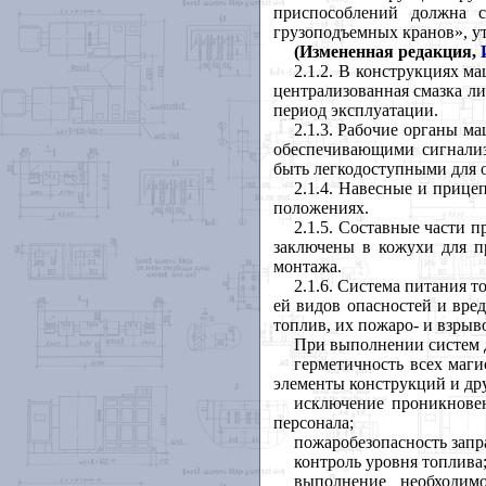
приспособлений должна с
грузоподъемных кранов», у
(Измененная редакция,
2.1.2. В конструкциях м
централизованная смазка л
период эксплуатации.
2.1.3. Рабочие органы м
обеспечивающими сигнализ
быть легкодоступными для 
2.1.4. Навесные и приц
положениях.
2.1.5. Составные части 
заключены в кожухи для пр
монтажа.
2.1.6. Система питания 
ей видов опасностей и вре
топлив, их пожаро- и взры
При выполнении систем 
герметичность всех маги
элементы конструкций и др
исключение проникнове
персонала;
пожаробезопасность запр
контроль уровня топлива
выполнение необходимо