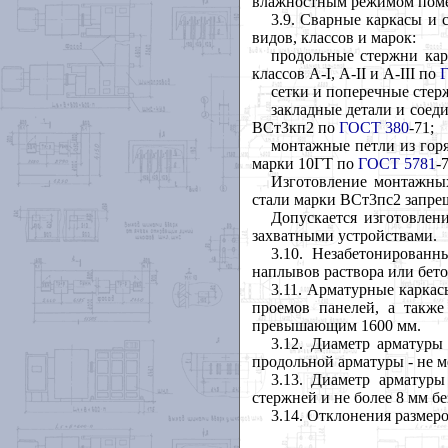
влажностным режимом пом
3.9
. Сварные каркасы и 
видов, классов и марок:
продольные стержни кар
классов А-I, А-II и А-III по
сетки и поперечные стер
закладные детали и соед
ВСт3кп2 по
ГОСТ 380
-71;
монтажные петли из горя
марки 10ГТ по
ГОСТ 5781
-
Изготовление монтажны
стали марки ВСт3пс2 запрещ
Допускается изготовлен
захватными устройствами.
3.10
. Незабетонирован
наплывов раствора или бет
3.11
. Арматурные каркас
проемов панелей, а такж
превышающим 1600 мм.
3.12
. Диаметр арматуры
продольной арматуры - не м
3.13
. Диаметр арматуры
стержней и не более 8 мм бе
3.14
. Отклонения размер