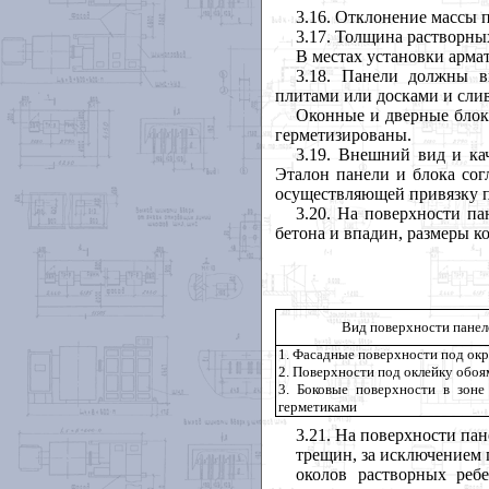
3.16
. Отклонение массы 
3.17
. Толщина растворных
В местах установки арма
3.18
. Панели должны в
плитами или досками и сли
Оконные и дверные блок
герметизированы.
3.19
. Внешний вид и кач
Эталон панели и блока сог
осуществляющей привязку п
3.20
. На поверхности па
бетона и впадин, размеры 
Вид поверхности панел
1. Фасадные поверхности под окр
2. Поверхности под оклейку обоя
3. Боковые поверхности в зоне
герметиками
3.21
. На поверхности пан
трещин, за исключением 
околов растворных ре