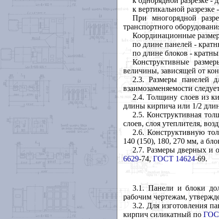
к однорядной разрезке -
к вертикальной разрезке 
При многорядной разре
транспортного оборудовани
Координационные размер
по длине панелей - крат
по длине блоков - кратны
Конструктивные разме
величины, зависящей от ко
2.3
. Размеры панелей д
взаимозаменяемости следует 
2.4
. Толщину слоев из к
длины кирпича или 1/2 дли
2.5
. Конструктивная тол
слоев, слоя утеплителя, во
2.6
. Конструктивную тол
140 (150), 180, 270 мм, а бло
2.7
. Размеры дверных и 
6629
-74,
ГОСТ 14624
-69.
3.1
. Панели и блоки до
рабочим чертежам, утвержд
3.2
. Для изготовления п
кирпич силикатный по
ГОС