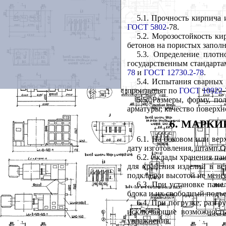
5.1
. Прочность кирпича 
ГОСТ 5802
-78.
5.2
. Морозостойкость к
бетонов на пористых заполн
5.3
. Определение плотн
государственным стандартам
78
и
ГОСТ 12730.2-78
.
5.4
. Испытания сварных 
производят по
ГОСТ 10922
-
5.5
. Размеры, форму, по
арматуры, качество поверх
6
. МАРКИ
6.1
. На боковом или вер
дату изготовления, штамп О
6.2
. Склады хранения па
для хранения изделий в в
подкладки высотой не мене
6.3
. При установке пане
блока и их свободный подъе
6.4
. При погрузке, разг
исключающие возможност
увлажнения.