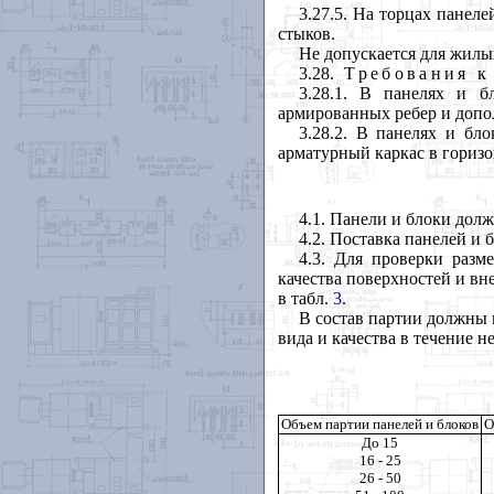
3.27.5
. На торцах панел
стыков.
Не допускается для жил
3.28
.
Требования к
3.28.1
. В панелях и бл
армированных ребер и допо
3.28.2
. В панелях и бло
арматурный каркас в горизо
4.1
. Панели и блоки дол
4.2
. Поставка панелей и 
4.3
. Для проверки разм
качества поверхностей и вн
в табл.
3
.
В состав партии должны 
вида и качества в течение 
Объем партии панелей и блоков
О
До 15
16 - 25
26 - 50