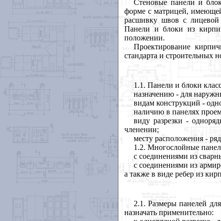
Стеновые панели и бло
форме с матрицей, имеюще
расшивку швов с лицевой 
Панели и блоки из кирпич
положении.
Проектирование кирпич
стандарта и строительных н
1.1
. Панели и блоки кла
назначению - для наружн
видам конструкций - од
наличию в панелях проем
виду разрезки - одноря
членении;
месту расположения - ряд
1.2
. Многослойные панел
с соединениями из сварн
с соединениями из армир
а также в виде ребер из кир
2.1
. Размеры панелей дл
назначать применительно: