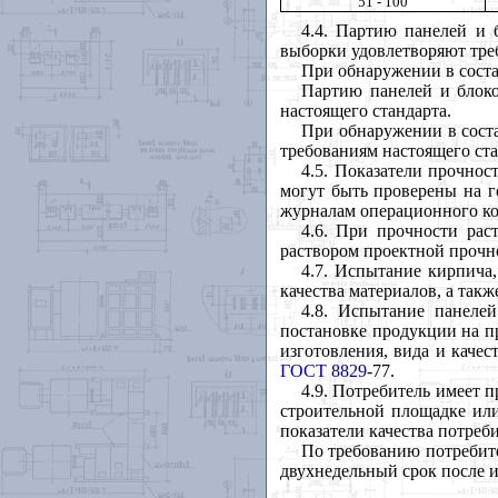
51 - 100
4.4
. Партию панелей и 
выборки удовлетворяют тре
При обнаружении в соста
Партию панелей и блоко
настоящего стандарта.
При обнаружении в сост
требованиям настоящего ста
4.5
. Показатели прочност
могут быть проверены на г
журналам операционного ко
4.6
. При прочности рас
раствором проектной прочн
4.7
. Испытание кирпича,
качества материалов, а такж
4.8
. Испытание панелей
постановке продукции на п
изготовления, вида и качес
ГОСТ 8829
-77.
4.9
. Потребитель имеет п
строительной площадке или
показатели качества потреб
По требованию потребите
двухнедельный срок после и