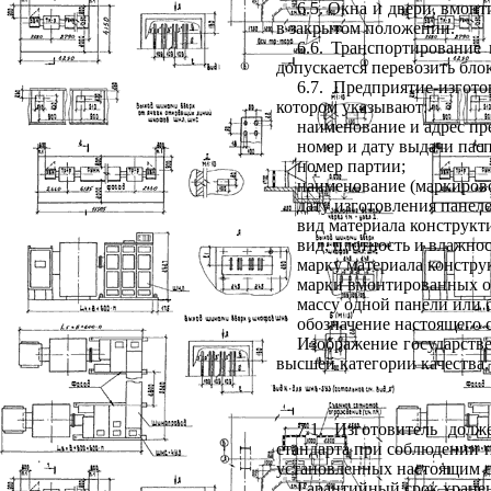
6.5
. Окна и двери, вмон
в закрытом положении.
6.6
. Транспортирование 
допускается перевозить бло
6.7
. Предприятие-изгот
котором указывают:
наименование и адрес пр
номер и дату выдачи пасп
номер партии;
наименование (маркирово
дату изготовления панеле
вид материала конструкт
вид, плотность и влажнос
марку материала констру
марки вмонтированных о
массу одной панели или 
обозначение настоящего с
Изображение государстве
высшей категории качества.
7.1
. Изготовитель долж
стандарта при соблюдении 
установленных настоящим с
Гарантийный срок хранен