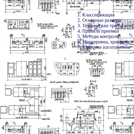
1. Классификация
2. Основные размеры
3. Технические требования
4. Правила приемки
5. Методы контроля
6. Маркировка, хранение 
7. Гарантии изготовителя