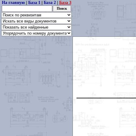
На главную
|
База 1
|
База 2
|
База 3