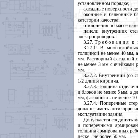
установленном порядке;
фасадные поверхности д
оконные и балконные бл
категории качества;
отклонения по массе пан
панели внутренних сте
электропроводов.
3.27
.
Требования к
3.27.1
. В многослойны
толщиной не менее 40 мм, 
мм. Растворный фасадный с
не менее 3 мм с ячейками 
мм.
3.27.2
. Внутренний (со 
1/2 длины кирпича.
3.27.3
. Толщина отделоч
и блоков не менее 5 мм, а д
мм, фасадного - не менее 10
3.27.4
. Поперечные сте
должны иметь антикоррозио
эксплуатации здания.
Допускается соединять 
и поперечными армирован
толщина армированных ребе
песке - не более 50 мм.