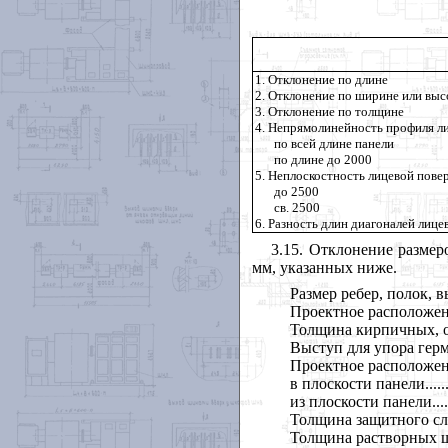
1. Отклонение по длине
2. Отклонение по ширине или выс
3. Отклонение по толщине
4. Непрямолинейность профиля л
по всей длине панели
по длине до 2000
5. Неплоскостность лицевой пове
до 2500
св. 2500
6. Разность длин диагоналей лиц
3.15
. Отклонение размер
мм, указанных ниже.
Размер ребер, полок, вы
Проектное расположение п
Толщина кирпичных, от
Выступ для упора герметика.....
Проектное расположен
в плоскости панели...............
из плоскости панели..............
Толщина защитного слоя по
Толщина растворных швов кладк