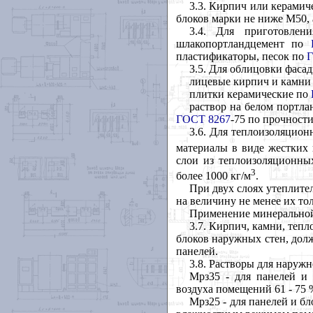
3.3
. Кирпич или керамич
блоков марки не ниже М50, 
3.4
. Для приготовлени
шлакопортландцемент по
пластификаторы, песок по
Г
3.5
. Для облицовки фаса
лицевые кирпич и камни
плитки керамические по
раствор на белом портл
ГОСТ 8267
-75 по прочност
3.6
. Для теплоизоляцион
материалы в виде жестких 
слои из теплоизоляционных
3
более 1000 кг/м
.
При двух слоях утеплит
на величину не менее их т
Применение минеральной 
3.7
. Кирпич, камни, теп
блоков наружных стен, долж
панелей.
3.8
. Растворы для наружн
Мрз35 - для панелей и 
воздуха помещений 61 - 75
Мрз25 - для панелей и б