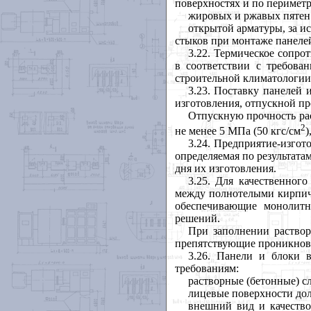
поверхностях и по периметр
жировых и ржавых пятен
открытой арматуры, за и
стыков при монтаже панелей
3.22
. Термическое сопро
в соответствии с требова
строительной климатологии
3.23
. Поставку панелей 
изготовления, отпускной пр
Отпускную прочность рас
2
не менее 5 МПа (50 кгс/см
)
3.24
. Предприятие-изгото
определяемая по результата
дня их изготовления.
3.25
. Для качественног
между полнотелыми кирпича
обеспечивающие монолитн
решений.
При заполнении раство
препятствующие проникнове
3.26
. Панели и блоки 
требованиям:
растворные (бетонные) с
лицевые поверхности до
внешний вид и качество