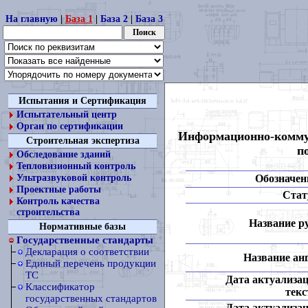
На главную
|
База 1
|
База 2
|
База 3
Испытания и Сертификация
Испытательный центр
Орган по сертификации
Информационно-коммун
Строительная экспертиза
п
Обследование зданий
Тепловизионный контроль
Обозначен
Ультразвуковой контроль
Проектные работы
Стат
Контроль качества
строительства
Название ру
Нормативные базы
Государственные стандарты
Декларация о соответствии
Название анг
Единый перечень продукции
ТС
Дата актуализа
Классификатор
текс
государственных стандартов
Дата актуализа