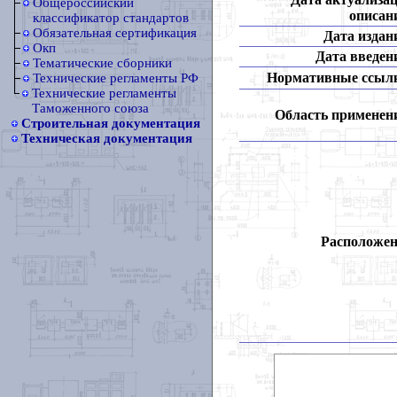
Общероссийский
описан
классификатор стандартов
Обязательная сертификация
Дата издан
Окп
Дата введен
Тематические сборники
Нормативные ссыл
Технические регламенты РФ
Технические регламенты
Таможенного союза
Область применен
Строительная документация
Техническая документация
Расположен