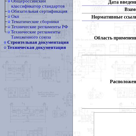
Общероссийский
Дата введен
классификатор стандартов
Взам
Обязательная сертификация
Окп
Нормативные ссыл
Тематические сборники
Технические регламенты РФ
Технические регламенты
Таможенного союза
Область применен
Строительная документация
Техническая документация
Расположен