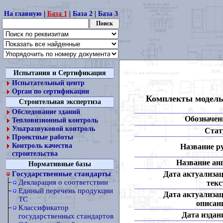
На главную
|
База 1
|
База 2
|
База 3
Испытания и Сертификация
Испытательный центр
Орган по сертификации
Комплекты модель
Строительная экспертиза
Обследование зданий
Обозначен
Тепловизионный контроль
Ультразвуковой контроль
Стат
Проектные работы
Контроль качества
Название ру
строительства
Название анг
Нормативные базы
Дата актуализа
Государственные стандарты
Декларация о соответствии
текс
Единый перечень продукции
Дата актуализа
ТС
описан
Классификатор
Дата издан
государственных стандартов