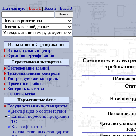
На главную
|
База 1
|
База 2
|
База 3
Испытания и Сертификация
Испытательный центр
Орган по сертификации
Соединители электри
Строительная экспертиза
требования 
Обследование зданий
Тепловизионный контроль
Обозначен
Ультразвуковой контроль
Проектные работы
Стат
Контроль качества
строительства
Название ру
Нормативные базы
Государственные стандарты
Декларация о соответствии
Название анг
Единый перечень продукции
ТС
Дата актуализа
Классификатор
текс
государственных стандартов
Дата актуализа