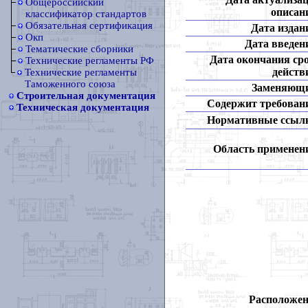
Общероссийский
описан
классификатор стандартов
Обязательная сертификация
Дата издан
Окп
Дата введен
Тематические сборники
Дата окончания ср
Технические регламенты РФ
действ
Технические регламенты
Таможенного союза
Заменяющ
Строительная документация
Содержит требован
Техническая документация
Нормативные ссыл
Область применен
Расположен