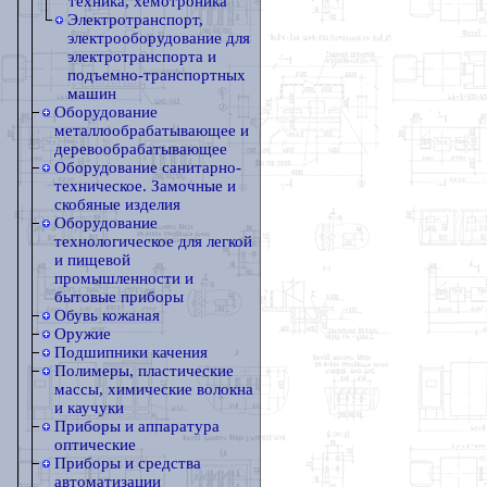
техника, хемотроника
Электротранспорт,
электрооборудование для
электротранспорта и
подъемно-транспортных
машин
Оборудование
металлообрабатывающее и
деревообрабатывающее
Оборудование санитарно-
техническое. Замочные и
скобяные изделия
Оборудование
технологическое для легкой
и пищевой
промышленности и
бытовые приборы
Обувь кожаная
Оружие
Подшипники качения
Полимеры, пластические
массы, химические волокна
и каучуки
Приборы и аппаратура
оптические
Приборы и средства
автоматизации