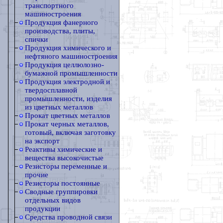
транспортного
машиностроения
Продукция фанерного
производства, плиты,
спички
Продукция химического и
нефтяного машиностроения
Продукция целлюлозно-
бумажной промышленности
Продукция электродной и
твердосплавной
промышленности, изделия
из цветных металлов
Прокат цветных металлов
Прокат черных металлов,
готовый, включая заготовку
на экспорт
Реактивы химические и
вещества высокочистые
Резисторы переменные и
прочие
Резисторы постоянные
Сводные группировки
отдельных видов
продукции
Средства проводной связи