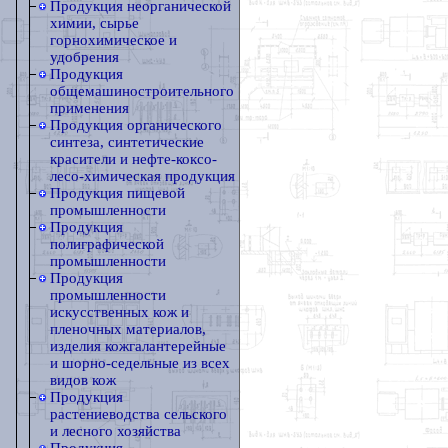
Продукция неорганической
химии, сырье
горнохимическое и
удобрения
Продукция
общемашиностроительного
применения
Продукция органического
синтеза, синтетические
красители и нефте-коксо-
лесо-химическая продукция
Продукция пищевой
промышленности
Продукция
полиграфической
промышленности
Продукция
промышленности
искусственных кож и
пленочных материалов,
изделия кожгалантерейные
и шорно-седельные из всех
видов кож
Продукция
растениеводства сельского
и лесного хозяйства