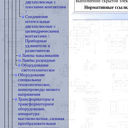
выполнении скрытой эле
двухполюсные с
плоскими контактами
Нормативные ссылк
/
Соединения
штепсельные
двухполюсные с
цилиндрическими
контактами /.
Приборные
удлинители и
разветвители
Лампы накаливания
Лампы разрядные
Оборудование
светотехническое
Оборудование
специальное
технологическое,
шинопроводы низкого
напряжения
Трансформаторы и
трансформаторное
оборудование,
аппаратура
высоковольтная, силовая
преобразовательная