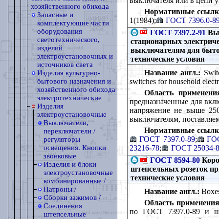
выключателя или в цепи 
хозяйственного обихода
Нормативные ссылк
Запасные и
1(1984);
ГОСТ 7396.0-8
комплектующие части
оборудования
ГОСТ 7397.2-91
Вык
светотехнического,
стационарных электриче
изделий
выключателям для быто
электроустановочных и
технические условия
источников света
Название англ.:
Switc
Изделия культурно-
switches for household electr
бытового назначения и
хозяйственного обихода
Область применени
электротехнические
предназначенные для вкл
Изделия
напряжение не выше 250
электроустановочные
выключателям, поставляем
Выключатели,
Нормативные ссылк
переключатели /
ГОСТ 7397.0-89
;
ГОС
регуляторы
23216-78
;
ГОСТ 25034-
освещения. Кнопки
звонковые
ГОСТ 8594-80
Коро
Изделия и блоки
штепсельных розеток пр
электроустановочные
технические условия
комбинированные /
Патроны /
Название англ.:
Boxes 
Сборки зажимов /
Область применения
Соединения
по ГОСТ 7397.0-89 и ш
штепсельные