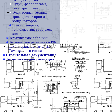
Чугун, ферросплавы,
лигатуры, сталь
Электронная техника,
кроме резисторов и
конденсаторов
Электроэнергия,
теплоэнергия, вода, лед,
холод
Тематические сборники
Технические регламенты РФ
Технические регламенты
Таможенного союза
Строительная документация
Техническая документация