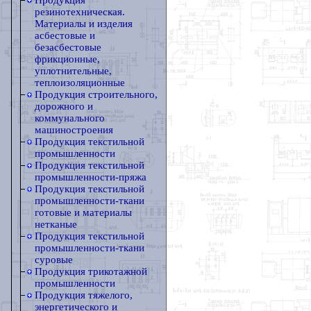
Продукция
резинотехническая.
Материалы и изделия
асбестовые и
безасбестовые
фрикционные,
уплотнительные,
теплоизоляционные
Продукция строительного,
дорожного и
коммунального
машиностроения
Продукция текстильной
промышленности
Продукция текстильной
промышленности-пряжа
Продукция текстильной
промышленности-ткани
готовые и материалы
нетканые
Продукция текстильной
промышленности-ткани
суровые
Продукция трикотажной
промышленности
Продукция тяжелого,
энергетического и