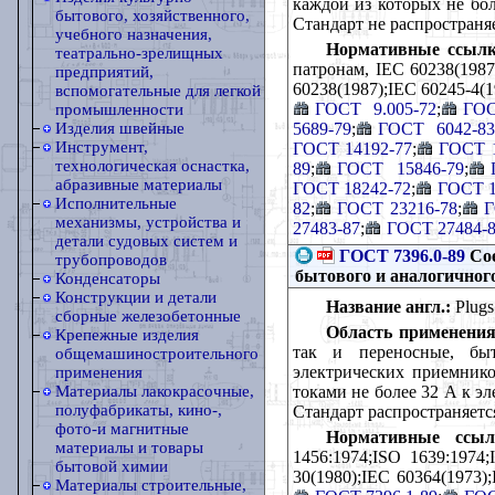
каждой из которых не бол
бытового, хозяйственного,
Стандарт не распространяе
учебного назначения,
Нормативные ссылк
театрально-зрелищных
патронам, IEC 60238(1987)
предприятий,
60238(1987);IEC 60245-4(1
вспомогательные для легкой
ГОСТ 9.005-72
;
ГОС
промышленности
5689-79
;
ГОСТ 6042-83
Изделия швейные
Инструмент,
ГОСТ 14192-77
;
ГОСТ 1
технологическая оснастка,
89
;
ГОСТ 15846-79
;
абразивные материалы
ГОСТ 18242-72
;
ГОСТ 1
Исполнительные
82
;
ГОСТ 23216-78
;
Г
механизмы, устройства и
27483-87
;
ГОСТ 27484-
детали судовых систем и
ГОСТ 7396.0-89
Сое
трубопроводов
бытового и аналогичног
Конденсаторы
Конструкции и детали
Название англ.:
Plugs 
сборные железобетонные
Область применения
Крепежные изделия
так и переносные, быт
общемашиностроительного
электрических приемник
применения
токами не более 32 А к э
Материалы лакокрасочные,
полуфабрикаты, кино-,
Стандарт распространяетс
фото-и магнитные
Нормативные ссыл
материалы и товары
1456:1974;ISO 1639:1974;
бытовой химии
30(1980);IEC 60364(1973);
Материалы строительные,