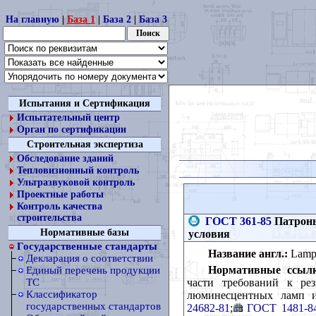
На главную
|
База 1
|
База 2
|
База 3
Испытания и Сертификация
Испытательный центр
Орган по сертификации
Строительная экспертиза
Обследование зданий
Тепловизионный контроль
Ультразвуковой контроль
Проектные работы
Контроль качества
строительства
ГОСТ 361-85
Патроны
Нормативные базы
условия
Государственные стандарты
Название англ.:
Lamph
Декларация о соответствии
Нормативные ссылк
Единый перечень продукции
части требований к ре
ТС
Классификатор
люминесцентных ламп 
государственных стандартов
24682-81
;
ГОСТ 1481-8