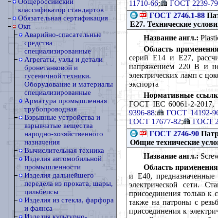
Общероссийский
11710-66
;
ГОСТ 2239-79
классификатор стандартов
ГОСТ 2746.1-88
Пат
Обязательная сертификация
Е27. Технические услов
Окп
Аварийно-спасательные
Название англ.:
Plasti
средства
Область применения
специализированные
серий Е14 и Е27, рассч
Агрегаты, узлы и детали
напряжением 220 В и но
бронетанковой и
электрических ламп с цок
гусеничной техники.
экспорта
Оборудование и материалы
специализированные
Нормативные ссылк
Арматура промышленная
ГОСТ IEC 60061-2-2017,
трубопроводная
9396-88
;
ГОСТ 14192-9
Взрывные устройства и
ГОСТ 17677-82
;
ГОСТ 2
взрывчатые вещества
ГОСТ 2746-90
Патр
народно-хозяйственного
Общие технические усл
назначения
Вычислительная техника
Название англ.:
Screw 
Изделия автомобильной
Область применения
промышленности
Изделия дальнейшего
и Е40, предназначенные
передела из проката, шары,
электрической сети. Ст
цильбепсы
присоединения только к с
Изделия из стекла, фарфора
также на патроны с резь
и фаянса
присоединения к электри
Изделия культурно-