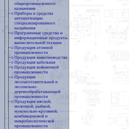
общепромышленного
назначения
Приборы и средства
автоматизации
специализированного
назначения
Программные средства и
информационные продукты
вычислительной техники
Продукция атомной
промышленности
Продукция животноводства
Продукция кабельная
Продукция кожевенной
промышленности
Продукция
лесозаготовительной и
лесопильно-
деревообрабатывающей
промышленности
Продукция мясной,
молочной, рыбной,
мукомольно-крупяной,
комбикормовой и
микробиологической
промышленности