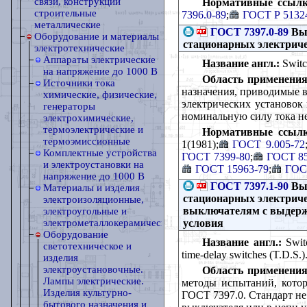
связи, конструкции
Нормативные ссылк
строительные
7396.0-89
;
ГОСТ Р 51324
металлические
ГОСТ 7397.0-89
Вык
Оборудование и материалы
стационарных электриче
электротехнические
Аппараты электрические
Название англ.:
Switch
на напряжение до 1000 В
Область применения
Источники тока
назначения, приводимые 
химические, физические,
электрических установок
генераторы
номинальную силу тока не
электрохимические,
термоэлектрические и
Нормативные ссылк
термоэмиссионные
1(1981);
ГОСТ 9.005-72
Комплектные устройства
ГОСТ 7399-80
;
ГОСТ 85
и электроустановки на
ГОСТ 15963-79
;
ГОС
напряжение до 1000 В
ГОСТ 7397.1-90
Вык
Материалы и изделия
стационарных электриче
электроизоляционные,
выключателям с выдерж
электроугольные и
условия
электрометаллокерамические
Оборудование
Название англ.:
Switc
светотехническое и
time-delay switches (T.D.S.).
изделия
электроустановочные.
Область применения
Лампы электрические.
методы испытаний, кото
Изделия культурно-
ГОСТ 7397.0. Стандарт не
бытового назначения и