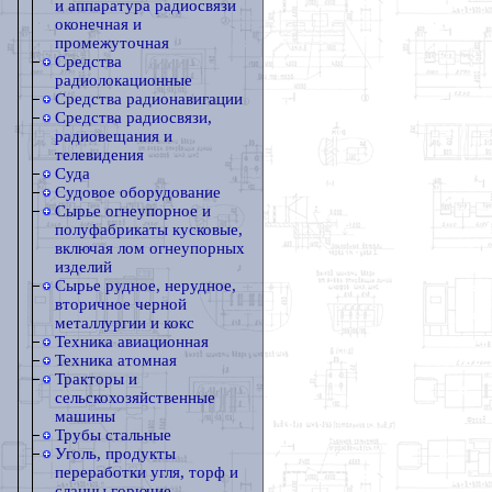
и аппаратура радиосвязи
оконечная и
промежуточная
Средства
радиолокационные
Средства радионавигации
Средства радиосвязи,
радиовещания и
телевидения
Суда
Судовое оборудование
Сырье огнеупорное и
полуфабрикаты кусковые,
включая лом огнеупорных
изделий
Сырье рудное, нерудное,
вторичное черной
металлургии и кокс
Техника авиационная
Техника атомная
Тракторы и
сельскохозяйственные
машины
Трубы стальные
Уголь, продукты
переработки угля, торф и
сланцы горючие