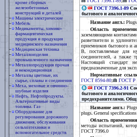
ГОСТ 7396.1-89
;
ГОС
кроме сборных
железобетонных
ГОСТ 7396.1-89
Сое
конструкций и деталей
бытового и аналогичног
Машины электрические
Название англ.:
Plugs 
Мебель
Медикаменты, химико-
Область применени
фармацевтическая
заземляющими контактами 
продукция и продукция
разветвители и удлините
медицинского назначения
приемников бытового и а
Медицинская техника
В, поставляемые для н
Металлоизделия
соединителей, а также т
промышленного назначения
Настоящий стандарт не
Металлопродукция прочая
предназначенные для экс
и некондиционная
Нормативные ссылк
Металлы цветные, их
ГОСТ 8594-80
;
ГОСТ Р 
сырье, сплавы и соединения
Меха, меховые и овчинно-
ГОСТ 7396.2-91
Сое
шубные изделия
бытового и аналогичног
Нефть. Нефтепродукты.
предохранителями. Общи
Альтернативные виды
топлива. Газ
Название англ.:
Plugs 
Оборудование для
plugs. General specifications
регулирования дорожного
Область применения
движения, обслуживания
методы испытаний, кото
сельхозтехники и
ГОСТ 7396.0
вспомогательное средств