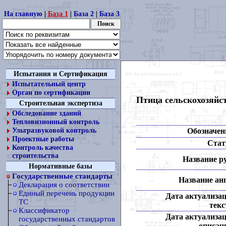
На главную
|
База 1
|
База 2
|
База 3
Испытания и Сертификация
Испытательный центр
Орган по сертификации
Птица сельскохозяйс
Строительная экспертиза
Обследование зданий
Тепловизионный контроль
Обозначен
Ультразвуковой контроль
Проектные работы
Стат
Контроль качества
строительства
Название ру
Нормативные базы
Государственные стандарты
Название анг
Декларация о соответствии
Единый перечень продукции
Дата актуализа
ТС
текс
Классификатор
Дата актуализа
государственных стандартов
описан