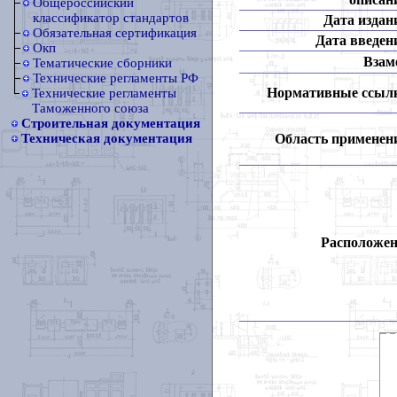
Общероссийский
классификатор стандартов
Дата издан
Обязательная сертификация
Дата введен
Окп
Взам
Тематические сборники
Технические регламенты РФ
Нормативные ссыл
Технические регламенты
Таможенного союза
Строительная документация
Область применен
Техническая документация
Расположен