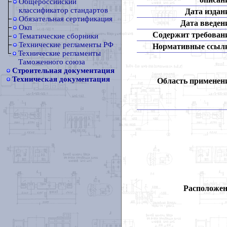
Общероссийский
классификатор стандартов
Дата издан
Обязательная сертификация
Дата введен
Окп
Содержит требован
Тематические сборники
Технические регламенты РФ
Нормативные ссыл
Технические регламенты
Таможенного союза
Строительная документация
Техническая документация
Область применен
Расположен