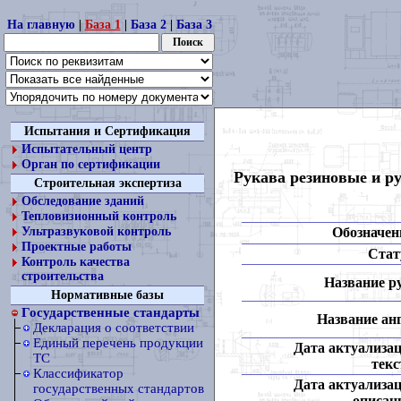
На главную
|
База 1
|
База 2
|
База 3
Испытания и Сертификация
Испытательный центр
Орган по сертификации
Рукава резиновые и р
Строительная экспертиза
Обследование зданий
Тепловизионный контроль
Обозначен
Ультразвуковой контроль
Проектные работы
Стат
Контроль качества
строительства
Название ру
Нормативные базы
Государственные стандарты
Название анг
Декларация о соответствии
Единый перечень продукции
Дата актуализа
ТС
текс
Классификатор
Дата актуализа
государственных стандартов
описан