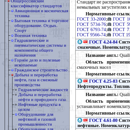
Общероссийский
Стандарт не распространя
классификатор стандартов
немыльных загустителях 
Авиационная и космическая
Нормативные ссылк
техника
ГОСТ 33-2000
;
ГОСТ 10
Бытовая техника и торговое
ГОСТ 5734-76
;
ГОСТ 59
оборудование. Отдых.
ГОСТ 6793-74
;
ГОСТ 71
Спорт
ГОСТ 9566-74
;
ГОСТ 19
Военная техника
Гидравлические и
ГОСТ 4.24-84
Систе
пневматические системы и
смазочные. Номенклатур
компоненты общего
Название англ.:
Qualit
назначения
Горное дело и полезные
Область применени
ископаемые
смазочных масел
Гражданское строительство
Нормативные ссылк
Добыча и переработка
нефти, газа и смежные
ГОСТ 4.25-83
Систе
производства
Нефтепродукты. Топлива
Гидравлические жидкости
Название англ.:
Qualit
Добыча и переработка
нефти и природного газа
Область применени
Нефтяные продукты в
устанавливает номенклату
целом
Нормативные ссылк
Оборудование для
нефтяной и газовой
ГОСТ 4.61-80
Систе
промышленности
нефтяные. Номенклатура
Оборудование для