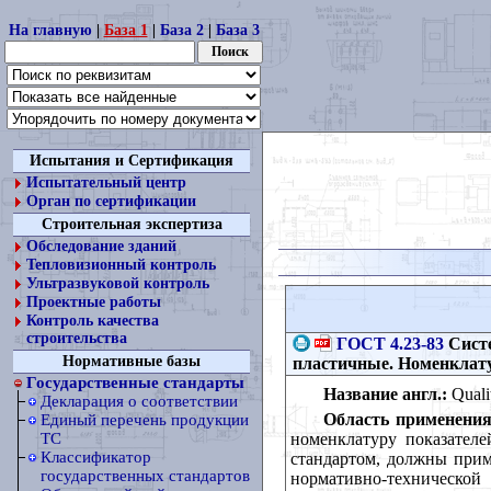
На главную
|
База 1
|
База 2
|
База 3
Испытания и Сертификация
Испытательный центр
Орган по сертификации
Строительная экспертиза
Обследование зданий
Тепловизионный контроль
Ультразвуковой контроль
Проектные работы
Контроль качества
строительства
ГОСТ 4.23-83
Систе
Нормативные базы
пластичные. Номенклату
Государственные стандарты
Название англ.:
Qualit
Декларация о соответствии
Область применения
Единый перечень продукции
номенклатуру показателе
ТС
Классификатор
стандартом, должны прим
государственных стандартов
нормативно-технической