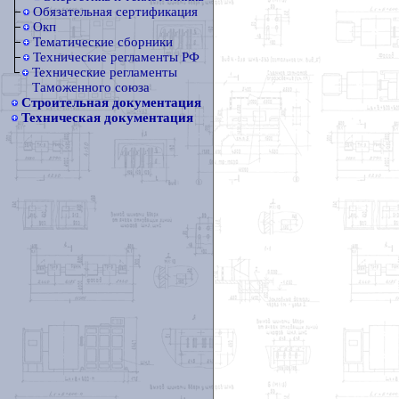
Обязательная сертификация
Окп
Тематические сборники
Технические регламенты РФ
Технические регламенты
Таможенного союза
Строительная документация
Техническая документация