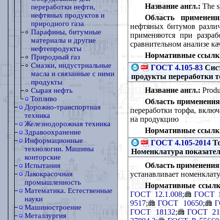
Название англ.:
The sy
переработки нефти,
нефтяных продуктов и
Область применени
природного газа
нефтяных битумов различ
Парафины, битумные
применяются при разрабо
материалы и другие
сравнительном анализе ка
нефтепродукты
Нормативные ссылк
Природный газ
Смазки, индустриальные
ГОСТ 4.105-83
Сист
масла и связанные с ними
продукты переработки т
продукты
Название англ.:
Produc
Сырая нефть
Топливо
Область применения
Дорожно-транспортная
переработки торфа, включ
техника
на продукцию
Железнодорожная техника
Нормативные ссылк
Здравоохранение
Информационные
ГОСТ 4.105-2014
То
технологии. Машины
Номенклатура показател
конторские
Область применения
Испытания
устанавливает номенклату
Лакокрасочная
промышленность
Нормативные ссылк
Математика. Естественные
ГОСТ 12.1.008
;
ГОСТ 1
науки
9517
;
ГОСТ 10650
;
Г
Машиностроение
ГОСТ 18132
;
ГОСТ 21
Металлургия