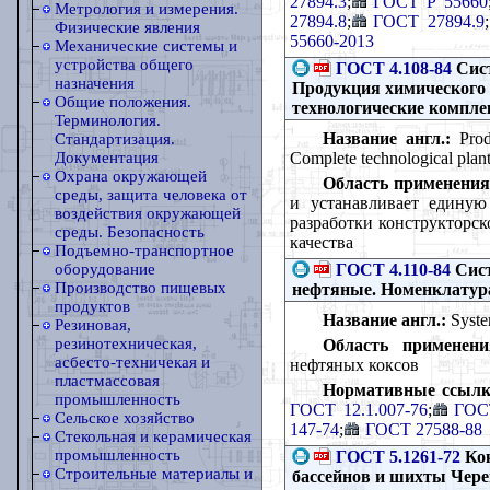
27894.3
;
ГОСТ Р 55660
Метрология и измерения.
27894.8
;
ГОСТ 27894.9
;
Физические явления
55660-2013
Механические системы и
устройства общего
ГОСТ 4.108-84
Сист
назначения
Продукция химического
Общие положения.
технологические компле
Терминология.
Название англ.:
Produ
Стандартизация.
Complete technological plan
Документация
Охрана окружающей
Область применения
среды, защита человека от
и устанавливает единую
воздействия окружающей
разработки конструкторск
среды. Безопасность
качества
Подъемно-транспортное
ГОСТ 4.110-84
Сист
оборудование
Производство пищевых
нефтяные. Номенклатура
продуктов
Название англ.:
System
Резиновая,
резинотехническая,
Область применени
асбесто-техничекая и
нефтяных коксов
пластмассовая
Нормативные ссылк
промышленность
ГОСТ 12.1.007-76
;
ГОС
Сельское хозяйство
147-74
;
ГОСТ 27588-88
Стекольная и керамическая
промышленность
ГОСТ 5.1261-72
Кок
Строительные материалы и
бассейнов и шихты Чере