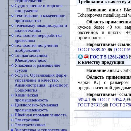
строительство
Требования к качеству 
Судостроение и морские
Название англ.:
Blas
сооружения
Tcherepovets metallurgical w
Текстильное и кожевенное
производство
Область применения
Телекоммуникации.аудио-и
кусков белее 40 мм, вы
видеотехника
бассейнов и шихты Чер
Технология переработка
производства
древесины
Нормативные ссылк
Технология получения
ГОСТ 5889-67
;
ГОСТ 59
изображений
Точная механика.
ГОСТ 5.1261-2023
К
Ювелирное дело
к качеству продукции
Упаковка и размещение
Название англ.:
Carbon
грузов
Услуги. Организация фирм,
Область применения
управление и качество.
марки КД с размером 
Администрация. Транспорт.
предназначенной для дом
Социология.
Нормативные ссыл
Химическая
5954.1
;
ГОСТ 5954.2
;
промышленность
ГОСТ 27313
;
ГОСТ 275
Целлюлозно-бумажная
промышленность
Швейная промышленность
Электроника
Электротехника
Энергетика и теплотехника