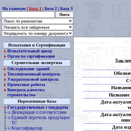
На главную
|
База 1
|
База 2
|
База 3
Испытания и Сертификация
Испытательный центр
Орган по сертификации
Закле
Строительная экспертиза
Обследование зданий
Обозна
Тепловизионный контроль
Ультразвуковой контроль
С
Проектные работы
Название
Контроль качества
Название 
строительства
Нормативные базы
Дата актуали
т
Государственные стандарты
Декларация о соответствии
Дата актуали
Единый перечень продукции
опис
ТС
Дата из
Классификатор