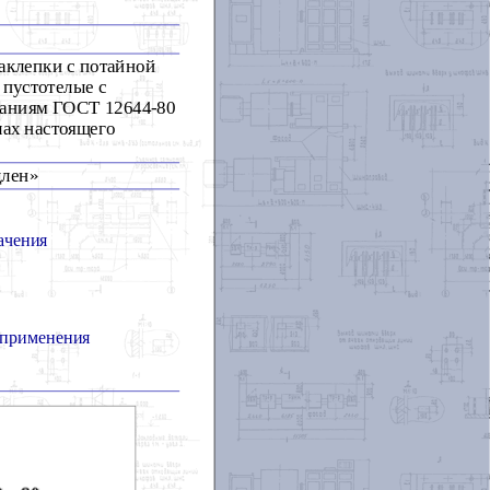
заклепки с потайной
 пустотелые с
ваниям ГОСТ 12644-80
лах настоящего
длен»
ачения
 применения