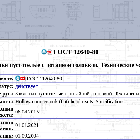
ГОСТ 12640-80
пки пустотелые с потайной головкой. Технические у
чение:
ГОСТ 12640-80
татус:
действует
 рус.:
Заклепки пустотелые с потайной головкой. Техническ
англ.:
Hollow countersunk-(flat)-head rivets. Specifications
зации
06.04.2015
екста:
зации
01.01.2021
ания:
дания:
01.09.2004