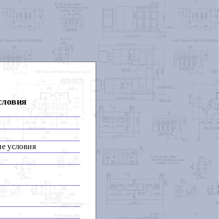
словия
ие условия