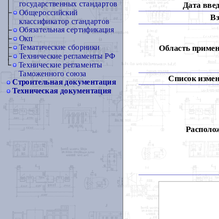
государственных стандартов
Дата вве
Общероссийский
Вз
классификатор стандартов
Обязательная сертификация
Окп
Тематические сборники
Область примен
Технические регламенты РФ
Технические регламенты
Таможенного союза
Список измен
Строительная документация
Техническая документация
Располож