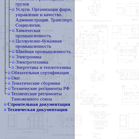
грузов
Услуги. Организация фирм,
управление и качество.
Администрация. Транспорт.
Социология.
Химическая
промышленность
Целлюлозно-бумажная
промышленность
Швейная промышленность
Электроника
Электротехника
Энергетика и теплотехника
Обязательная сертификация
Окп
Тематические сборники
Технические регламенты РФ
Технические регламенты
Таможенного союза
Строительная документация
Техническая документация