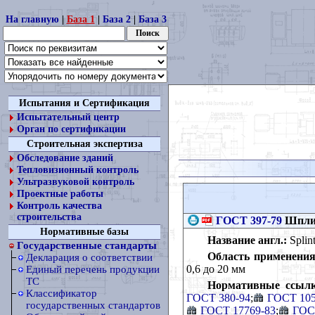
На главную
|
База 1
|
База 2
|
База 3
Испытания и Сертификация
Испытательный центр
Орган по сертификации
Строительная экспертиза
Обследование зданий
Тепловизионный контроль
Ультразвуковой контроль
Проектные работы
Контроль качества
строительства
ГОСТ 397-79
Шплин
Нормативные базы
Название англ.:
Splint
Государственные стандарты
Область применения
Декларация о соответствии
0,6 до 20 мм
Единый перечень продукции
ТС
Нормативные ссылк
Классификатор
ГОСТ 380-94
;
ГОСТ 105
государственных стандартов
ГОСТ 17769-83
;
ГОС