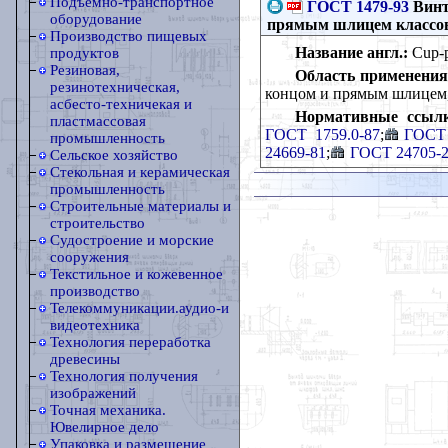
Подъемно-транспортное
ГОСТ 1479-93
Винт
оборудование
прямым шлицем классов 
Производство пищевых
Название англ.:
Cup-po
продуктов
Резиновая,
Область применения
резинотехническая,
концом и прямым шлицем, 
асбесто-техничекая и
Нормативные ссылк
пластмассовая
ГОСТ 1759.0-87
;
ГОСТ 
промышленность
24669-81
;
ГОСТ 24705-
Сельское хозяйство
Стекольная и керамическая
промышленность
Строительные материалы и
строительство
Судостроение и морские
сооружения
Текстильное и кожевенное
производство
Телекоммуникации.аудио-и
видеотехника
Технология переработка
древесины
Технология получения
изображений
Точная механика.
Ювелирное дело
Упаковка и размещение