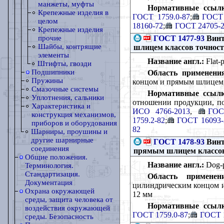
манжеты, муфты
Нормативные ссылк
Крепежные изделия в
ГОСТ 1759.0-87
;
ГОСТ 
целом
18160-72
;
ГОСТ 24705-
Крепежные изделия
ГОСТ 1477-93
Винт
прочие
Шайбы, контрящие
шлицем классов точност
элементы
Название англ.:
Flat-p
Штифты, гвозди
Подшипники
Область применени
Пружины
концом и прямым шлицем, 
Смазочные системы
Нормативные ссылк
Уплотнения, сальники
отношении продукции, по
Характеристика и
ИСО 4766-2013
,
ГОС
конструкция механизмов,
1759.2-82
;
ГОСТ 16093-
приборов и оборудования
82
Шарниры, проушины и
другие шарнирные
ГОСТ 1478-93
Винт
соединения
прямым шлицем классов 
Общие положения.
Название англ.:
Dog-po
Терминология.
Стандартизация.
Область применени
Документация
цилиндрическим концом и
Охрана окружающей
12 мм
среды, защита человека от
Нормативные ссылк
воздействия окружающей
ГОСТ 1759.0-87
;
ГОСТ 1
среды. Безопасность