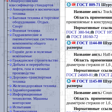
Общероссийский
ГОСТ 809-71
Шуруп
классификатор стандартов
Авиационная и космическая
Название англ.:
Track
техника
Область применения
Бытовая техника и торговое
применяемые в конструкц
оборудование. Отдых.
Спорт
Нормативные ссылк
Военная техника
ГОСТ 380-94
;
ГОСТ 105
Гидравлические и
ГОСТ 18160-72
пневматические системы и
ГОСТ 1144-80
Шуру
компоненты общего
размеры
назначения
Горное дело и полезные
Название англ.:
Half-
ископаемые
Область применения
Гражданское строительство
диаметром стержня от 1,6 
Добыча и переработка
нефти, газа и смежные
Нормативные ссылк
производства
ГОСТ 24669-81
;
ГОСТ 2
Дорожно-транспортная
ГОСТ 1145-80
Шуру
техника
размеры
Железнодорожная техника
Здравоохранение
Название англ.:
Count
Информационные
Область применени
технологии. Машины
диаметром стержня от 1,6 
конторские
Испытания
Нормативные ссылк
Лакокрасочная