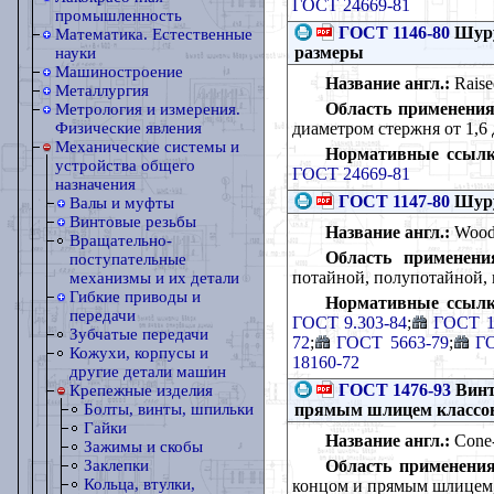
ГОСТ 24669-81
промышленность
ГОСТ 1146-80
Шуру
Математика. Естественные
размеры
науки
Машиностроение
Название англ.:
Raise
Металлургия
Область применения
Метрология и измерения.
диаметром стержня от 1,6 
Физические явления
Механические системы и
Нормативные ссылк
устройства общего
ГОСТ 24669-81
назначения
ГОСТ 1147-80
Шуру
Валы и муфты
Винтовые резьбы
Название англ.:
Wood 
Вращательно-
Область применени
поступательные
потайной, полупотайной,
механизмы и их детали
Гибкие приводы и
Нормативные ссылк
передачи
ГОСТ 9.303-84
;
ГОСТ 1
Зубчатые передачи
72
;
ГОСТ 5663-79
;
Г
Кожухи, корпусы и
18160-72
другие детали машин
ГОСТ 1476-93
Винт
Крепежные изделия
прямым шлицем классов 
Болты, винты, шпильки
Гайки
Название англ.:
Cone-p
Зажимы и скобы
Область применения
Заклепки
Кольца, втулки,
концом и прямым шлицем, 