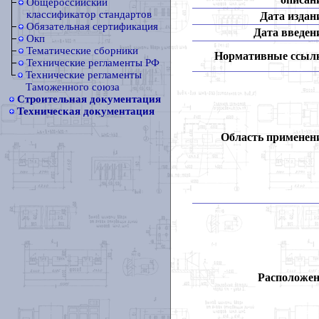
Общероссийский
классификатор стандартов
Дата издан
Обязательная сертификация
Дата введен
Окп
Тематические сборники
Нормативные ссыл
Технические регламенты РФ
Технические регламенты
Таможенного союза
Строительная документация
Техническая документация
Область применен
Расположен