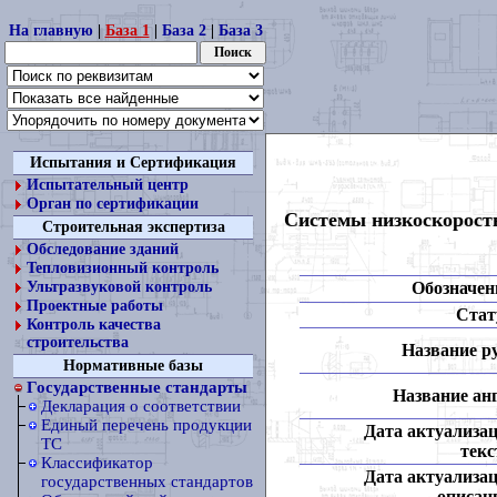
На главную
|
База 1
|
База 2
|
База 3
Испытания и Сертификация
Испытательный центр
Орган по сертификации
Системы низкоскоростн
Строительная экспертиза
Обследование зданий
Тепловизионный контроль
Обозначен
Ультразвуковой контроль
Проектные работы
Стат
Контроль качества
строительства
Название ру
Нормативные базы
Государственные стандарты
Название анг
Декларация о соответствии
Единый перечень продукции
Дата актуализа
ТС
текс
Классификатор
Дата актуализа
государственных стандартов
описан