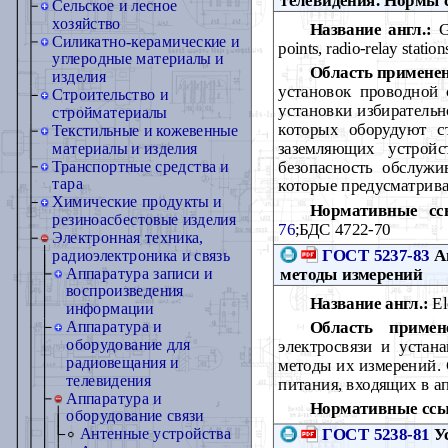
Сельское и лесное
хозяйство
Название англ.:
Gr
Силикатно-керамические и
points, radio-relay stat
углеродные материалы и
Область примене
изделия
установок проводной 
Строительство и
установки избирательн
стройматериалы
которых оборудуют с
Текстильные и кожевенные
заземляющих устрой
материалы и изделия
безопасность обслужи
Транспортные средства и
тара
которые предусматрива
Химические продукты и
Нормативные сс
резиноасбестовые изделия
76
;БДС 4722-70
Электронная техника,
ГОСТ 5237-83
Ап
радиоэлектроника и связь
методы измерений
Аппаратура записи и
воспроизведения
Название англ.:
El
информации
Область примен
Аппаратура и
оборудование для
электросвязи и устан
радиовещания и
методы их измерений. 
телевидения
питания, входящих в а
Аппаратура и
Нормативные ссы
оборудование связи
ГОСТ 5238-81
Ус
Антенные устройства