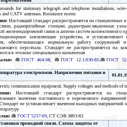
ounds for stationary telegraph and telephone installations, wire-
ions and CATV antennas. Resistance norms
ния:
Настоящий стандарт распространяется на станционные 
связи, радиорелейные станции, радиотрансляционные узлы
ой железнодорожной связи и антенн систем коллективного пр
тационарные заземляющие устройства, и устанавливают 
ств, обеспечивающих нормальную работу сооружений и
вающего персонала. Стандарт не распространяется на заз
ются в технике специального назначения
ылки:
ГОСТ 464-68
,
ГОСТ 12.1.030-81
;
ГОСТ 52
паратура электросвязи. Напряжения питания и
01.01.1
ectric communication equipment. Supply voltages and methods of 
ения:
Настоящий стандарт распространяется на стаци
авливает значения постоянного и переменного напряжений
Стандарт не устанавливает значения выходных напряжений 
ппаратуру
лки:
ГОСТ 5237-69
, СТ СЭВ 3893-82
тановки проводной связи. Схемы защиты от