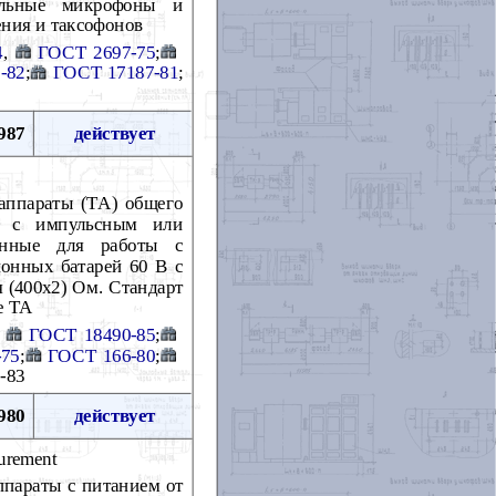
юльные микрофоны и
ния и таксофонов
4
,
ГОСТ 2697-75
;
-82
;
ГОСТ 17187-81
;
987
действует
аппараты (ТА) общего
м с импульсным или
ченные для работы с
онных батарей 60 В с
 (400х2) Ом. Стандарт
е ТА
,
ГОСТ 18490-85
;
-75
;
ГОСТ 166-80
;
-83
980
действует
surement
ппараты с питанием от