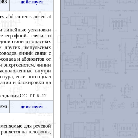
983
действует
s and currents arisen at
 и линейные установки
телеграфной связи и
дной связи от опасных
и других импульсных
роводов линий связи с
сонала и абонентов от
зи энергосистем, линии
расположенные внутри
нтура, если потенциал
зации и блокировки на
мендация CCITT К-12
976
действует
именяемые для речевой
траняется на телефоны,