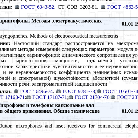
ылки:
ГОСТ 6343-52
, СТ СЭВ 3203-81,
ГОСТ 4863-5
рингофоны. Методы электроакустических
01.01.1
ryngophones. Methods of electroacoustical measurements
ния:
Настоящий стандарт распространяется на электром
вливает методы измерений следующих параметров: модуля п
омагнитных ларингофонов; динамического сопротивления у
ьных ларингофонов; мощности, отдаваемой угольн
тотной характеристики чувствительности и ее неравномернос
и и ее неравномерности; коэффициента нелинейных искаже
рной и спектральной) шумостойкости; абсолютной (сумма
рчивости речи; электромагнитной защищенности
ылки:
ГОСТ 6496-74
,
ГОСТ 9781-78
;
ГОСТ 10501-7
Т 17168-71
;
ГОСТ 17187-71
;
ГОСТ 21704-76
;
ГОСТ 23
крофоны и телефоны капсюльные для
в общего применения. Общие технические
01.01.1
utton microphones and inset receivers for commercial teleph