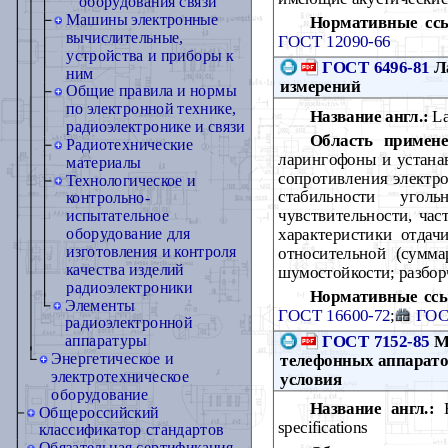
оборудования связи
Машины электронные
Нормативные сс
вычислительные,
ГОСТ 12090-66
устройства и приборы к
ГОСТ 6496-81
Ла
ним
измерений
Общие правила и нормы
по электронной технике,
Название англ.:
La
радиоэлектронике и связи
Область примене
Радиотехнические
ларингофоны и устана
материалы
сопротивления электр
Технологическое и
стабильности угол
контрольно-
чувствительности, час
испытательное
характеристики отдач
оборудование для
изготовления и контроля
относительной (сумма
качества изделий
шумостойкости; разбо
радиоэлектроники
Нормативные сс
Элементы
ГОСТ 16600-72
;
ГОС
радиоэлектронной
ГОСТ 7152-85
Ми
аппаратуры
Энергетическое и
телефонных аппарато
электротехническое
условия
оборудование
Название англ.:
B
Общероссийский
specifications
классификатор стандартов