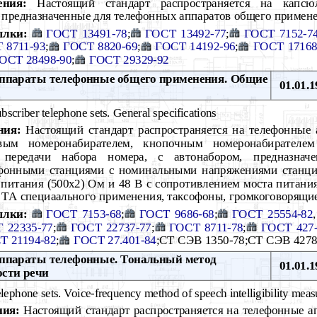
ения:
Настоящий стандарт распространяется на капс
 предназначенные для телефонных аппаратов общего примене
ылки:
ГОСТ 13491-78
;
ГОСТ 13492-77
;
ГОСТ 7152-7
 8711-93
;
ГОСТ 8820-69
;
ГОСТ 14192-96
;
ГОСТ 17168
ОСТ 28498-90
;
ГОСТ 29329-92
параты телефонные общего применения. Общие
01.01.1
bscriber telephone sets. General specifications
ния:
Настоящий стандарт распространяется на телефонные 
вым номеронабирателем, кнопочным номеронабирателе
 передачи набора номера, с автонабором, предназна
ефонными станциями с номинальными напряжениями станци
питания (500х2) Ом и 48 В с сопротивлением моста питания
а ТА специаального применения, таксофоны, громкоговорящи
ылки:
ГОСТ 7153-68
;
ГОСТ 9686-68
;
ГОСТ 25554-82
 22335-77
;
ГОСТ 22737-77
;
ГОСТ 8711-78
;
ГОСТ 427
Т 21194-82
;
ГОСТ 27.401-84
;CT CЭB 1350-78;CT CЭB 4278
параты телефонные. Тональный метод
01.01.1
ости речи
lephone sets. Voice-frequency method of speech intelligibility mea
ния:
Настоящий стандарт распространяется на телефонные а