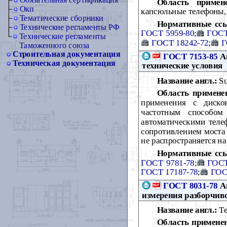
Обязательная сертификация
Область примен
Окп
капсюльные телефоны,
Тематические сборники
Нормативные сс
Технические регламенты РФ
ГОСТ 5959-80
;
ГОСТ
Технические регламенты
ГОСТ 18242-72
;
Г
Таможенного союза
Строительная документация
ГОСТ 7153-85
Ап
Техническая документация
технические условия
Название англ.:
Su
Область примене
применения с диско
частотным способом
автоматическими тел
сопротивлением моста 
не распространяется н
Нормативные сс
ГОСТ 9781-78
;
ГОСТ
ГОСТ 17187-78
;
ГОС
ГОСТ 8031-78
Ап
измерения разборчив
Название англ.:
Te
Область примене