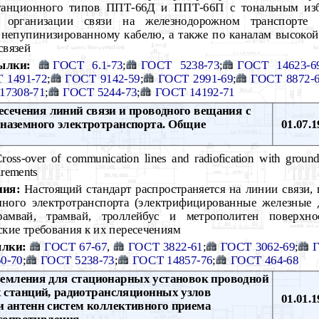
станционного типов ППТ-66Д и ППТ-66П с тональным изб
я организации связи на железнодорожном транспорте
непупинизированному кабелю, а также по каналам высокой
связей
ылки:
ГОСТ 6.1-73
;
ГОСТ 5238-73
;
ГОСТ 14623-6
 1491-72
;
ГОСТ 9142-59
;
ГОСТ 2991-69
;
ГОСТ 8872-
17308-71
;
ГОСТ 5244-73
;
ГОСТ 14192-71
сечения линий связи и проводного вещания с
наземного электротранспорта. Общие
01.07.1
oss-over of communication lines and radiofication with ground 
irements
ния:
Настоящий стандарт распространяется на линии связи,
много электротранспорта (электрифицированные железные 
рамвай, трамвай, троллейбус и метрополитен поверхно
ские требования к их пересечениям
лки:
ГОСТ 67-67
,
ГОСТ 3822-61
;
ГОСТ 3062-69
;
0-70
;
ГОСТ 5238-73
;
ГОСТ 14857-76
;
ГОСТ 464-68
емления для стационарных установок проводной
х станций, радиотрансляционных узлов
01.01.1
и антенн систем коллективного приема
сопротивления