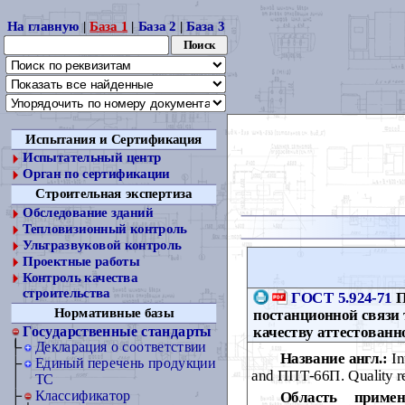
На главную
|
База 1
|
База 2
|
База 3
Испытания и Сертификация
Испытательный центр
Орган по сертификации
Строительная экспертиза
Обследование зданий
Тепловизионный контроль
Ультразвуковой контроль
Проектные работы
Контроль качества
строительства
ГОСТ 5.924-71
П
Нормативные базы
постанционной связи
качеству аттестованн
Государственные стандарты
Декларация о соответствии
Название англ.:
In
Единый перечень продукции
and ППТ-66П. Quality req
ТС
Классификатор
Область примен