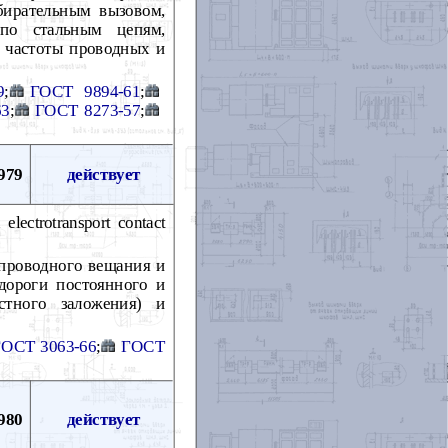
ирательным вызовом,
 по стальным цепям,
 частоты проводных и
9
;
ГОСТ 9894-61
;
63
;
ГОСТ 8273-57
;
979
действует
electrotransport contact
 проводного вещания и
дороги постоянного и
стного заложения) и
ГОСТ 3063-66
;
ГОСТ
980
действует