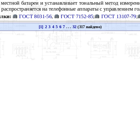
 местной батареи и устанавливает тональный метод измерени
 распространяется на телефонные аппараты с управлением г
лки:
ГОСТ 8031-56
,
ГОСТ 7152-85
;
ГОСТ 13107-79
;
[1]
2
3
4
5
6
7
. . .
32
(317 найдено)