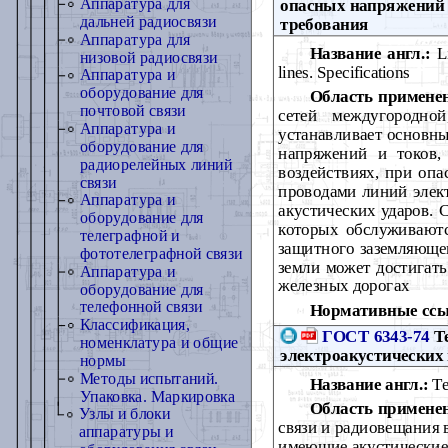
Аппаратура для
опасных напряжений 
дальней радиосвязи
требования
Аппаратура для
Название англ.:
Li
низовой радиосвязи
lines. Specifications
Аппаратура и
оборудование для
Область примене
почтовой связи
сетей междугородной
Аппаратура и
устанавливает основны
оборудование для
напряжений и токов,
радиорелейных линий
воздействиях, при оп
связи
проводами линий элект
Аппаратура и
акустических ударов. 
оборудование для
которых обслуживаютс
телеграфной и
защитного заземляющег
фототелеграфной связи
земли может достигать
Аппаратура и
железных дорогах
оборудование для
телефонной связи
Нормативные ссы
Классификация,
ГОСТ 6343-74
Те
номенклатура и общие
электроакустических
нормы
Методы испытаний.
Название англ.:
Te
Упаковка. Маркировка
Область примене
Узлы и блоки
связи и радиовещания 
аппаратуры и
имеющие акустические 