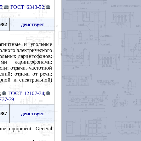
5
;
ГОСТ 6343-52
;
982
действует
агнитные и угольные
олного электрического
гольных ларингофонов;
ыми ларингофонами;
ти; отдачи, частотной
ний; отдачи от речи;
рной и спектральной)
4
;
ГОСТ 12107-74
;
737-79
987
действует
one equipment. General