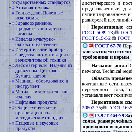
государственных стандартов
диспетчерского и по
Атомная техника
предназначенные дл
Горное дело. Полезные
пупинизированному и 
ископаемые
радиорелейных линий 
Здравоохранение.
Нормативные сс
Предметы санитарии и
ГОСТ 5689-73
;
ГОСТ
гигиены
ГОСТ 515-56
;
ГОСТ 
Изделия культурно-
бытового назначения
ГОСТ 67-78
Пере
Измерительные приборы.
контактными сетями 
Средства автоматизации и
требования и нормы
вычислительной техники
Название англ.:
Cr
Лесоматериалы. Изделия из
древесины. Целлюлоза.
networks. Technical requ
Бумага, картон
Область примене
Машины, оборудование и
контактные сети назе
инструмент
переменного тока, т
Металлы и металлические
устанавливает техниче
изделия
Нормативные ссы
Нефтяные продукты
20802-75
;
ГОСТ 1635
Общетехнические и
организационно-
ГОСТ 464-79
Заз
методические стандарты
связи, радиорелейны
Пищевые и вкусовые
проводного вещания 
продукты
телевидения. Нормы 