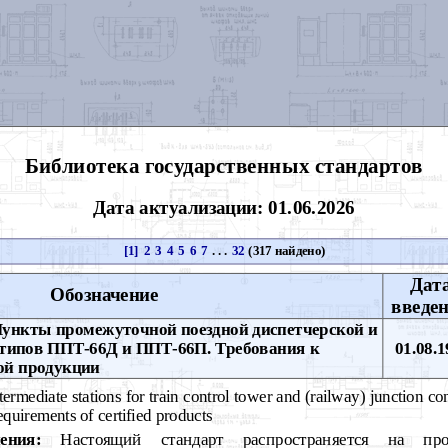
Библиотека государственных стандартов
Дата актуализации: 01.06.2026
[1]
2
3
4
5
6
7
. . .
32
(317 найдено)
Дат
Обозначение
введе
ункты промежуточной поездной диспетчерской и
 типов ППТ-66Д и ППТ-66П. Требования к
01.08.1
ой продукции
termediate stations for train control tower and (railway) junction
uirements of certified products
ения:
Настоящий стандарт распространяется на пр