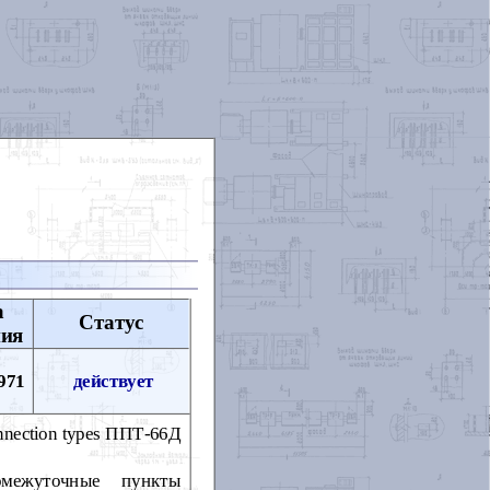
а
Статус
ния
971
действует
 connection types ППТ-66Д
омежуточные пункты