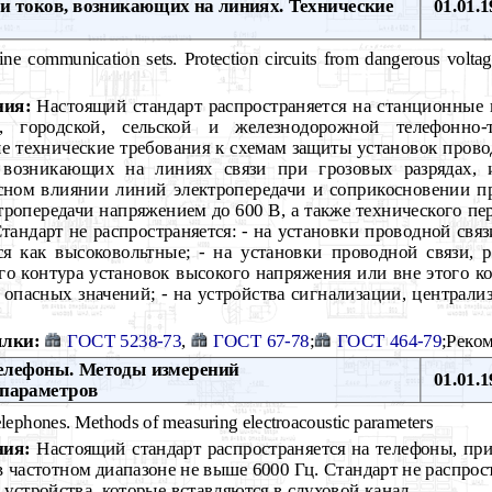
и токов, возникающих на линиях. Технические
01.01.1
ne communication sets. Protection circuits from dangerous voltage
ния:
Настоящий стандарт распространяется на станционные
, городской, сельской и железнодорожной телефонно-
е технические требования к схемам защиты установок прово
 возникающих на линиях связи при грозовых разрядах, 
асном влиянии линий электропередачи и соприкосновении п
ропередачи напряжением до 600 В, а также технического пер
Стандарт не распространяется: - на установки проводной свя
я как высоковольтные; - на установки проводной связи, 
о контура установок высокого напряжения или вне этого ко
 опасных значений; - на устройства сигнализации, централи
лки:
ГОСТ 5238-73
,
ГОСТ 67-78
;
ГОСТ 464-79
;Реко
лефоны. Методы измерений
01.01.1
 параметров
lephones. Methods of measuring electroacoustic parameters
ния:
Настоящий стандарт распространяется на телефоны, пр
в частотном диапазоне не выше 6000 Гц. Стандарт не распрос
устройства, которые вставляются в слуховой канал