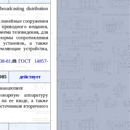
broadcasting distribution
и линейные сооружения
 проводного вещания,
иема телевидения, для
нормы сопротивления
 установок, а также
емляющие устройства,
38-81
;
ГОСТ 14857-
985
действует
measurement
онарную аппаратуру
 на ее входе, а также
источников вторичного