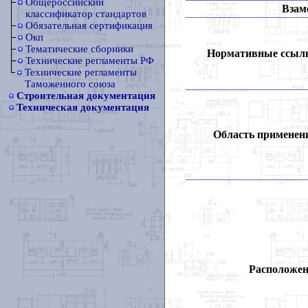
Общероссийский
Взам
классификатор стандартов
Обязательная сертификация
Окп
Тематические сборники
Нормативные ссыл
Технические регламенты РФ
Технические регламенты
Таможенного союза
Строительная документация
Техническая документация
Область применен
Расположен