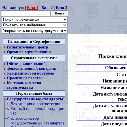
На главную
|
База 1
|
База 2
|
База 3
Испытания и Сертификация
Испытательный центр
Орган по сертификации
Пряжа хлопч
Строительная экспертиза
Обследование зданий
Обозначен
Тепловизионный контроль
Ультразвуковой контроль
Стат
Проектные работы
Название ру
Контроль качества
Название анг
строительства
Нормативные базы
Дата актуализа
текс
Государственные стандарты
Декларация о соответствии
Дата актуализа
Единый перечень продукции
описан
ТС
Дата издан
Классификатор
государственных стандартов
Дата введен