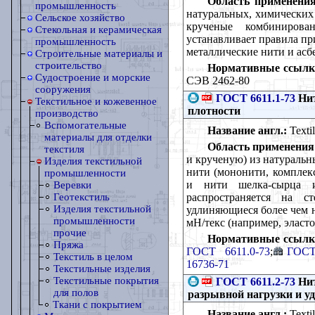
Область применения
промышленность
натуральных, химических
Сельское хозяйство
крученые комбинирова
Стекольная и керамическая
устанавливает правила пр
промышленность
металлические нити и асб
Строительные материалы и
строительство
Нормативные ссылк
Судостроение и морские
СЭВ 2462-80
сооружения
ГОСТ 6611.1-73
Нит
Текстильное и кожевенное
плотности
производство
Вспомогательные
Название англ.:
Textil
материалы для отделки
Область применения
текстиля
и крученую) из натураль
Изделия текстильной
нити (мононити, комплек
промышленности
и нити шелка-сырца и
Веревки
распространяется на с
Геотекстиль
Изделия текстильной
удлиняющиеся более чем н
промышленности
мН/текс (например, эласт
прочие
Нормативные ссылк
Пряжа
ГОСТ 6611.0-73
;
ГОСТ
Текстиль в целом
16736-71
Текстильные изделия
Текстильные покрытия
ГОСТ 6611.2-73
Нит
для полов
разрывной нагрузки и у
Ткани с покрытием
Название англ.:
Textil