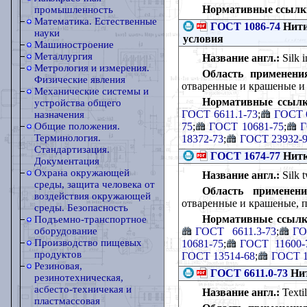
Нормативные ссылк
промышленность
Математика. Естественные
ГОСТ 1086-74
Нити
науки
условия
Машиностроение
Металлургия
Название англ.:
Silk i
Метрология и измерения.
Область применени
Физические явления
отваренные и крашеные и
Механические системы и
Нормативные ссылк
устройства общего
ГОСТ 6611.1-73
;
ГОСТ 6
назначения
75
;
ГОСТ 10681-75
;
Г
Общие положения.
Терминология.
18372-73
;
ГОСТ 23932-
Стандартизация.
ГОСТ 1674-77
Нитк
Документация
Охрана окружающей
Название англ.:
Silk t
среды, защита человека от
Область применени
воздействия окружающей
отваренные и крашеные, 
среды. Безопасность
Нормативные ссылк
Подъемно-транспортное
ГОСТ 6611.3-73
;
ГО
оборудование
Производство пищевых
10681-75
;
ГОСТ 11600-
продуктов
ГОСТ 13514-68
;
ГОСТ 1
Резиновая,
ГОСТ 6611.0-73
Нит
резинотехническая,
асбесто-техничекая и
Название англ.:
Textil
пластмассовая