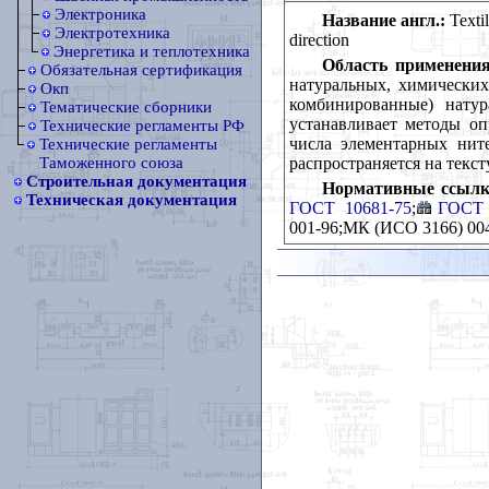
Электроника
Название англ.:
Textil
Электротехника
direction
Энергетика и теплотехника
Область применения
Обязательная сертификация
натуральных, химических
Окп
комбинированные) нату
Тематические сборники
устанавливает методы оп
Технические регламенты РФ
числа элементарных нит
Технические регламенты
распространяется на текс
Таможенного союза
Строительная документация
Нормативные ссылк
Техническая документация
ГОСТ 10681-75
;
ГОСТ 
001-96;МК (ИСО 3166) 00