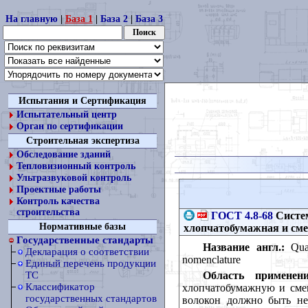
На главную
|
База 1
|
База 2
|
База 3
Испытания и Сертификация
Испытательный центр
Орган по сертификации
Строительная экспертиза
Обследование зданий
Тепловизионный контроль
Ультразвуковой контроль
Проектные работы
Контроль качества
строительства
ГОСТ 4.8-68
Систем
Нормативные базы
хлопчатобумажная и сме
Государственные стандарты
Название англ.:
Qual
Декларация о соответствии
nomenclature
Единый перечень продукции
Область применени
ТС
Классификатор
хлопчатобумажную и сме
государственных стандартов
волокон должно быть не