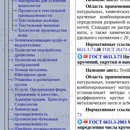
Материалы для усиления
композитов
Область применения
Процессы в текстильной
натуральных, химических
промышленности
крученые комбинирован
Текстильные волокна
определения разрывной н
Текстильные машины
нитей. Стандарт не распр
Технология производства
нити, а также химическ
кожи
удельного натяжения с 20 
Телекоммуникации.аудио-и
Нормативные ссылк
видеотехника
6611.1-73
;
ГОСТ 26171-
Технология переработка
древесины
ГОСТ 6611.3-73
Нит
Технология получения
кручений, укрутки и на
изображений
Точная механика.
Название англ.:
Textil
Ювелирное дело
Область применения
Упаковка и размещение
натуральных, химических
грузов
комбинированные) нату
Услуги. Организация фирм,
устанавливает методы 
управление и качество.
коэффициента крутки н
Администрация. Транспорт.
металлические нити и асб
Социология.
Химическая
Нормативные ссылк
промышленность
73
Целлюлозно-бумажная
ГОСТ 6611.3-2003
М
промышленность
определения числа круч
Швейная промышленность