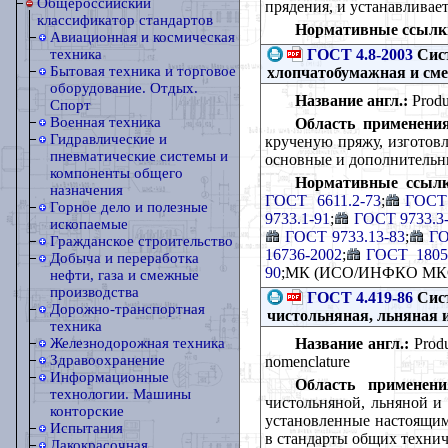
Общероссийский
прядения, и устанавливае
классификатор стандартов
Нормативные ссылк
Авиационная и космическая
ГОСТ 4.8-2003
Сист
техника
Бытовая техника и торговое
хлопчатобумажная и сме
оборудование. Отдых.
Название англ.:
Produc
Спорт
Военная техника
Область применения
Гидравлические и
крученую пряжу, изготовл
пневматические системы и
основные и дополнительны
компоненты общего
Нормативные ссылк
назначения
ГОСТ 6611.2-73
;
ГОСТ 
Горное дело и полезные
9733.1-91
;
ГОСТ 9733.3
ископаемые
ГОСТ 9733.13-83
;
ГО
Гражданское строительство
16736-2002
;
ГОСТ 1805
Добыча и переработка
90
;МК (ИСО/ИНФКО МКС)
нефти, газа и смежные
производства
ГОСТ 4.419-86
Сист
Дорожно-транспортная
чистольняная, льняная 
техника
Название англ.:
Produc
Железнодорожная техника
Здравоохранение
nomenclature
Информационные
Область применени
технологии. Машины
чистольняной, льняной и
конторские
установленные настоящим
Испытания
в стандарты общих технич
Лакокрасочная