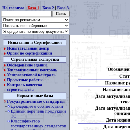
На главную
|
База 1
|
База 2
|
База 3
Испытания и Сертификация
Испытательный центр
Орган по сертификации
Строительная экспертиза
Обследование зданий
Обозначен
Тепловизионный контроль
Ультразвуковой контроль
Стат
Проектные работы
Название ру
Контроль качества
Название анг
строительства
Нормативные базы
Дата актуализа
текс
Государственные стандарты
Декларация о соответствии
Дата актуализа
Единый перечень продукции
описан
ТС
Дата издан
Классификатор
государственных стандартов
Дата введен