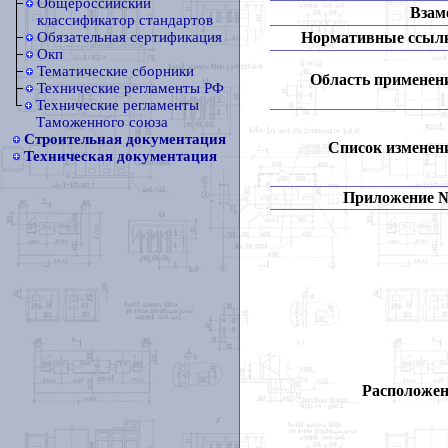
Общероссийский
Взам
классификатор стандартов
Нормативные ссыл
Обязательная сертификация
Окп
Тематические сборники
Область применен
Технические регламенты РФ
Технические регламенты
Таможенного союза
Строительная документация
Список изменен
Техническая документация
Приложение 
Расположен