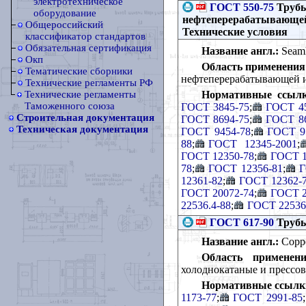
электротехническое
ГОСТ 550-75
Трубы
оборудование
нефтеперерабатывающей
Общероссийский
Технические условия
классификатор стандартов
Обязательная сертификация
Название англ.:
Seamle
Окп
Область применения
Тематические сборники
нефтеперерабатывающей 
Технические регламенты РФ
Нормативные ссылк
Технические регламенты
Таможенного союза
ГОСТ 3845-75
;
ГОСТ 45
Строительная документация
ГОСТ 8694-75
;
ГОСТ 86
Техническая документация
ГОСТ 9454-78
;
ГОСТ 9
88
;
ГОСТ 12345-2001
;
ГОСТ 12350-78
;
ГОСТ 1
78
;
ГОСТ 12356-81
;
Г
12361-82
;
ГОСТ 12362-
ГОСТ 20072-74
;
ГОСТ 2
22536.4-88
;
ГОСТ 22536
ГОСТ 617-90
Трубы
Название англ.:
Copper
Область применени
холоднокатаные и прессо
Нормативные ссылк
1173-77
;
ГОСТ 2991-85
;