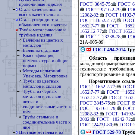
ГОСТ 3845-75
;
ГОСТ 6
проволочные изделия
ГОСТ 9716.2-79
;
ГО
Сталь качественная и
высококачественная
12082-82
;
ГОСТ 14192-
Сталь углеродистая
ГОСТ 1652.2-77
;
ГОСТ 
обыкновенного качества
1652.7-77
;
ГОСТ 1652.
Трубы металлические и
1652.12-77
;
ГОСТ 1652.
трубные изделия
ГОСТ 23238-78
;
ГО
Баллоны из цветных
21А-005-89
металлов
ГОСТ 494-2014
Тру
Баллоны стальные
Классификация,
Область применен
номенклатура и общие
холоднодеформированные 
нормы
технические требования
Методы испытаний.
транспортирование и хран
Упаковка. Маркировка
Нормативные ссылк
Трубы из цветных
металлов и сплавов
ГОСТ 1652.2-77
;
ГОСТ 
Трубы из черных
1652.7-77
;
ГОСТ 1652.
металлов и сплавов
1652.12-77
;
ГОСТ 1652.
литые и
ГОСТ 3845-75
;
ГОСТ 65
соединительные части к
ГОСТ 9716.1-79
;
ГОСТ
ним
12082-82
;
ГОСТ 14192-
Трубы стальные и
2002
;
ГОСТ 18242-72
;
соединительные части к
ГОСТ 24231-80
;
ГОСТ 2
ним
ГОСТ 529-78
Трубк
Цветные металлы и их