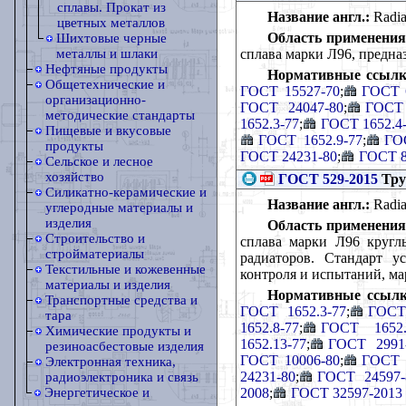
сплавы. Прокат из
Название англ.:
Radiat
цветных металлов
Область применения
Шихтовые черные
сплава марки Л96, предна
металлы и шлаки
Нефтяные продукты
Нормативные ссылк
Общетехнические и
ГОСТ 15527-70
;
ГОСТ 
организационно-
ГОСТ 24047-80
;
ГОСТ 
методические стандарты
1652.3-77
;
ГОСТ 1652.4
Пищевые и вкусовые
ГОСТ 1652.9-77
;
ГО
продукты
ГОСТ 24231-80
;
ГОСТ 8
Сельское и лесное
хозяйство
ГОСТ 529-2015
Тру
Силикатно-керамические и
Название англ.:
Radiat
углеродные материалы и
изделия
Область применения
Строительство и
сплава марки Л96 кругл
стройматериалы
радиаторов. Стандарт у
Текстильные и кожевенные
контроля и испытаний, ма
материалы и изделия
Нормативные ссылк
Транспортные средства и
ГОСТ 1652.3-77
;
ГОСТ 
тара
1652.8-77
;
ГОСТ 1652.
Химические продукты и
1652.13-77
;
ГОСТ 2991
резиноасбестовые изделия
ГОСТ 10006-80
;
ГОСТ 
Электронная техника,
24231-80
;
ГОСТ 24597-
радиоэлектроника и связь
2008
;
ГОСТ 32597-2013
Энергетическое и