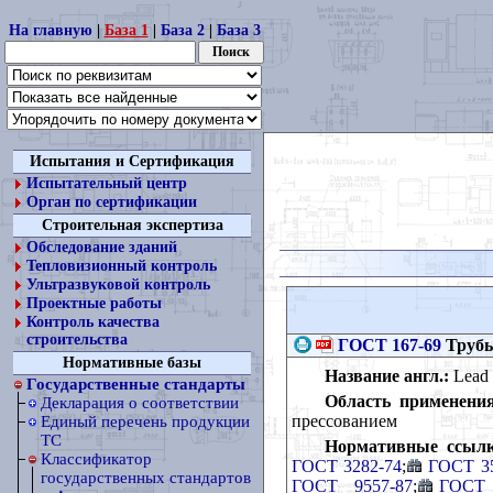
На главную
|
База 1
|
База 2
|
База 3
Испытания и Сертификация
Испытательный центр
Орган по сертификации
Строительная экспертиза
Обследование зданий
Тепловизионный контроль
Ультразвуковой контроль
Проектные работы
Контроль качества
строительства
ГОСТ 167-69
Трубы
Нормативные базы
Название англ.:
Lead t
Государственные стандарты
Область применения
Декларация о соответствии
прессованием
Единый перечень продукции
ТС
Нормативные ссылк
Классификатор
ГОСТ 3282-74
;
ГОСТ 35
государственных стандартов
ГОСТ 9557-87
;
ГОСТ 