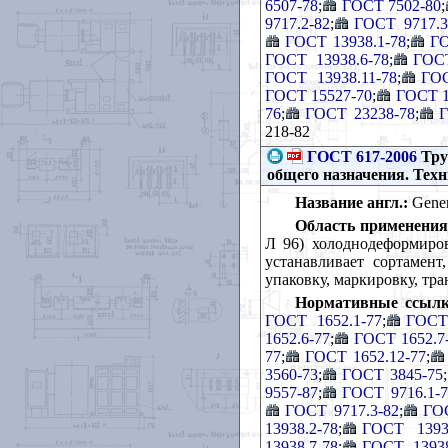
6507-78
;
ГОСТ 7502-80
;
9717.2-82
;
ГОСТ 9717.3
ГОСТ 13938.1-78
;
ГО
ГОСТ 13938.6-78
;
ГОСТ
ГОСТ 13938.11-78
;
ГОС
ГОСТ 15527-70
;
ГОСТ 1
76
;
ГОСТ 23238-78
;
Г
218-82
ГОСТ 617-2006
Тру
общего назначения. Тех
Название англ.:
Genera
Область применения
Л 96) холоднодеформиров
устанавливает сортамент
упаковку, маркировку, тр
Нормативные ссылк
ГОСТ 1652.1-77
;
ГОСТ 
1652.6-77
;
ГОСТ 1652.7
77
;
ГОСТ 1652.12-77
;
3560-73
;
ГОСТ 3845-75
;
9557-87
;
ГОСТ 9716.1-7
ГОСТ 9717.3-82
;
ГОС
13938.2-78
;
ГОСТ 13938
13938.7-78
;
ГОСТ 13938