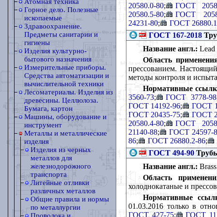
Атомная техника
20580.0-80
;
ГОСТ 20580
Горное дело. Полезные
20580.5-80
;
ГОСТ 2058
ископаемые
24231-80
;
ГОСТ 26880.1
Здравоохранение.
Предметы санитарии и
ГОСТ 167-2018
Тру
гигиены
Название англ.:
Lead t
Изделия культурно-
бытового назначения
Область применения
Измерительные приборы.
прессованием. Настоящий 
Средства автоматизации и
методы контроля и испыта
вычислительной техники
Нормативные ссылк
Лесоматериалы. Изделия из
3560-73
;
ГОСТ 3778-98
древесины. Целлюлоза.
ГОСТ 14192-96
;
ГОСТ 1
Бумага, картон
ГОСТ 20435-75
;
ГОСТ 2
Машины, оборудование и
20580.4-80
;
ГОСТ 20580
инструмент
21140-88
;
ГОСТ 24597-
Металлы и металлические
86
;
ГОСТ 26880.2-86
;
изделия
Изделия из черных
ГОСТ 494-90
Трубы
металлов для
Название англ.:
Brass 
железнодорожного
транспорта
Область применени
Литейные отливки
холоднокатаные и прессо
различных металлов
Нормативные ссыл
Общие правила и нормы
01.03.2016 только в отн
по металлургии
ГОСТ 427-75
;
ГОСТ 11
Проволока и