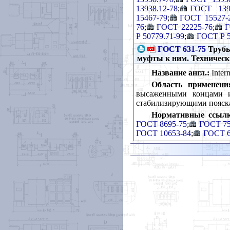
13938.12-78
;
ГОСТ 1393
15467-79
;
ГОСТ 15527-
76
;
ГОСТ 22225-76
;
Г
Р 50779.71-99
;
ГОСТ Р 5
ГОСТ 631-75
Трубы
муфты к ним. Техническ
Название англ.:
Intern
Область применени
высаженными концами 
стабилизирующими пояска
Нормативные ссылк
ГОСТ 8695-75
;
ГОСТ 75
ГОСТ 10653-84
;
ГОСТ 6