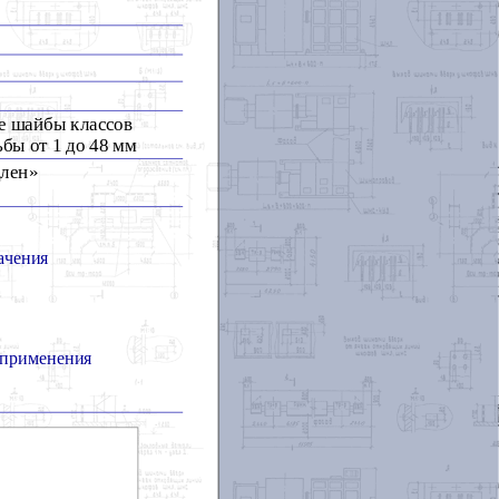
е шайбы классов
бы от 1 до 48 мм
длен»
ачения
 применения