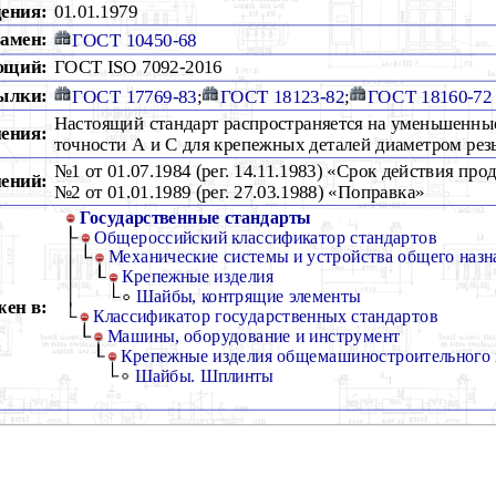
дения:
01.01.1979
амен:
ГОСТ 10450-68
ющий:
ГОСТ ISO 7092-2016
ылки:
ГОСТ 17769-83
;
ГОСТ 18123-82
;
ГОСТ 18160-72
Настоящий стандарт распространяется на уменьшенны
ения:
точности А и С для крепежных деталей диаметром резь
№1 от 01.07.1984 (рег. 14.11.1983) «Срок действия про
ений:
№2 от 01.01.1989 (рег. 27.03.1988) «Поправка»
Государственные стандарты
Общероссийский классификатор стандартов
Механические системы и устройства общего назн
Крепежные изделия
Шайбы, контрящие элементы
ен в:
Классификатор государственных стандартов
Машины, оборудование и инструмент
Крепежные изделия общемашиностроительного
Шайбы. Шплинты