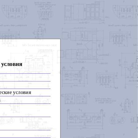
 условия
еские условия
s