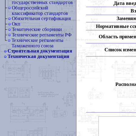
государственных стандартов
Дата вве
Общероссийский
Вз
классификатор стандартов
Заменя
Обязательная сертификация
Окп
Нормативные сс
Тематические сборники
Технические регламенты РФ
Область примен
Технические регламенты
Таможенного союза
Список измен
Строительная документация
Техническая документация
Располож