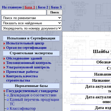
На главную
|
База 1
|
База 2
|
База 3
Испытания и Сертификация
Испытательный центр
Орган по сертификации
Шайбы у
Строительная экспертиза
Обследование зданий
Обозна
Тепловизионный контроль
Ультразвуковой контроль
С
Проектные работы
Название
Контроль качества
Название 
строительства
Нормативные базы
Дата актуали
т
Государственные стандарты
Декларация о соответствии
Дата актуали
Единый перечень продукции
опис
ТС
Дата из
Классификатор