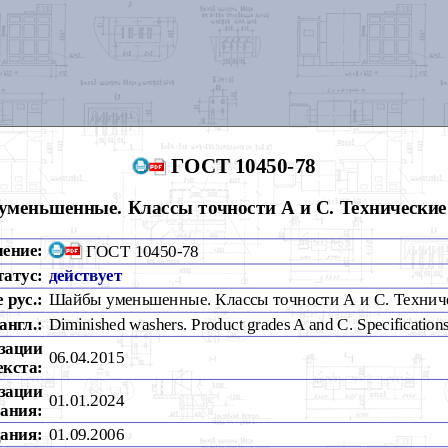
ГОСТ 10450-78
меньшенные. Классы точности А и С. Технические
чение:
ГОСТ 10450-78
татус:
действует
 рус.:
Шайбы уменьшенные. Классы точности А и С. Технич
англ.:
Diminished washers. Product grades A and C. Specification
зации
06.04.2015
екста:
зации
01.01.2024
ания:
дания:
01.09.2006