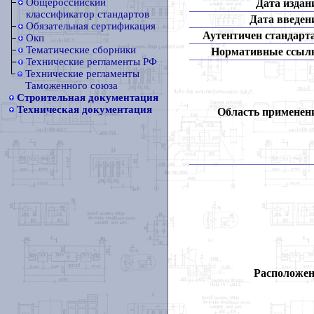
Общероссийский
Дата издан
классификатор стандартов
Дата введен
Обязательная сертификация
Аутентичен стандарт
Окп
Тематические сборники
Нормативные ссыл
Технические регламенты РФ
Технические регламенты
Таможенного союза
Строительная документация
Техническая документация
Область применен
Расположен