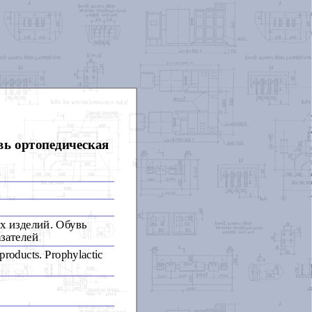
вь ортопедическая
х изделий. Обувь
зателей
 products. Prophylactic