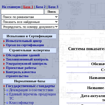
На главную
|
База 1
|
База 2
|
База 3
Испытания и Сертификация
Испытательный центр
Орган по сертификации
Система показате
Строительная экспертиза
Обследование зданий
Тепловизионный контроль
Обозна
Ультразвуковой контроль
Проектные работы
С
Контроль качества
строительства
Название
Нормативные базы
Государственные стандарты
Название 
Декларация о соответствии
Единый перечень продукции
Дата актуали
ТС
т
Классификатор