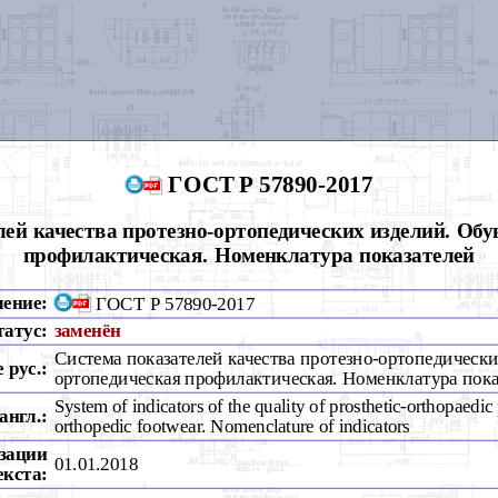
ГОСТ Р 57890-2017
лей качества протезно-ортопедических изделий. Обу
профилактическая. Номенклатура показателей
чение:
ГОСТ Р 57890-2017
татус:
заменён
Система показателей качества протезно-ортопедически
 рус.:
ортопедическая профилактическая. Номенклатура пока
System of indicators of the quality of prosthetic-orthopaedic
англ.:
orthopedic footwear. Nomenclature of indicators
зации
01.01.2018
екста: