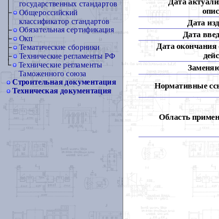
Дата актуали
государственных стандартов
опис
Общероссийский
классификатор стандартов
Дата из
Обязательная сертификация
Дата вве
Окп
Дата окончания 
Тематические сборники
дей
Технические регламенты РФ
Технические регламенты
Заменя
Таможенного союза
Строительная документация
Нормативные сс
Техническая документация
Область примен