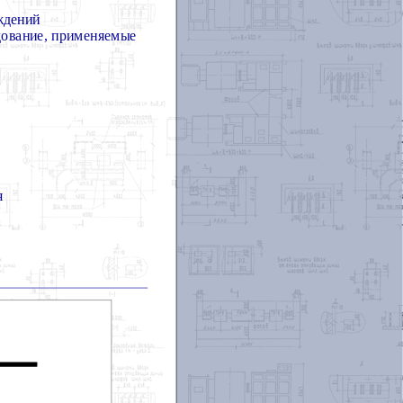
ждений
дование, применяемые
я