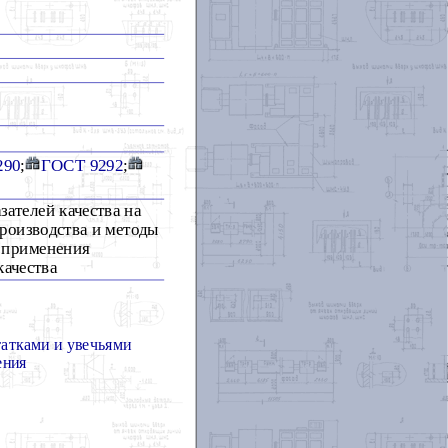
290
;
ГОСТ 9292
;
зателей качества на
роизводства и методы
и применения
качества
татками и увечьями
ения