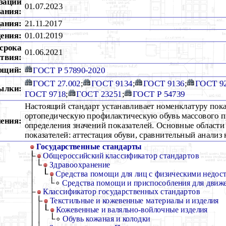
зации
01.07.2023
ания:
дания:
21.11.2017
дения:
01.01.2019
срока
01.06.2021
ствия:
ющий:
ГОСТ Р 57890-2020
ГОСТ 27.002
;
ГОСТ 9134
;
ГОСТ 9136
;
ГОСТ 9
ылки:
ГОСТ 9718
;
ГОСТ 23251
;
ГОСТ Р 54739
Настоящий стандарт устанавливает номенклатуру пока
ортопедическую профилактическую обувь массового п
ения:
определения значений показателей. Основные област
показателей: аттестация обуви, сравнительный анализ 
Государственные стандарты
Общероссийский классификатор стандартов
Здравоохранение
Средства помощи для лиц с физическими недос
Средства помощи и приспособления для движ
Классификатор государственных стандартов
Текстильные и кожевенные материалы и изделия
Кожевенные и валяльно-войлочные изделия
Обувь кожаная и колодки