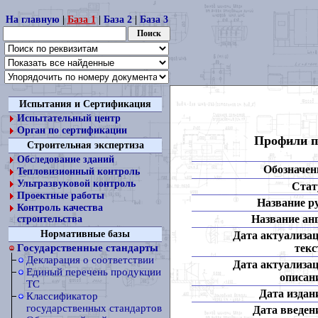
На главную
|
База 1
|
База 2
|
База 3
Испытания и Сертификация
Испытательный центр
Орган по сертификации
Профили п
Строительная экспертиза
Обследование зданий
Обозначен
Тепловизионный контроль
Ультразвуковой контроль
Стат
Проектные работы
Название ру
Контроль качества
Название анг
строительства
Нормативные базы
Дата актуализа
текс
Государственные стандарты
Декларация о соответствии
Дата актуализа
Единый перечень продукции
описан
ТС
Дата издан
Классификатор
государственных стандартов
Дата введен