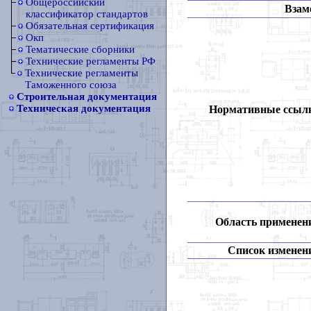
Общероссийский
Взам
классификатор стандартов
Обязательная сертификация
Окп
Тематические сборники
Технические регламенты РФ
Технические регламенты
Таможенного союза
Строительная документация
Техническая документация
Нормативные ссыл
Область применен
Список изменен