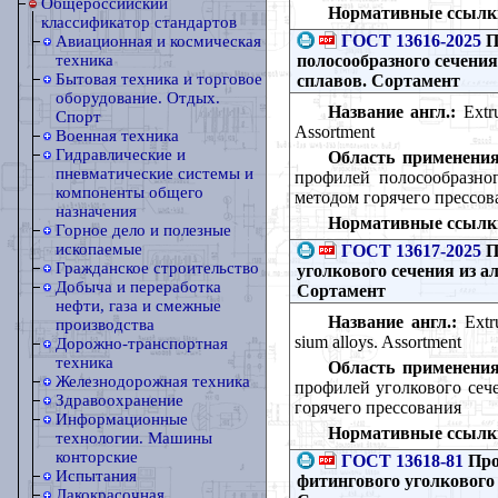
Общероссийский
Нормативные ссылк
классификатор стандартов
ГОСТ 13616-2025
П
Авиационная и космическая
полосообразного сечени
техника
Бытовая техника и торговое
сплавов. Сортамент
оборудование. Отдых.
Название англ.:
Extru
Спорт
Assortment
Военная техника
Гидравлические и
Область применения
пневматические системы и
профилей полосообразно
компоненты общего
методом горячего прессов
назначения
Нормативные ссылк
Горное дело и полезные
ископаемые
ГОСТ 13617-2025
П
Гражданское строительство
уголкового сечения из 
Добыча и переработка
Сортамент
нефти, газа и смежные
Название англ.:
Extru
производства
sium alloys. Assortment
Дорожно-транспортная
техника
Область применения
Железнодорожная техника
профилей уголкового сеч
Здравоохранение
горячего прессования
Информационные
Нормативные ссылк
технологии. Машины
конторские
ГОСТ 13618-81
Про
Испытания
фитингового уголкового
Лакокрасочная