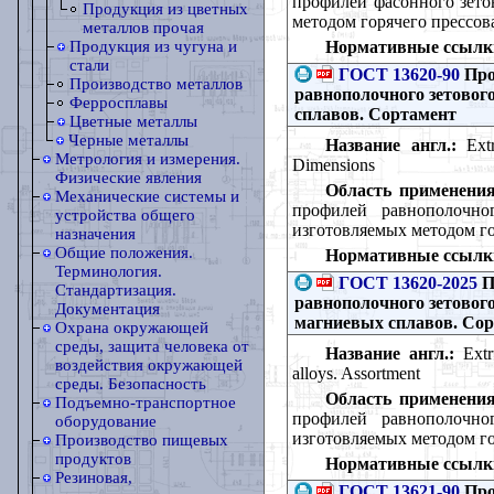
профилей фасонного зето
Продукция из цветных
методом горячего прессов
металлов прочая
Нормативные ссылк
Продукция из чугуна и
стали
ГОСТ 13620-90
Про
Производство металлов
равнополочного зетовог
Ферросплавы
сплавов. Сортамент
Цветные металлы
Черные металлы
Название англ.:
Extr
Метрология и измерения.
Dimensions
Физические явления
Область применения
Механические системы и
профилей равнополочно
устройства общего
изготовляемых методом го
назначения
Общие положения.
Нормативные ссылк
Терминология.
ГОСТ 13620-2025
П
Стандартизация.
равнополочного зетовог
Документация
магниевых сплавов. Со
Охрана окружающей
среды, защита человека от
Название англ.:
Extr
воздействия окружающей
alloys. Assortment
среды. Безопасность
Область применения
Подъемно-транспортное
профилей равнополочно
оборудование
изготовляемых методом го
Производство пищевых
продуктов
Нормативные ссылк
Резиновая,
ГОСТ 13621-90
Про