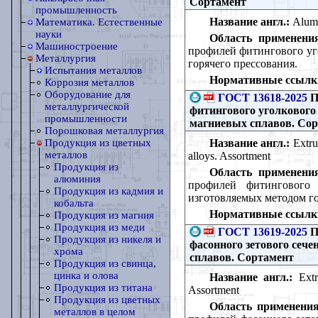
Сортамент
промышленность
Название англ.:
Alumi
Математика. Естественные
науки
Область применени
Машиностроение
профилей фитингового уг
Металлургия
горячего прессования.
Испытания металлов
Нормативные ссылк
Коррозия металлов
Оборудование для
ГОСТ 13618-2025
П
металлургической
фитингового уголкового
промышленности
магниевых сплавов. Со
Порошковая металлургия
Название англ.:
Extru
Продукция из цветных
металлов
alloys. Assortment
Продукция из
Область применени
алюминия
профилей фитингового
Продукция из кадмия и
изготовляемых методом го
кобальта
Нормативные ссылк
Продукция из магния
Продукция из меди
ГОСТ 13619-2025
П
Продукция из никеля и
фасонного зетового сеч
хрома
сплавов. Сортамент
Продукция из свинца,
цинка и олова
Название англ.:
Extr
Продукция из титана
Assortment
Продукция из цветных
Область применения
металлов в целом