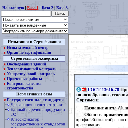
На главную
|
База 1
|
База 2
|
База 3
Испытания и Сертификация
Испытательный центр
Орган по сертификации
Строительная экспертиза
Обследование зданий
Тепловизионный контроль
Ультразвуковой контроль
Проектные работы
Контроль качества
строительства
ГОСТ 13616-78
Про
Нормативные базы
полосообразного сечени
Сортамент
Государственные стандарты
Декларация о соответствии
Название англ.:
Alumi
Единый перечень продукции
Область применения
ТС
Классификатор
профилей полособразного
государственных стандартов
прессования.