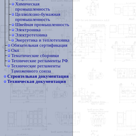
Химическая
промышленность
Целлюлозно-бумажная
промышленность
Швейная промышленность
Электроника
Электротехника
Энергетика и теплотехника
Обязательная сертификация
Окп
Тематические сборники
Технические регламенты РФ
Технические регламенты
Таможенного союза
Строительная документация
Техническая документация