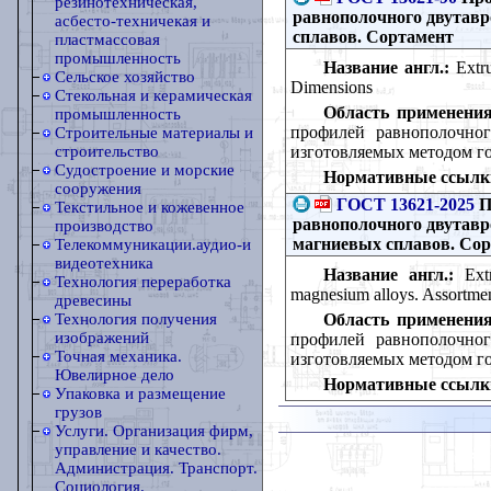
резинотехническая,
равнополочного двутавр
асбесто-техничекая и
сплавов. Сортамент
пластмассовая
промышленность
Название англ.:
Extru
Сельское хозяйство
Dimensions
Стекольная и керамическая
Область применения
промышленность
профилей равнополочног
Строительные материалы и
изготовляемых методом го
строительство
Судостроение и морские
Нормативные ссылк
сооружения
ГОСТ 13621-2025
П
Текстильное и кожевенное
равнополочного двутавр
производство
магниевых сплавов. Со
Телекоммуникации.аудио-и
видеотехника
Название англ.:
Extr
Технология переработка
magnesium alloys. Assortme
древесины
Область применения
Технология получения
изображений
профилей равнополочног
Точная механика.
изготовляемых методом го
Ювелирное дело
Нормативные ссылк
Упаковка и размещение
грузов
Услуги. Организация фирм,
управление и качество.
Администрация. Транспорт.
Социология.