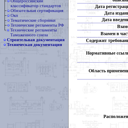
Общероссийский
классификатор стандартов
Дата регистрац
Обязательная сертификация
Дата издан
Окп
Дата введен
Тематические сборники
Технические регламенты РФ
Взам
Технические регламенты
Взамен в час
Таможенного союза
Строительная документация
Содержит требован
Техническая документация
Нормативные ссыл
Область применен
Расположен