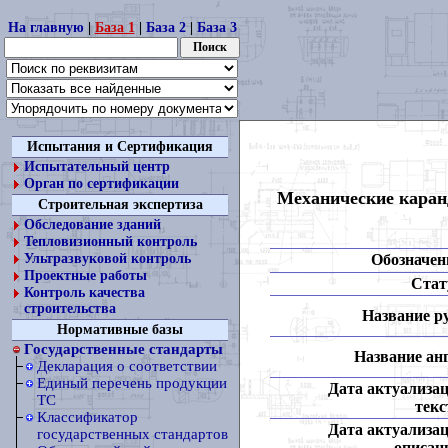
На главную
|
База 1
|
База 2
|
База 3
Испытания и Сертификация
Испытательный центр
Орган по сертификации
Механические каранд
Строительная экспертиза
Обследование зданий
Тепловизионный контроль
Обозначен
Ультразвуковой контроль
Проектные работы
Стат
Контроль качества
строительства
Название ру
Нормативные базы
Государственные стандарты
Название анг
Декларация о соответствии
Единый перечень продукции
Дата актуализа
ТС
текс
Классификатор
Дата актуализа
государственных стандартов
описан