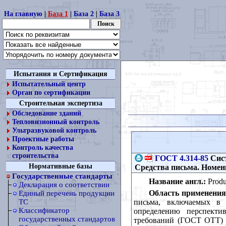
На главную
|
База 1
|
База 2
|
База 3
Испытания и Сертификация
Испытательный центр
Орган по сертификации
Строительная экспертиза
Обследование зданий
Тепловизионный контроль
Ультразвуковой контроль
Проектные работы
Контроль качества
строительства
ГОСТ 4.314-85
Сист
Нормативные базы
Средства письма. Номен
Государственные стандарты
Название англ.:
Produc
Декларация о соответствии
Область применения
Единый перечень продукции
письма, включаемых в 
ТС
Классификатор
определению перспекти
государственных стандартов
требований (ГОСТ ОТТ) с