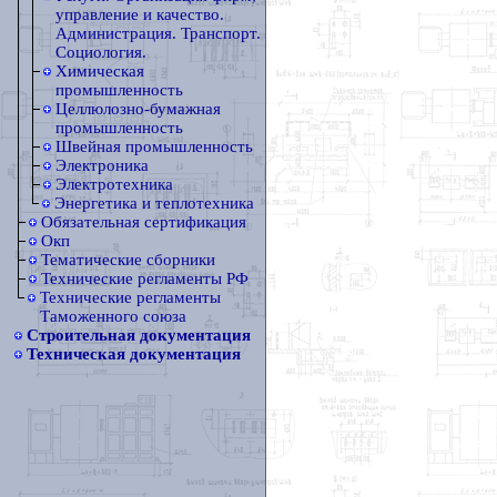
управление и качество.
Администрация. Транспорт.
Социология.
Химическая
промышленность
Целлюлозно-бумажная
промышленность
Швейная промышленность
Электроника
Электротехника
Энергетика и теплотехника
Обязательная сертификация
Окп
Тематические сборники
Технические регламенты РФ
Технические регламенты
Таможенного союза
Строительная документация
Техническая документация