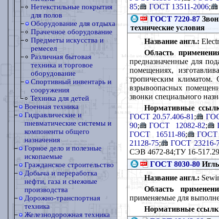
85
;
ГОСТ 13511-2006
;
Нетекстильные покрытия
для полов
ГОСТ 7220-87
Звон
Оборудование для отдыха
технические условия
Прачечное оборудование
Предметы искусства и
Название англ.:
Electr
ремесел
Область применени
Различная бытовая
предназначенные для под
техника и торговое
помещениях, изготавлив
оборудование
тропическим климатом. С
Спортивный инвентарь и
взрывоопасных помещения
сооружения
звонки специального назн
Техника для детей
Военная техника
Нормативные ссылк
Гидравлические и
ГОСТ 20.57.406-81
;
ГОС
пневматические системы и
90
;
ГОСТ 12082-82
;
компоненты общего
ГОСТ 16511-86
;
ГОСТ 
назначения
21128-75
;
ГОСТ 23216-
Горное дело и полезные
CЭB 4672-84;ТУ 16-517.29
ископаемые
ГОСТ 8030-80
Иглы
Гражданское строительство
Добыча и переработка
Название англ.:
Sewin
нефти, газа и смежные
Область применени
производства
применяемые для выполнен
Дорожно-транспортная
техника
Нормативные ссылк
Железнодорожная техника