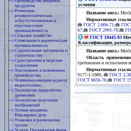
Производство пищевых
условия
продуктов
Резиновая,
Название англ.:
Mechan
резинотехническая,
Нормативные ссылк
асбесто-техничекая и
ГОСТ 2.606-71
;
ГОСТ
пластмассовая
67
;
ГОСТ 2991-76
;
ГО
промышленность
Сельское хозяйство
ГОСТ 19445-93
Мех
Стекольная и керамическая
Классификация, размеры
промышленность
Строительные материалы и
Название англ.:
Mechan
строительство
Область применени
Судостроение и морские
требования и испытания м
сооружения
Нормативные ссылк
Текстильное и кожевенное
9177-1:1989,
ГОСТ 2.30
производство
ГОСТ 6656-76
;
ГОСТ 15
Телекоммуникации.аудио-и
видеотехника
Технология переработка
древесины
Технология получения
изображений
Точная механика.
Ювелирное дело
Упаковка и размещение
грузов
Услуги. Организация фирм,