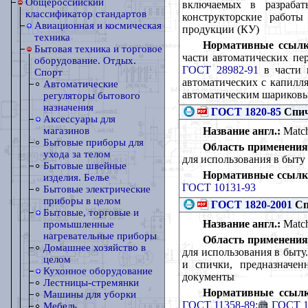
Общероссийский
включаемых в разраба
классификатор стандартов
конструкторские работы
Авиационная и космическая
продукции (КУ)
техника
Нормативные ссылк
Бытовая техника и торговое
части автоматических пе
оборудование. Отдых.
ГОСТ 28982-91
в части 
Спорт
автоматических с капил
Автоматические
автоматическим шариков
регуляторы бытового
назначения
ГОСТ 1820-85
Спич
Аксессуары для
Название англ.:
Matche
магазинов
Бытовые приборы для
Область применения
ухода за телом
для использования в быту
Бытовые швейные
Нормативные ссылк
изделия. Белье
ГОСТ 10131-93
Бытовые электрические
приборы в целом
ГОСТ 1820-2001
Сп
Бытовые, торговые и
Название англ.:
Matche
промышленные
нагревательные приборы
Область применения
Домашнее хозяйство в
для использования в быту
целом
и спички, предназначен
Кухонное оборудование
документы
Лестницы-стремянки
Нормативные ссылк
Машины для уборки
ГОСТ 11358-89
;
ГОСТ 1
Мебель