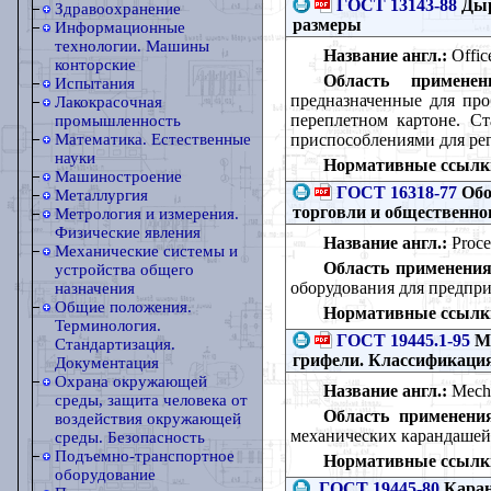
ГОСТ 13143-88
Дыр
Здравоохранение
размеры
Информационные
технологии. Машины
Название англ.:
Office
конторские
Область применен
Испытания
предназначенные для про
Лакокрасочная
переплетном картоне. Ст
промышленность
приспособлениями для ре
Математика. Естественные
науки
Нормативные ссылк
Машиностроение
ГОСТ 16318-77
Обо
Металлургия
торговли и общественно
Метрология и измерения.
Физические явления
Название англ.:
Proces
Механические системы и
Область применения
устройства общего
оборудования для предпр
назначения
Общие положения.
Нормативные ссылк
Терминология.
ГОСТ 19445.1-95
Ме
Стандартизация.
грифели. Классификаци
Документация
Охрана окружающей
Название англ.:
Mechan
среды, защита человека от
Область применени
воздействия окружающей
механических карандашей.
среды. Безопасность
Подъемно-транспортное
Нормативные ссылк
оборудование
ГОСТ 19445-80
Каран