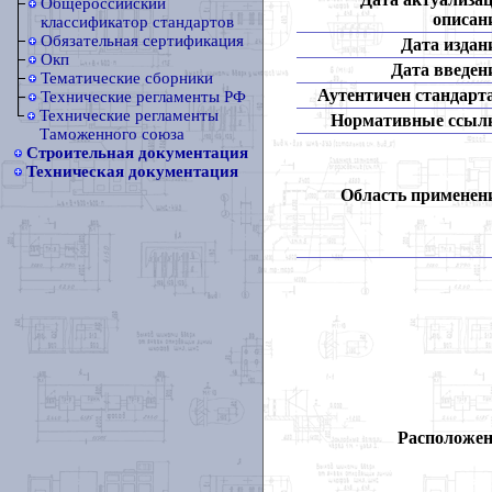
Общероссийский
описан
классификатор стандартов
Обязательная сертификация
Дата издан
Окп
Дата введен
Тематические сборники
Аутентичен стандарт
Технические регламенты РФ
Технические регламенты
Нормативные ссыл
Таможенного союза
Строительная документация
Техническая документация
Область применен
Расположен