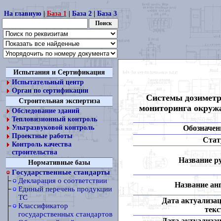
На главную
|
База 1
|
База 2
|
База 3
Испытания и Сертификация
Испытательный центр
Орган по сертификации
Системы дозиметр
Строительная экспертиза
мониторинга окруж
Обследование зданий
Тепловизионный контроль
Обозначен
Ультразвуковой контроль
Проектные работы
Стат
Контроль качества
строительства
Название ру
Нормативные базы
Государственные стандарты
Декларация о соответствии
Название анг
Единый перечень продукции
ТС
Дата актуализа
Классификатор
текс
государственных стандартов
Дата актуализа