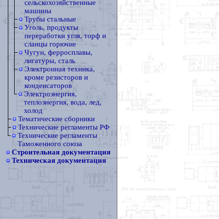
сельскохозяйственные
машины
Трубы стальные
Уголь, продукты
переработки угля, торф и
сланцы горючие
Чугун, ферросплавы,
лигатуры, сталь
Электронная техника,
кроме резисторов и
конденсаторов
Электроэнергия,
теплоэнергия, вода, лед,
холод
Тематические сборники
Технические регламенты РФ
Технические регламенты
Таможенного союза
Строительная документация
Техническая документация