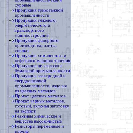
промышленности-ткани
суровые
Продукция трикотажной
промышленности
Продукция тяжелого,
энергетического и
транспортного
машиностроения
Продукция фанерного
производства, плиты,
спички
Продукция химического и
нефтяного машиностроения
Продукция целлюлозно-
бумажной промышленности
Продукция электродной и
твердосплавной
промышленности, изделия
из цветных металлов
Прокат цветных металлов
Прокат черных металлов,
готовый, включая заготовку
на экспорт
Реактивы химические и
вещества высокочистые
Резисторы переменные и
прочие