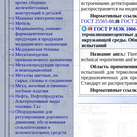
кроме сборных
встроенными детекторами
железобетонных
распространяется на инд
конструкций и деталей
Нормативные ссылк
Машины электрические
ГОСТ 25565-88
;
ГОСТ 2
Мебель
Медикаменты, химико-
ГОСТ Р МЭК 1066-
фармацевтическая
термолюминесцентные д
продукция и продукция
окружающей среды. Общ
медицинского назначения
испытаний
Медицинская техника
Название англ.:
Therm
Металлоизделия
technical requirements and t
промышленного назначения
Металлопродукция прочая
Область применения
и некондиционная
испытаний для термолюми
Металлы цветные, их
предназначенных для пр
сырье, сплавы и соединения
Стандарт не распростран
Меха, меховые и овчинно-
Нормативные ссылк
шубные изделия
Нефть. Нефтепродукты.
Альтернативные виды
топлива. Газ
Оборудование для
регулирования дорожного
движения, обслуживания
сельхозтехники и
вспомогательное средств