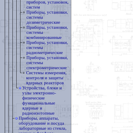
приборов, установок,
систем
Приборы, установки,
системы
дозиметрические
Приборы, установки,
системы
комбинированные
Приборы, установки,
системы
радиометрические
Приборы, установки,
системы
спектрометрические
Системы измерения,
контроля и защиты
ядерных реакторов
Устройства, блоки и
узлы электронно-
физические
функциональные
ядерные и
радиоизотопные
Приборы, аппараты,
оборудование и посуда
лабораторные из стекла,