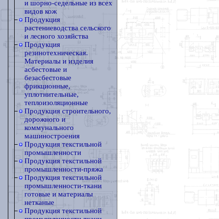
и шорно-седельные из всех
видов кож
Продукция
растениеводства сельского
и лесного хозяйства
Продукция
резинотехническая.
Материалы и изделия
асбестовые и
безасбестовые
фрикционные,
уплотнительные,
теплоизоляционные
Продукция строительного,
дорожного и
коммунального
машиностроения
Продукция текстильной
промышленности
Продукция текстильной
промышленности-пряжа
Продукция текстильной
промышленности-ткани
готовые и материалы
нетканые
Продукция текстильной