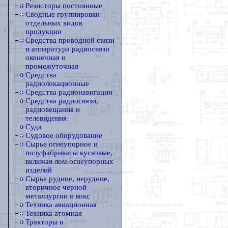
Резисторы постоянные
Сводные группировки
отдельных видов
продукции
Средства проводной связи
и аппаратура радиосвязи
оконечная и
промежуточная
Средства
радиолокационные
Средства радионавигации
Средства радиосвязи,
радиовещания и
телевидения
Суда
Судовое оборудование
Сырье огнеупорное и
полуфабрикаты кусковые,
включая лом огнеупорных
изделий
Сырье рудное, нерудное,
вторичное черной
металлургии и кокс
Техника авиационная
Техника атомная
Тракторы и