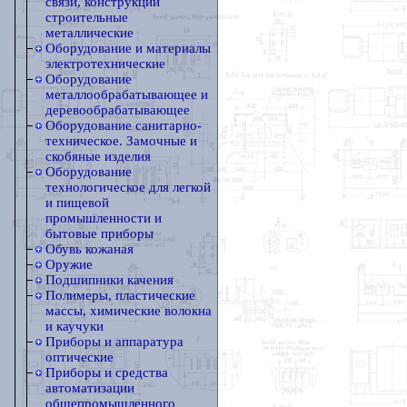
связи, конструкции
строительные
металлические
Оборудование и материалы
электротехнические
Оборудование
металлообрабатывающее и
деревообрабатывающее
Оборудование санитарно-
техническое. Замочные и
скобяные изделия
Оборудование
технологическое для легкой
и пищевой
промышленности и
бытовые приборы
Обувь кожаная
Оружие
Подшипники качения
Полимеры, пластические
массы, химические волокна
и каучуки
Приборы и аппаратура
оптические
Приборы и средства
автоматизации
общепромышленного