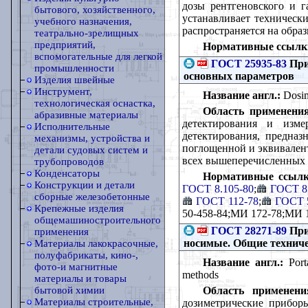
дозы рентгеновского и г
бытового, хозяйственного,
устанавливает техническ
учебного назначения,
распространяется на обра
театрально-зрелищных
предприятий,
Нормативные ссылк
вспомогательные для легкой
ГОСТ 25935-83
При
промышленности
основных параметров
Изделия швейные
Инструмент,
Название англ.:
Dosim
технологическая оснастка,
Область применения
абразивные материалы
детектирования и изме
Исполнительные
детектирования, предназ
механизмы, устройства и
поглощенной и эквивалент
детали судовых систем и
всех вышеперечисленных
трубопроводов
Конденсаторы
Нормативные ссылк
Конструкции и детали
ГОСТ 8.105-80
;
ГОСТ 8
сборные железобетонные
ГОСТ 112-78
;
ГОСТ 
Крепежные изделия
50-458-84;МИ 172-78;МИ 
общемашиностроительного
ГОСТ 28271-89
При
применения
носимые. Общие техниче
Материалы лакокрасочные,
полуфабрикаты, кино-,
Название англ.:
Porta
фото-и магнитные
methods
материалы и товары
Область применени
бытовой химии
Материалы строительные,
дозиметрические прибор