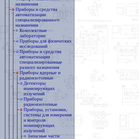
назначения
Приборы и средства
автоматизации
специализированного
назначения
Комплектные
лаборатории
Приборы для физических
исследований
Приборы и средства
автоматизации
специализированные
разного назначения
Приборы ядерные и
радиоизотопные
Детекторы
ионизирующих
излучений
Приборы
радиоизотопные
Приборы, установки,
системы для измерения
и контроля
ионизирующих
излучений
Запасные части