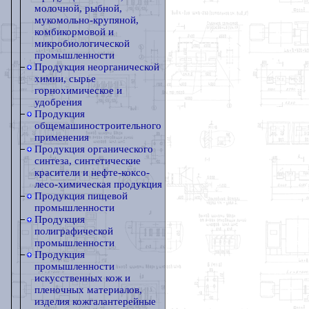
молочной, рыбной,
мукомольно-крупяной,
комбикормовой и
микробиологической
промышленности
Продукция неорганической
химии, сырье
горнохимическое и
удобрения
Продукция
общемашиностроительного
применения
Продукция органического
синтеза, синтетические
красители и нефте-коксо-
лесо-химическая продукция
Продукция пищевой
промышленности
Продукция
полиграфической
промышленности
Продукция
промышленности
искусственных кож и
пленочных материалов,
изделия кожгалантерейные