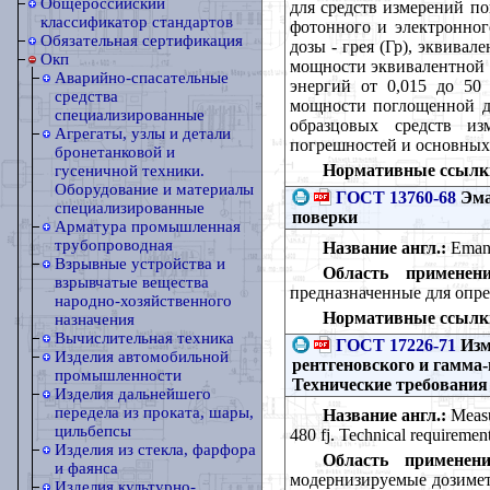
Общероссийский
для средств измерений п
классификатор стандартов
фотонного и электронног
Обязательная сертификация
дозы - грея (Гр), эквивал
Окп
мощности эквивалентной д
Аварийно-спасательные
энергий от 0,015 до 50
средства
мощности поглощенной д
специализированные
образцовых средств из
Агрегаты, узлы и детали
погрешностей и основных
бронетанковой и
Нормативные ссылк
гусеничной техники.
Оборудование и материалы
ГОСТ 13760-68
Эма
специализированные
поверки
Арматура промышленная
трубопроводная
Название англ.:
Emano
Взрывные устройства и
Область применени
взрывчатые вещества
предназначенные для опре
народно-хозяйственного
Нормативные ссылк
назначения
Вычислительная техника
ГОСТ 17226-71
Изм
Изделия автомобильной
рентгеновского и гамма-
промышленности
Технические требования
Изделия дальнейшего
передела из проката, шары,
Название англ.:
Measur
цильбепсы
480 fj. Technical requiremen
Изделия из стекла, фарфора
Область применени
и фаянса
модернизируемые дозимет
Изделия культурно-