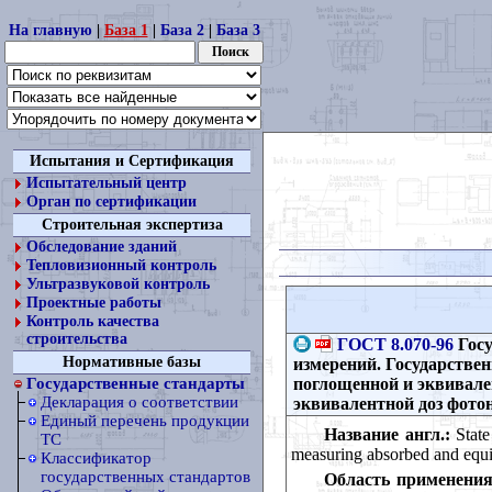
На главную
|
База 1
|
База 2
|
База 3
Испытания и Сертификация
Испытательный центр
Орган по сертификации
Строительная экспертиза
Обследование зданий
Тепловизионный контроль
Ультразвуковой контроль
Проектные работы
Контроль качества
строительства
ГОСТ 8.070-96
Госу
Нормативные базы
измерений. Государствен
поглощенной и эквивале
Государственные стандарты
Декларация о соответствии
эквивалентной доз фото
Единый перечень продукции
Название англ.:
State
ТС
measuring absorbed and equiv
Классификатор
государственных стандартов
Область применения