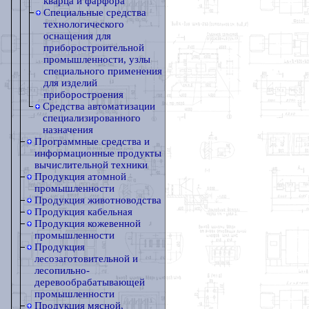
кварца и фарфора
Специальные средства
технологического
оснащения для
приборостроительной
промышленности, узлы
специального применения
для изделий
приборостроения
Средства автоматизации
специализированного
назначения
Программные средства и
информационные продукты
вычислительной техники
Продукция атомной
промышленности
Продукция животноводства
Продукция кабельная
Продукция кожевенной
промышленности
Продукция
лесозаготовительной и
лесопильно-
деревообрабатывающей
промышленности
Продукция мясной,