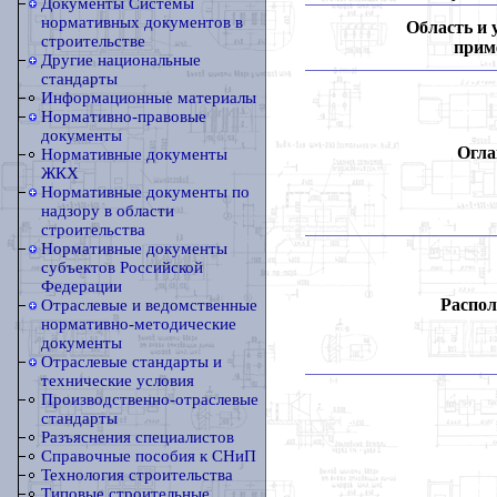
Документы Системы
нормативных документов в
Область и 
строительстве
прим
Другие национальные
стандарты
Информационные материалы
Нормативно-правовые
документы
Огла
Нормативные документы
ЖКХ
Нормативные документы по
надзору в области
строительства
Нормативные документы
субъектов Российской
Федерации
Распол
Отраслевые и ведомственные
нормативно-методические
документы
Отраслевые стандарты и
технические условия
Производственно-отраслевые
стандарты
Разъяснения специалистов
Справочные пособия к СНиП
Технология строительства
Типовые строительные