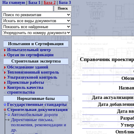
На главную
|
База 1
|
База 2
|
База 3
Испытания и Сертификация
Испытательный центр
Орган по сертификации
Справочник проектир
Строительная экспертиза
Обследование зданий
Тепловизионный контроль
Ультразвуковой контроль
Обозн
Проектные работы
Назван
Контроль качества
строительства
Дата актуализации 
Нормативные базы
Дата добавления
Государственные стандарты
Строительная документация
Дата вв
Автомобильные дороги
Разра
Директивные письма,
Утвер
положения, рекомендации и
др.
Опублик