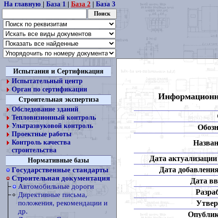
На главную
|
База 1
|
База 2
|
База 3
Испытания и Сертификация
Испытательный центр
Орган по сертификации
Информационна
Строительная экспертиза
Обследование зданий
Тепловизионный контроль
Ультразвуковой контроль
Обозн
Проектные работы
Назван
Контроль качества
строительства
Дата актуализации 
Нормативные базы
Дата добавления
Государственные стандарты
Строительная документация
Дата вв
Автомобильные дороги
Разра
Директивные письма,
Утвер
положения, рекомендации и
др.
Опублик