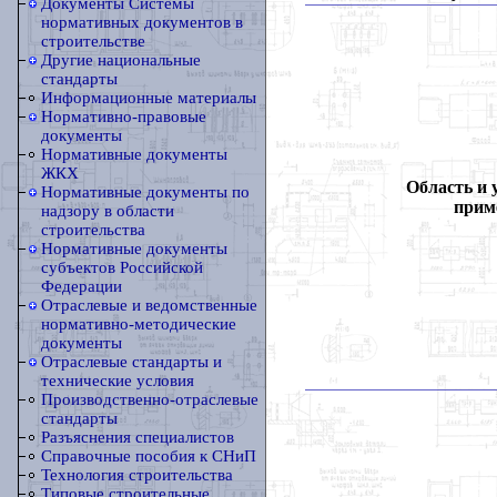
Документы Системы
нормативных документов в
строительстве
Другие национальные
стандарты
Информационные материалы
Нормативно-правовые
документы
Нормативные документы
ЖКХ
Область и 
Нормативные документы по
прим
надзору в области
строительства
Нормативные документы
субъектов Российской
Федерации
Отраслевые и ведомственные
нормативно-методические
документы
Отраслевые стандарты и
технические условия
Производственно-отраслевые
стандарты
Разъяснения специалистов
Справочные пособия к СНиП
Технология строительства
Типовые строительные