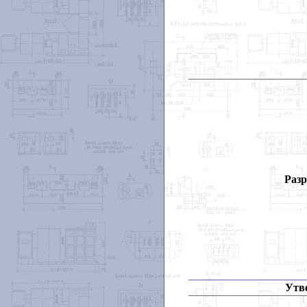
Разр
Утв