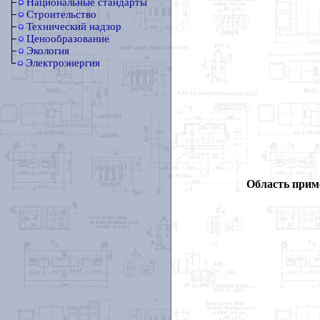
Национальные стандарты
Строительство
Технический надзор
Ценообразование
Экология
Электроэнергия
Область прим