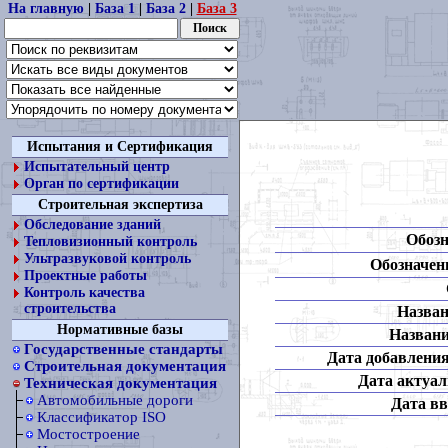
На главную
|
База 1
|
База 2
|
База 3
Испытания и Сертификация
Испытательный центр
Орган по сертификации
Строительная экспертиза
Обследование зданий
Обозн
Тепловизионный контроль
Ультразвуковой контроль
Обозначени
Проектные работы
Контроль качества
строительства
Назван
Нормативные базы
Названи
Государственные стандарты
Дата добавления
Строительная документация
Дата актуал
Техническая документация
Автомобильные дороги
Дата вв
Классификатор ISO
Мостостроение