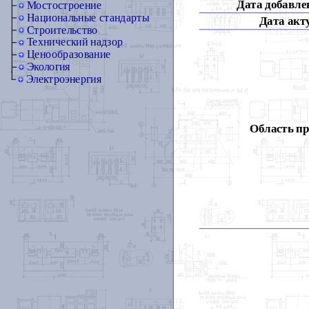
Дата добавлен
Мостостроение
Национальные стандарты
Дата акт
Строительство
Технический надзор
Ценообразование
Экология
Электроэнергия
Область п