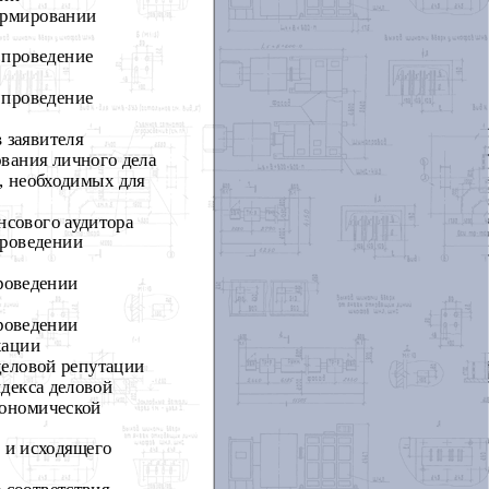
ормировании
 проведение
 проведение
 заявителя
вания личного дела
, необходимых для
нсового аудитора
проведении
проведении
проведении
кации
деловой репутации
ндекса деловой
кономической
 и исходящего
 соответствия