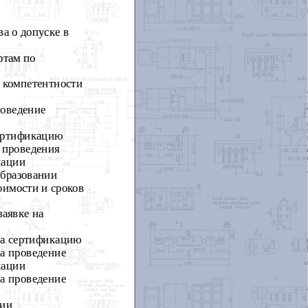
а о допуске в
ртам по
о компетентности
роведение
сертификацию
 проведения
кации
образовании
оимости и сроков
заявке на
на сертификацию
на проведение
кации
на проведение
ции