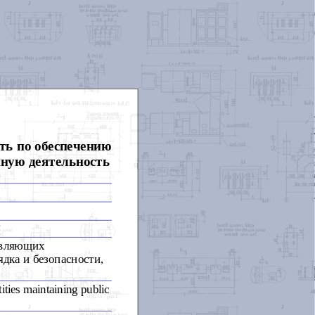
ть по обеспечению
нную деятельность
твляющих
дка и безопасности,
ities maintaining public