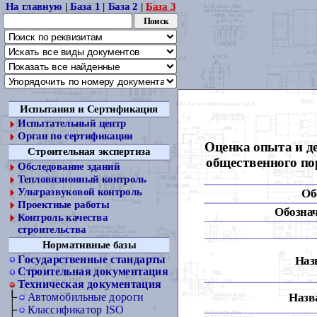
На главную
|
База 1
|
База 2
|
База 3
Испытания и Сертификация
Испытательный центр
Орган по сертификации
Оценка опыта и д
Строительная экспертиза
общественного по
Обследование зданий
Тепловизионный контроль
Ультразвуковой контроль
Об
Проектные работы
Обознач
Контроль качества
строительства
Нормативные базы
Государственные стандарты
Наз
Строительная документация
Техническая документация
Назва
Автомобильные дороги
Классификатор ISO