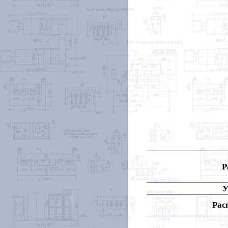
Р
У
Рас