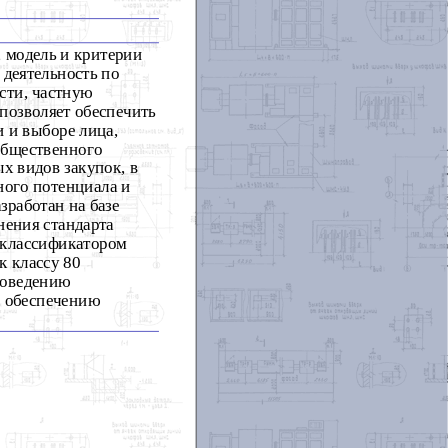
, модель и критерии
деятельность по
сти, частную
позволяет обеспечить
 и выборе лица,
общественного
х видов закупок, в
ного потенциала и
зработан на базе
нения стандарта
с классификатором
к классу 80
роведению
о обеспечению
и