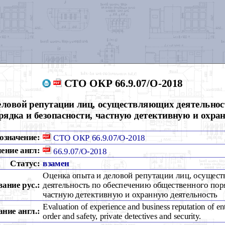
СТО ОКР 66.9.07/О-2018
еловой репутации лиц, осуществляющих деятельнос
рядка и безопасности, частную детективную и охра
означение:
СТО ОКР 66.9.07/О-2018
ение англ:
66.9.07/О-2018
Статус:
взамен
Оценка опыта и деловой репутации лиц, осущес
вание рус.:
деятельность по обеспечению общественного поря
частную детективную и охранную деятельность
Evaluation of experience and business reputation of ent
ние англ.:
order and safety, private detectives and security.