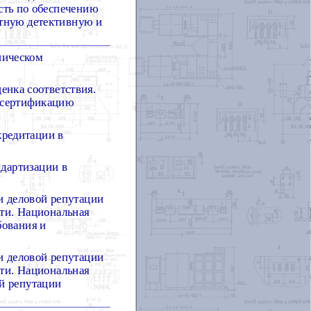
сть по обеспечению
стную детективную и
ническом
нка соответствия.
и сертификацию
кредитации в
ндартизации в
и деловой репутации
сти. Национальная
бования и
и деловой репутации
сти. Национальная
ой репутации