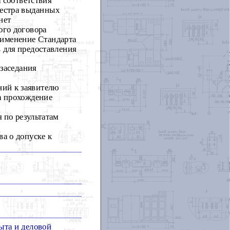
еестра выданных
нет
ого договора
рименение Стандарта
 для предоставления
заседания
ний к заявителю
а прохождение
 по результатам
а о допуске к
ыта и деловой