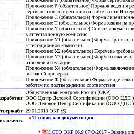
Приложение Р (обязательное) Порядок ведения р
сертификатов соответствия на сайте в сети Интер
Приложение С (обязательное) Форма лицензионн
Приложение Т (обязательное) Форма заявки на п
Приложение У (обязательное) Список документов
в аттестационную комиссию
Приложение У.1 (обязательное) Форма Протокола 
аттестационной комиссии
Приложение У.2 (обязательное) Перечень требова
Приложение У.3 (обязательное) Форма согласия н
итоговой аттестации
Приложение У.4 (обязательное) Форма заключения
выездной проверки
Приложение Ф (обязательное) Форма свидетельств
работам по подтверждению соответствия
Общественный контроль России (ОКР)
азработан:
ООО Центр Деловой Сертификации (ООО ЦДС )
ООО Деловой Центр Сертификации (ООО ДЦС )
тверждён:
29.01.2018 ОКР
(5)
Техническая документация
положен в:
СТО ОКР 66.9.07/О-2017 «Оценка оп