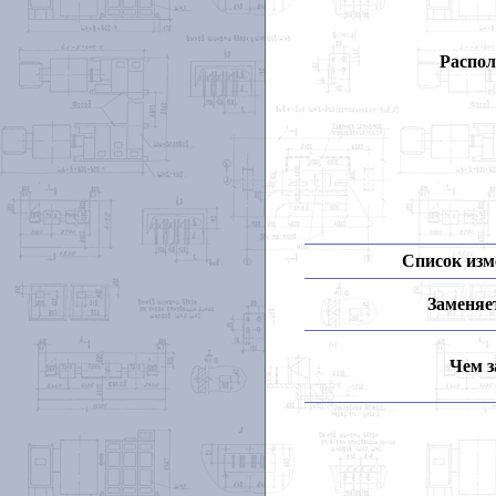
Распол
Список изм
Заменяет
Чем з