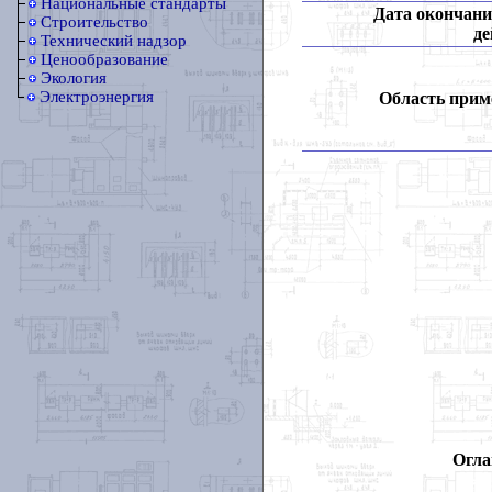
Национальные стандарты
Дата окончани
Строительство
де
Технический надзор
Ценообразование
Экология
Электроэнергия
Область прим
Огла