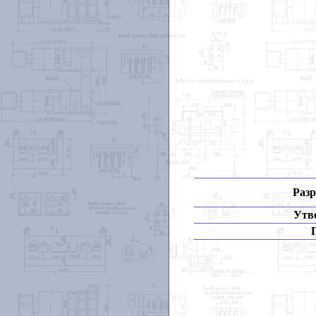
Разр
Утв