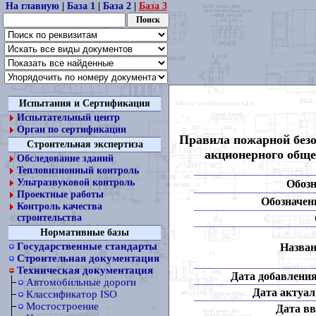
На главную
|
База 1
|
База 2
|
База 3
Испытания и Сертификация
Испытательный центр
Орган по сертификации
Правила пожарной безо
Строительная экспертиза
акционерного обще
Обследование зданий
Тепловизионный контроль
Ультразвуковой контроль
Обозн
Проектные работы
Обозначени
Контроль качества
строительства
Нормативные базы
Государственные стандарты
Назван
Строительная документация
Техническая документация
Дата добавления
Автомобильные дороги
Дата актуал
Классификатор ISO
Мостостроение
Дата вв