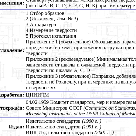
рименения:
(шкалы А, В, С, D, E, F, G, Н, К) при температуре 
1 Отбор образцов
2 (Исключен, Изм. № 3)
3 Аппаратура
4 Измерение твердости
5 Протокол испытания
Приложение 1 (обязательное) Обозначения параме
определения и схемы приложения нагрузки при 
главление:
твердости
Приложение 2 (рекомендуемое) Минимальная тол
зависимости от шкалы и ожидаемой твердости п
твердости по шкалам А, С, D
Приложение 3 (обязательное) Поправки, добавля
твердости по Роквеллу, при измерениях на выпу
поверхностях
азработан:
ЦНИИЧМ
04.02.1959 Комитет стандартов, мер и измерител
тверждён:
Совете Министров СССР
(Committee on Standards
Measuring Instruments at the USSR Cabinet of Ministe
Издательство стандартов
(1960 г. )
Издан:
Издательство стандартов
(1991 г. )
ИПК Издательство стандартов
(2001 г. )