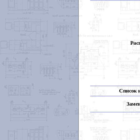
Рас
Список 
Замен