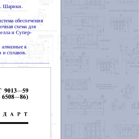
. Шарики.
истема обеспечения
очная схема для
елла и Супер-
 алмазные к
 и сплавов.