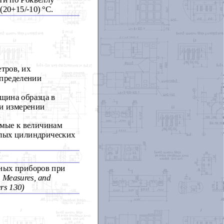
(20+15/-10) °С.
тров, их
определении
щина образца в
ри измерении
емые к величинам
клых цилиндрических
ьных приборов при
, Measures, and
rs 130)