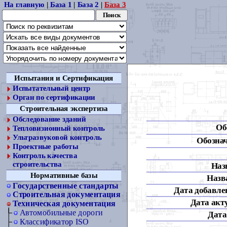
На главную
|
База 1
|
База 2
|
База 3
Испытания и Сертификация
Испытательный центр
Орган по сертификации
Строительная экспертиза
Обследование зданий
Об
Тепловизионный контроль
Ультразвуковой контроль
Обознач
Проектные работы
Контроль качества
строительства
Наз
Нормативные базы
Назва
Государственные стандарты
Дата добавлен
Строительная документация
Дата акт
Техническая документация
Автомобильные дороги
Дата
Классификатор ISO