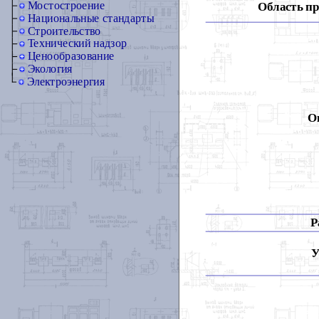
Мостостроение
Область п
Национальные стандарты
Строительство
Технический надзор
Ценообразование
Экология
Электроэнергия
О
Р
У