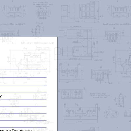
у
ти по Роквеллу