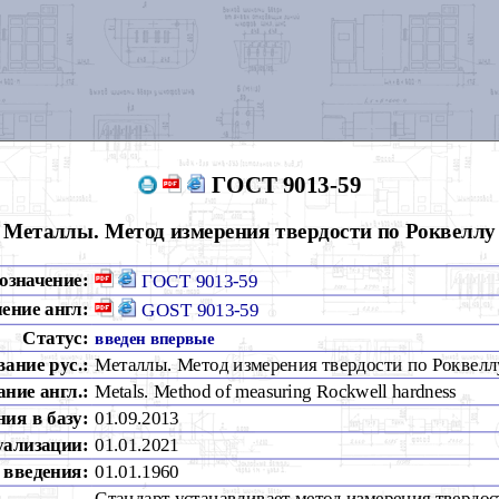
ГОСТ 9013-59
Металлы. Метод измерения твердости по Роквеллу
означение:
ГОСТ 9013-59
ение англ:
GOST 9013-59
Статус:
введен впервые
вание рус.:
Металлы. Метод измерения твердости по Роквелл
ние англ.:
Metals. Method of measuring Rockwell hardness
ия в базу:
01.09.2013
уализации:
01.01.2021
 введения:
01.01.1960
Стандарт устанавливает метод измерения твердос