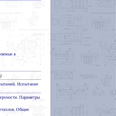
няемые в
)
пытаний. Испытание
ерхности. Параметры
еталлов. Общие