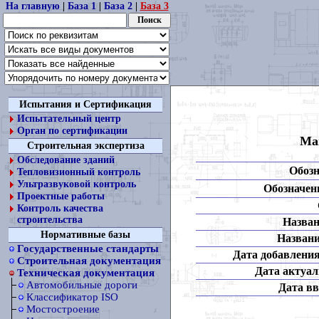
На главную
|
База 1
|
База 2
|
База 3
Испытания и Сертификация
Испытательный центр
Орган по сертификации
Ма
Строительная экспертиза
Обследование зданий
Обозн
Тепловизионный контроль
Ультразвуковой контроль
Обозначени
Проектные работы
Контроль качества
строительства
Назван
Нормативные базы
Названи
Государственные стандарты
Дата добавления
Строительная документация
Дата актуал
Техническая документация
Автомобильные дороги
Дата вв
Классификатор ISO
Мостостроение