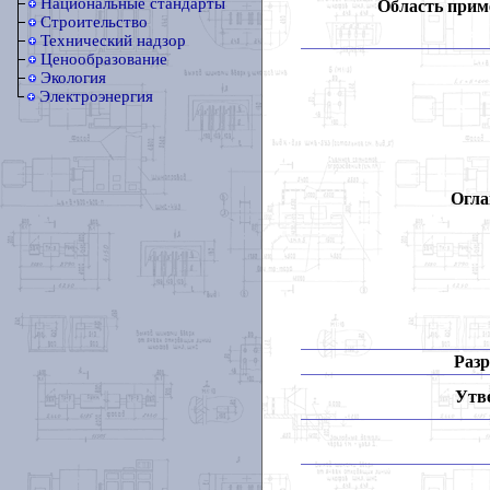
Национальные стандарты
Область прим
Строительство
Технический надзор
Ценообразование
Экология
Электроэнергия
Огла
Разр
Утв