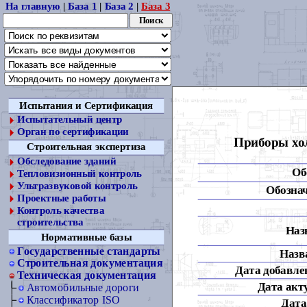
На главную
|
База 1
|
База 2
|
База 3
Испытания и Сертификация
Испытательный центр
Орган по сертификации
Приборы хо
Строительная экспертиза
Обследование зданий
Об
Тепловизионный контроль
Ультразвуковой контроль
Обознач
Проектные работы
Контроль качества
строительства
Наз
Нормативные базы
Государственные стандарты
Назва
Строительная документация
Дата добавлен
Техническая документация
Дата акт
Автомобильные дороги
Классификатор ISO
Дата