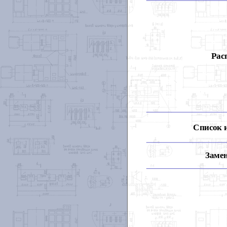
Рас
Список 
Замен