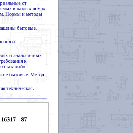
риальные от
руемых в жилых домах
ям. Нормы и методы
машины бытовые.
оения и
овых и аналогичных
требования к
 испытаний»
кие бытовые. Метод
ая техническая.