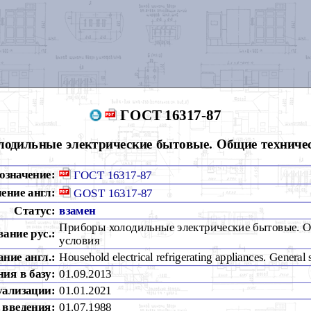
ГОСТ 16317-87
лодильные электрические бытовые. Общие техничес
означение:
ГОСТ 16317-87
ение англ:
GOST 16317-87
Статус:
взамен
Приборы холодильные электрические бытовые. 
вание рус.:
условия
ние англ.:
Household electrical refrigerating appliances. General 
ия в базу:
01.09.2013
уализации:
01.01.2021
 введения:
01.07.1988