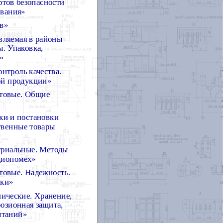
ртов безопасности
ования»
в»
вляемая в районы
. Упаковка,
»
нтроль качества.
ой продукции»
товые. Общие
ки и постановки
твенные товары
триальные. Методы
диопомех»
овые. Надежность.
мки»
ические. Хранение,
озионная защита,
ытаний»