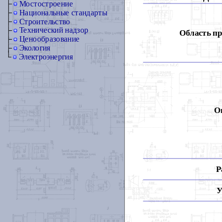
Мостостроение
Национальные стандарты
Строительство
Технический надзор
Область п
Ценообразование
Экология
Электроэнергия
О
Р
У