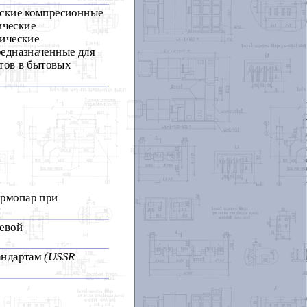
еские компресионные
ические
ические
едназначенные для
тов в бытовых
ермопар при
щевой
андартам
(USSR