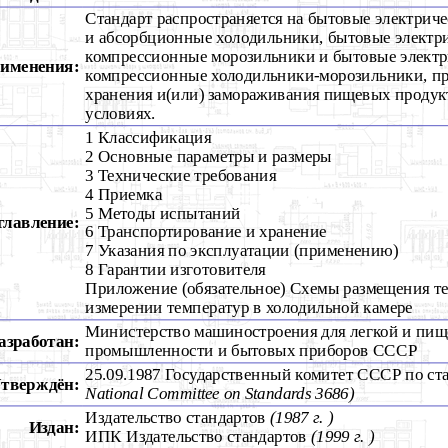
Стандарт распространяется на бытовые электрич
и абсорбционные холодильники, бытовые электр
компрессионные морозильники и бытовые электр
рименения:
компрессионные холодильники-морозильники, пр
хранения и(или) замораживания пищевых продук
условиях.
1 Классификация
2 Основные параметры и размеры
3 Технические требования
4 Приемка
5 Методы испытаний
главление:
6 Транспортирование и хранение
7 Указания по эксплуатации (применению)
8 Гарантии изготовителя
Приложение (обязательное) Схемы размещения т
измерении температур в холодильной камере
Министерство машиностроения для легкой и пи
азработан:
промышленности и бытовых приборов СССР
25.09.1987 Государственный комитет СССР по ст
тверждён:
National Committee on Standards 3686)
Издательство стандартов
(1987 г. )
Издан:
ИПК Издательство стандартов
(1999 г. )