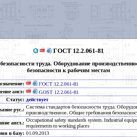
ГОСТ 12.2.061-81
безопасности труда. Оборудование производственн
безопасности к рабочим местам
означение:
ГОСТ 12.2.061-81
ение англ:
GOST 12.2.061-81
Статус:
действует
Система стандартов безопасности труда. Оборудо
вание рус.:
производственное. Общие требования безопаснос
Occupational safety standards system. Industrial equip
ние англ.:
requirements to working places
ия в базу:
01.09.2013