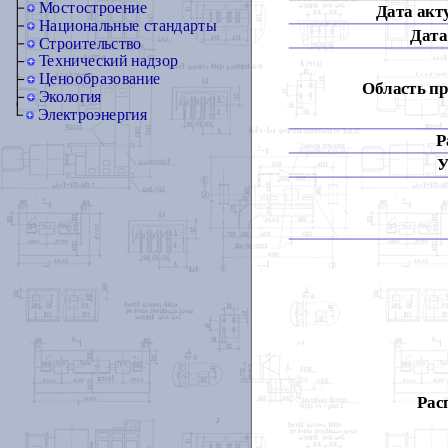
Мостостроение
Дата акт
Национальные стандарты
Дата
Строительство
Технический надзор
Ценообразование
Область п
Экология
Электроэнергия
Р
У
Рас