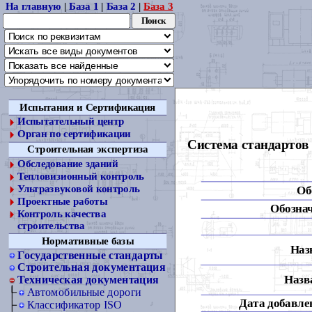
На главную
|
База 1
|
База 2
|
База 3
Испытания и Сертификация
Испытательный центр
Орган по сертификации
Система стандартов 
Строительная экспертиза
Обследование зданий
Тепловизионный контроль
Ультразвуковой контроль
Об
Проектные работы
Обознач
Контроль качества
строительства
Нормативные базы
Наз
Государственные стандарты
Строительная документация
Назва
Техническая документация
Автомобильные дороги
Дата добавлен
Классификатор ISO