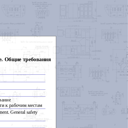
ое. Общие требования
вание
ти к рабочим местам
ment. General safety