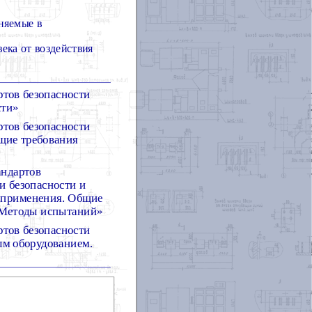
няемые в
ека от воздействия
ртов безопасности
сти»
ртов безопасности
щие требования
андартов
ки безопасности и
а применения. Общие
. Методы испытаний»
ртов безопасности
ым оборудованием.