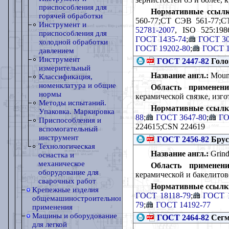
приспособления для
Нормативные ссылк
горячей обработки
560-77;СТ СЭВ 561-77;
Инструмент и
52781-2007
, ISO 525:198
приспособления для
ГОСТ 1435-74
;
ГОСТ 30
холодной обработки
ГОСТ 19202-80
;
ГОСТ 1
давлением
Инструмент
ГОСТ 2447-82
Голо
измерительный
Название англ.:
Mount
Классификация,
номенклатура и общие
Область применени
нормы
керамической связке, изг
Методы испытаний.
Нормативные ссылк
Упаковка. Маркировка
88
;
ГОСТ 3647-80
;
ГО
Приспособления и
224615;СSN 224619
вспомогательный
инструмент
ГОСТ 2456-82
Брус
Технологическая
Название англ.:
Grind
оснастка и
механическое
Область применени
оборудование для
керамической и бакелитов
сварочных работ
Нормативные ссылк
Крепежные изделия
ГОСТ 18118-79
;
ГОСТ 1
общемашиностроительного
79
;
ГОСТ 14192-77
применения
Машины и оборудование
ГОСТ 2464-82
Сегм
для легкой