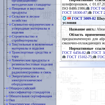
организационно-
шлифпорошков, с 01.07.2
методические стандарты
ISO 8486:1986;
ГОСТ 66
Пищевые и вкусовые
ГОСТ 18300-87
;
ГОСТ 2
продукты
Сельское и лесное
ГОСТ 5009-82
Шкур
хозяйство
условия
Силикатно-керамические и
углеродные материалы и
Название англ.:
Abrasi
изделия
Область применения
Строительство и
предназначенную для абр
стройматериалы
смазочно-охлаждающих жид
Текстильные и кожевенные
Нормативные ссылк
материалы и изделия
Транспортные средства и
ГОСТ 6456-82
;
ГОСТ 3
тара
ГОСТ 15102-75
;
ГОС
Химические продукты и
резиноасбестовые изделия
Электронная техника,
радиоэлектроника и связь
Энергетическое и
электротехническое
оборудование
Общероссийский
классификатор стандартов
Обязательная сертификация
Окп
Тематические сборники