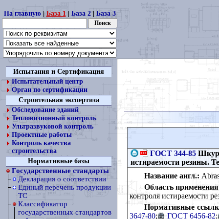
На главную
|
База 1
|
База 2
|
База 3
Испытания и Сертификация
Испытательный центр
Орган по сертификации
Строительная экспертиза
Обследование зданий
Тепловизионный контроль
Ультразвуковой контроль
Проектные работы
Контроль качества
строительства
ГОСТ 344-85
Шкурк
Нормативные базы
истираемости резины. Т
Государственные стандарты
Название англ.:
Abrasi
Декларация о соответствии
Область применения
Единый перечень продукции
контроля истираемости р
ТС
Классификатор
Нормативные ссылк
государственных стандартов
3647-80
;
ГОСТ 6456-82
;