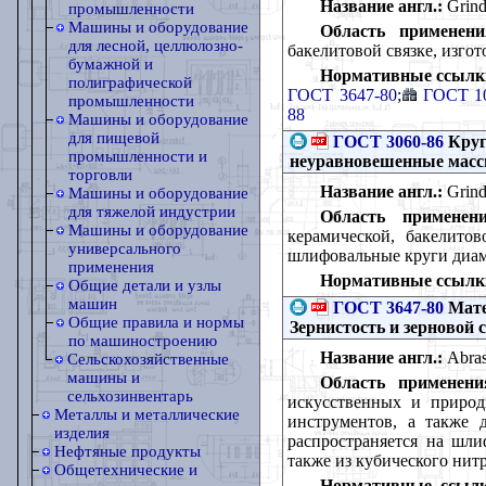
Название англ.:
Grindi
промышленности
Машины и оборудование
Область применени
для лесной, целлюлозно-
бакелитовой связке, изго
бумажной и
Нормативные ссылк
полиграфической
ГОСТ 3647-80
;
ГОСТ 10
промышленности
88
Машины и оборудование
для пищевой
ГОСТ 3060-86
Круг
промышленности и
неуравновешенные массы
торговли
Название англ.:
Grind
Машины и оборудование
для тяжелой индустрии
Область применени
Машины и оборудование
керамической, бакелитов
универсального
шлифовальные круги диаме
применения
Нормативные ссылк
Общие детали и узлы
машин
ГОСТ 3647-80
Мате
Общие правила и нормы
Зернистость и зерновой 
по машиностроению
Название англ.:
Abrasi
Сельскохозяйственные
машины и
Область применени
сельхозинвентарь
искусственных и природ
Металлы и металлические
инструментов, а также 
изделия
распространяется на шли
Нефтяные продукты
также из кубического нит
Общетехнические и
Нормативные ссылк