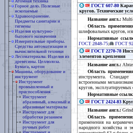
Атомная техника
ГОСТ 607-80
Каран
Горное дело. Полезные
кругов. Технические усл
ископаемые
Здравоохранение.
Название англ.:
Multi-
Предметы санитарии и
Область применени
гигиены
шлифовальных кругов, изг
Изделия культурно-
бытового назначения
Нормативные ссылк
Измерительные приборы.
ГОСТ 2848-75
;
ГОСТ 92
Средства автоматизации и
ГОСТ 2270-78
Инст
вычислительной техники
элементов крепления
Лесоматериалы. Изделия из
древесины. Целлюлоза.
Название англ.:
Abrasi
Бумага, картон
Область применения
Машины, оборудование и
инструмента. Стандарт
инструмент
Инструмент
встроенными механизмами 
промышленный и
кругов, эксплуатируемых 
приспособления
Нормативные ссылк
Инструмент
ГОСТ 2424-83
Круг
абразивный, алмазный и
абразивные материалы
Название англ.:
Grind
Инструмент для
Область применени
обработки резанием
применения на керамичес
Инструмент для
ручных работ
народного хозяйства и э
Инструмент и
зернистостей 63 и более, 