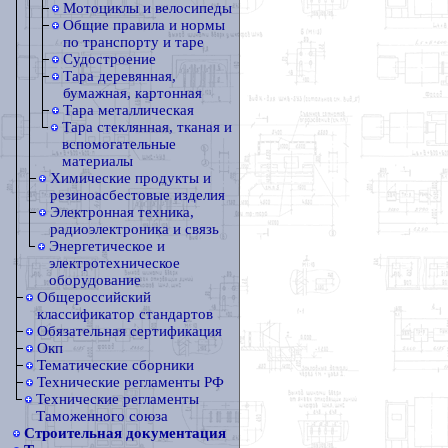
Мотоциклы и велосипеды
Общие правила и нормы
по транспорту и таре
Судостроение
Тара деревянная,
бумажная, картонная
Тара металлическая
Тара стеклянная, тканая и
вспомогательные
материалы
Химические продукты и
резиноасбестовые изделия
Электронная техника,
радиоэлектроника и связь
Энергетическое и
электротехническое
оборудование
Общероссийский
классификатор стандартов
Обязательная сертификация
Окп
Тематические сборники
Технические регламенты РФ
Технические регламенты
Таможенного союза
Строительная документация