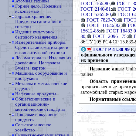
Атомная техника
ГОСТ 166-80
;
ГОСТ 38
Горное дело. Полезные
ГОСТ 2140-81
;
ГОСТ 26
ископаемые
ГОСТ 5265-80
;
ГОСТ 64
Здравоохранение.
ГОСТ 7829-70
;
ГОСТ
Предметы санитарии и
ГОСТ 11646-82
;
ГОС
гигиены
15612-85
;
ГОСТ 16483.0
Изделия культурно-
80
;
ГОСТ 20961-75
;
бытового назначения
86;ТУ 205 РСФСР 15.839-
Измерительные приборы.
Средства автоматизации и
ГОСТ Р 41.30-99
Ед
вычислительной техники
официального утвержде
Лесоматериалы. Изделия из
их прицепов
древесины. Целлюлоза.
Бумага, картон
Название англ.:
Unifo
Машины, оборудование и
trailers
инструмент
Область применени
Металлы и металлические
предназначенные преимуще
изделия
автомобилей старых маро
Нефтяные продукты
Нормативные ссылк
Общетехнические и
организационно-
методические стандарты
Пищевые и вкусовые
продукты
Сельское и лесное
хозяйство
Силикатно-керамические и