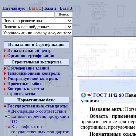
На главную
|
База 1
|
База 2
|
База 3
Испытания и Сертификация
Испытательный центр
Орган по сертификации
Строительная экспертиза
Обследование зданий
Тепловизионный контроль
Ультразвуковой контроль
Проектные работы
Контроль качества
строительства
ГОСТ 1142-90
Пово
Нормативные базы
условия
Государственные стандарты
Название англ.:
Horse-
Декларация о соответствии
Область применени
Единый перечень продукции
предназначенные для пер
ТС
Классификатор
спортивные, прогулочные
государственных стандартов
Нормативные ссылк