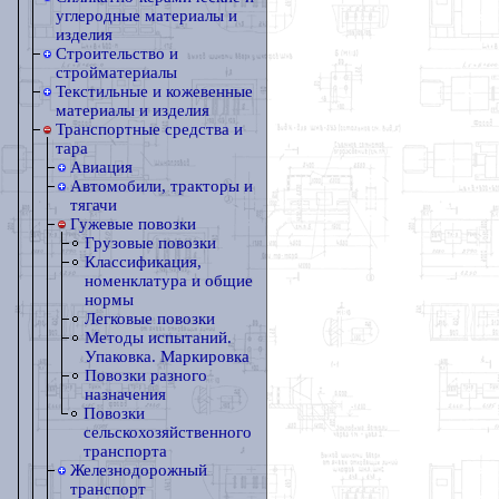
углеродные материалы и
изделия
Строительство и
стройматериалы
Текстильные и кожевенные
материалы и изделия
Транспортные средства и
тара
Авиация
Автомобили, тракторы и
тягачи
Гужевые повозки
Грузовые повозки
Классификация,
номенклатура и общие
нормы
Легковые повозки
Методы испытаний.
Упаковка. Маркировка
Повозки разного
назначения
Повозки
сельскохозяйственного
транспорта
Железнодорожный
транспорт