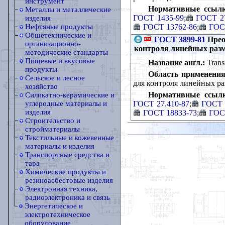
инструмент
Нормативные ссылк
Металлы и металлические
ГОСТ 1435-99
;
ГОСТ 2
изделия
ГОСТ 13762-86
;
ГОС
Нефтяные продукты
Общетехнические и
ГОСТ 3899-81
Прео
организационно-
контроля линейных разм
методические стандарты
Пищевые и вкусовые
Название англ.:
Transd
продукты
Область применения
Сельское и лесное
для контроля линейных ра
хозяйство
Нормативные ссылк
Силикатно-керамические и
ГОСТ 27.410-87
;
ГОСТ 
углеродные материалы и
изделия
ГОСТ 18833-73
;
ГОС
Строительство и
стройматериалы
Текстильные и кожевенные
материалы и изделия
Транспортные средства и
тара
Химические продукты и
резиноасбестовые изделия
Электронная техника,
радиоэлектроника и связь
Энергетическое и
электротехническое
оборудование