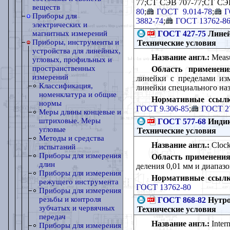
77;СТ СЭВ 707-77;СТ СЭ
веществ
80
;
ГОСТ 9.014-78
;
Г
Приборы для
3882-74
;
ГОСТ 13762-8
электрических и
ГОСТ 427-75
Линей
магнитных измерений
Приборы, инструменты и
Технические условия
устройства для линейных,
Название англ.:
Measur
угловых, профильных и
пространственных
Область применени
измерений
линейки с пределами изм
Классификация,
линейки специального на
номенклатура и общие
Нормативные ссылк
нормы
ГОСТ 9.306-85
;
ГОСТ 2
Меры длины концевые и
штриховые. Меры
ГОСТ 577-68
Индик
угловые
Технические условия
Методы и средства
Название англ.:
Clock-
испытаний
Приборы для измерения
Область применения
длин
деления 0,01 мм и диапаз
Приборы для измерения
Нормативные ссылк
режущего инструмента
ГОСТ 13762-80
Приборы для измерения
резьбы и контроля
ГОСТ 868-82
Нутро
зубчатых и червячных
Технические условия
передач
Название англ.:
Intern
Приборы для измерения