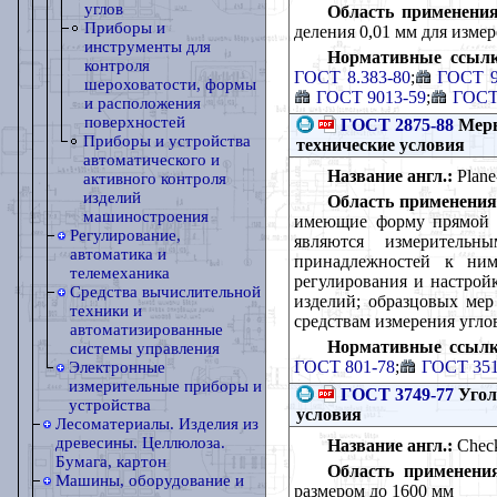
углов
Область применения
Приборы и
деления 0,01 мм для изме
инструменты для
Нормативные ссылк
контроля
ГОСТ 8.383-80
;
ГОСТ 9
шероховатости, формы
ГОСТ 9013-59
;
ГОСТ
и расположения
поверхностей
ГОСТ 2875-88
Меры
Приборы и устройства
технические условия
автоматического и
Название англ.:
Plane-
активного контроля
изделий
Область применения
машиностроения
имеющие форму прямой п
Регулирование,
являются измеритель
автоматика и
принадлежностей к ним
телемеханика
регулирования и настрой
Средства вычислительной
изделий; образцовых мер
техники и
средствам измерения угло
автоматизированные
Нормативные ссылк
системы управления
ГОСТ 801-78
;
ГОСТ 351
Электронные
измерительные приборы и
ГОСТ 3749-77
Угол
устройства
условия
Лесоматериалы. Изделия из
древесины. Целлюлоза.
Название англ.:
Checki
Бумага, картон
Область применени
Машины, оборудование и
размером до 1600 мм