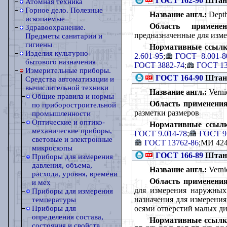
ГОСТ 162-90
Штанг
Атомная техника
Горное дело. Полезные
Название англ.:
Depth
ископаемые
Область применен
Здравоохранение.
предназначенные для изм
Предметы санитарии и
гигиены
Нормативные ссылк
Изделия культурно-
2.601-95
;
ГОСТ 8.001-8
бытового назначения
ГОСТ 3882-74
;
ГОСТ 13
Измерительные приборы.
ГОСТ 164-90
Штанг
Средства автоматизации и
вычислительной техники
Название англ.:
Vernie
Общие правила и нормы
Область применения
по приборостроительной
разметки размеров
промышленности
Оптические и оптико-
Нормативные ссылк
механические приборы,
ГОСТ 9.014-78
;
ГОСТ 9
световые и электронные
ГОСТ 13762-86
;МИ 424
микроскопы
ГОСТ 166-89
Штанг
Приборы для измерения
давления, объема,
Название англ.:
Vernie
расхода, уровня, времени
Область применения
и мех
для измерения наружных
Приборы для измерения
назначения для измерения
температуры
осями отверстий малых ди
Приборы для
определения состава,
Нормативные ссылк
состояния и свойств