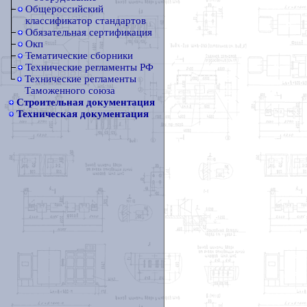
Общероссийский
классификатор стандартов
Обязательная сертификация
Окп
Тематические сборники
Технические регламенты РФ
Технические регламенты
Таможенного союза
Строительная документация
Техническая документация