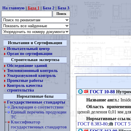
На главную
|
База 1
|
База 2
|
База 3
Испытания и Сертификация
Испытательный центр
Орган по сертификации
Строительная экспертиза
Обследование зданий
Тепловизионный контроль
Ультразвуковой контроль
Проектные работы
Контроль качества
строительства
ГОСТ 10-88
Нутром
Нормативные базы
Название англ.:
Inside
Государственные стандарты
Область применени
Декларация о соответствии
ценой деления 0,01 мм дл
Единый перечень продукции
ТС
Нормативные ссылк
Классификатор
ГОСТ 8.383-80
;
ГОСТ 5
государственных стандартов