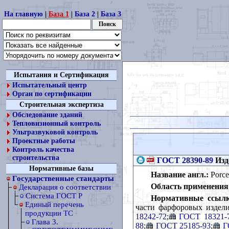
На главную
|
База 1
|
База 2
|
База 3
Испытания и Сертификация
Испытательный центр
Орган по сертификации
Строительная экспертиза
Обследование зданий
Тепловизионный контроль
Ультразвуковой контроль
Проектные работы
Контроль качества
строительства
ГОСТ 28390-89
Изд
Нормативные базы
Название англ.:
Porcel
Государственные стандарты
Область применения
Декларация о соответствии
Cистема ГОСТ Р
Нормативные ссылк
Единый перечень
части фарфоровых издел
продукции ТС
18242-72
;
ГОСТ 18321-
Глава 3.
88
;
ГОСТ 25185-93
;
Г