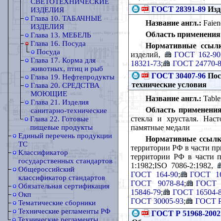
СВЕТОТЕХНИЧЕСКИЕ
ГОСТ 28391-89
Изд
ИЗДЕЛИЯ
Глава 10. ТАБАЧНЫЕ
Название англ.:
Faienc
ИЗДЕЛИЯ
Область применения
Глава 13. МЕБЕЛЬ
Глава 16. Посуда
Нормативные ссылк
Посуда
изделий,
ГОСТ 162-90
Глава 17. Корма для
18321-73
;
ГОСТ 24770-
животных, птиц и рыб
ГОСТ 30407-96
Пос
Глава 19. Нефтепродукты
технические условия
Глава 20. СРЕДСТВА
МОЮЩИЕ
Название англ.:
Tablew
Глава 21. Изделия
Область применения
санитарно-технические
стекла и хрусталя. Нас
Глава 22. Готовые
памятные медали
пищевые продукты
Единый перечень продукции
Нормативные ссылк
ТС
территории РФ в части пр
Классификатор
территории РФ в части п
государственных стандартов
1:1982;ISO 7086-2:1982,
Общероссийский
ГОСТ 164-90
;
ГОСТ 16
классификатор стандартов
ГОСТ 9078-84
;
ГОСТ 
Обязательная сертификация
15846-79
;
ГОСТ 16504-
Окп
ГОСТ 30005-93
;
ГОСТ Р
Тематические сборники
Технические регламенты РФ
ГОСТ Р 51968-2002
Технические регламенты