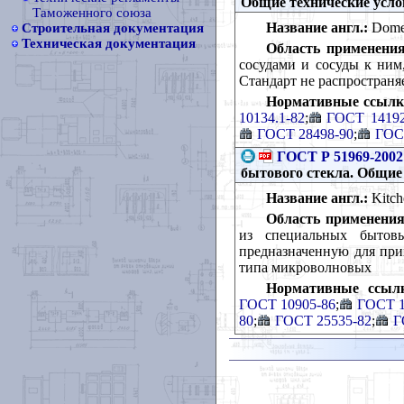
Общие технические усл
Таможенного союза
Название англ.:
Domest
Строительная документация
Техническая документация
Область применения
сосудами и сосуды к ним
Стандарт не распространя
Нормативные ссылк
10134.1-82
;
ГОСТ 14192
ГОСТ 28498-90
;
ГОС
ГОСТ Р 51969-2002
бытового стекла. Общие
Название англ.:
Kitche
Область применения
из специальных бытовы
предназначенную для при
типа микроволновых
Нормативные ссыл
ГОСТ 10905-86
;
ГОСТ 1
80
;
ГОСТ 25535-82
;
Г