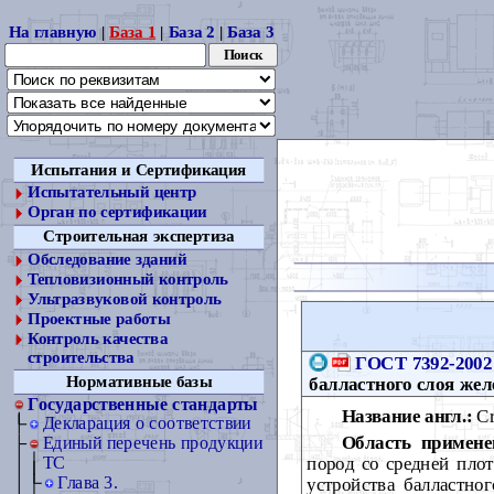
На главную
|
База 1
|
База 2
|
База 3
Испытания и Сертификация
Испытательный центр
Орган по сертификации
Строительная экспертиза
Обследование зданий
Тепловизионный контроль
Ультразвуковой контроль
Проектные работы
Контроль качества
строительства
ГОСТ 7392-2002
Нормативные базы
балластного слоя жел
Государственные стандарты
Название англ.:
Cru
Декларация о соответствии
Область примене
Единый перечень продукции
пород со средней плот
ТС
Глава 3.
устройства балластно