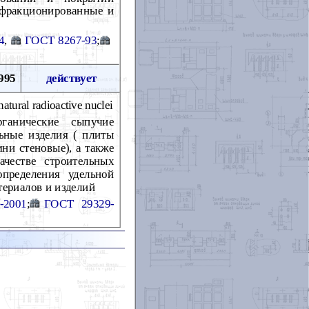
а фракционированные и
4
,
ГОСТ 8267-93
;
995
действует
natural radioactive nuclei
ганические сыпучие
льные изделия ( плиты
ни стеновые), а также
честве строительных
пределения удельной
териалов и изделий
-2001
;
ГОСТ 29329-