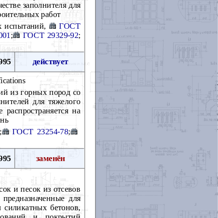
естве заполнителя для
троительных работ
их испытаний,
ГОСТ
001
;
ГОСТ 29329-92
;
995
действует
ications
ий из горных пород со
лнителей для тяжелого
е распространяется на
ень
;
ГОСТ 23254-78
;
995
заменён
ок и песок из отсевов
, предназначенные для
и силикатных бетонов,
снований и покрытий