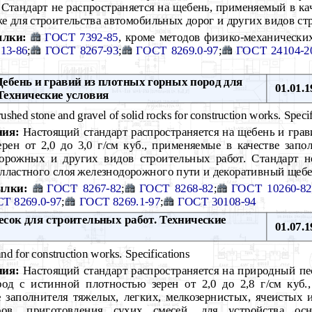
Стандарт не распространяется на щебень, применяемый в кач
кже для строительства автомобильных дорог и других видов с
ылки:
ГОСТ 7392-85
, кроме методов физико-механическ
13-86
;
ГОСТ 8267-93
;
ГОСТ 8269.0-97
;
ГОСТ 24104-2
бень и гравий из плотных горных пород для
01.01.1
Технические условия
ushed stone and gravel of solid rocks for construction works. Specif
ния:
Настоящий стандарт распространяется на щебень и грав
рен от 2,0 до 3,0 г/см куб., применяемые в качестве запо
дорожных и других видов строительных работ. Стандарт н
алластного слоя железнодорожного пути и декоративный щеб
ылки:
ГОСТ 8267-82
;
ГОСТ 8268-82
;
ГОСТ 10260-82
Т 8269.0-97
;
ГОСТ 8269.1-97
;
ГОСТ 30108-94
сок для строительных работ. Технические
01.07.1
nd for construction works. Specifications
ния:
Настоящий стандарт распространяется на природный пес
од с истинной плотностью зерен от 2,0 до 2,8 г/см куб.
 заполнителя тяжелых, легких, мелкозернистых, ячеистых 
оров, приготовления сухих смесей, для устройства о