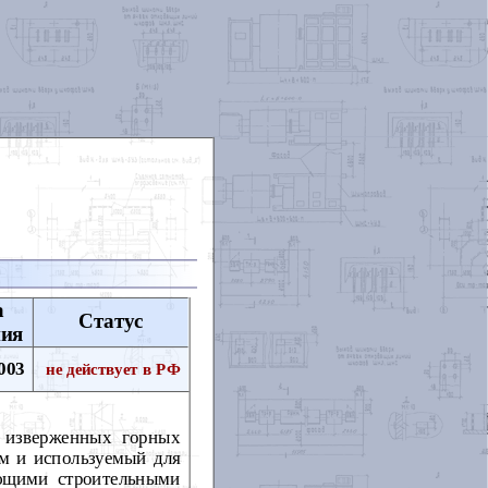
а
Статус
ния
003
не действует в РФ
з изверженных горных
ем и используемый для
ующими строительными