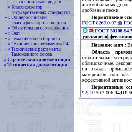
транспортных средств
автомобильных дорог 
Классификатор
дробленые пески
государственных стандартов
Нормативные ссы
Общероссийский
ГОСТ 8269.0-97
;
ГОС
классификатор стандартов
Обязательная сертификация
ГОСТ 30108-94
М
Окп
удельной эффективно
Тематические сборники
Технические регламенты РФ
Название англ.:
Bui
Технические регламенты
Область примен
Таможенного союза
строительные материал
Строительная документация
облицовочные, декорат
Техническая документация
на отходы промышлен
материалов или как 
эффективной активност
Нормативные сс
92
;ПР 50.2.006-94;ПР 5