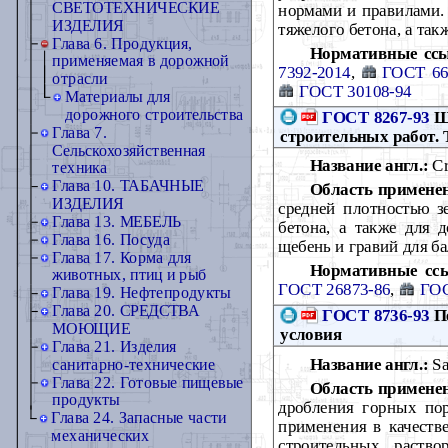
СВЕТОТЕХНИЧЕСКИЕ
нормами и правилами. 
ИЗДЕЛИЯ
тяжелого бетона, а та
Глава 6. Продукция,
Нормативные сс
применяемая в дорожной
7392-2014
,
ГОСТ 66
отрасли
ГОСТ 30108-94
Материалы для
дорожного строительства
ГОСТ 8267-93
Ще
Глава 7.
строительных работ. 
Сельскохозяйственная
Название англ.:
Cr
техника
Глава 10. ТАБАЧНЫЕ
Область примене
ИЗДЕЛИЯ
средней плотностью зе
Глава 13. МЕБЕЛЬ
бетона, а также для 
Глава 16. Посуда
щебень и гравий для б
Глава 17. Корма для
Нормативные сс
животных, птиц и рыб
ГОСТ 26873-86
,
ГОС
Глава 19. Нефтепродукты
Глава 20. СРЕДСТВА
ГОСТ 8736-93
Пе
МОЮЩИЕ
условия
Глава 21. Изделия
Название англ.:
Sa
санитарно-технические
Глава 22. Готовые пищевые
Область примене
продукты
дробления горных пор
Глава 24. Запасные части
применения в качестве
механических
строительных раств