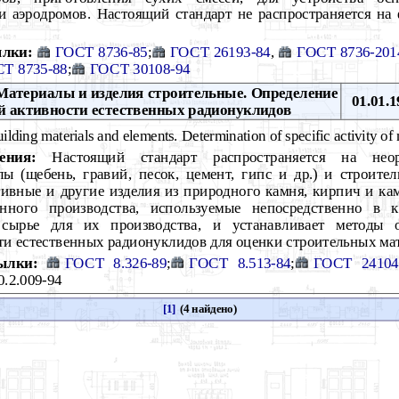
и аэродромов. Настоящий стандарт не распространяется н
лки:
ГОСТ 8736-85
;
ГОСТ 26193-84
,
ГОСТ 8736-201
Т 8735-88
;
ГОСТ 30108-94
атериалы и изделия строительные. Определение
01.01.1
й активности естественных радионуклидов
lding materials and elements. Determination of specific activity of 
ения:
Настоящий стандарт распространяется на неор
ы (щебень, гравий, песок, цемент, гипс и др.) и строите
ивные и другие изделия из природного камня, кирпич и кам
ного производства, используемые непосредственно в ка
сырье для их производства, и устанавливает методы о
и естественных радионуклидов для оценки строительных ма
ылки:
ГОСТ 8.326-89
;
ГОСТ 8.513-84
;
ГОСТ 24104
0.2.009-94
[1]
(4 найдено)