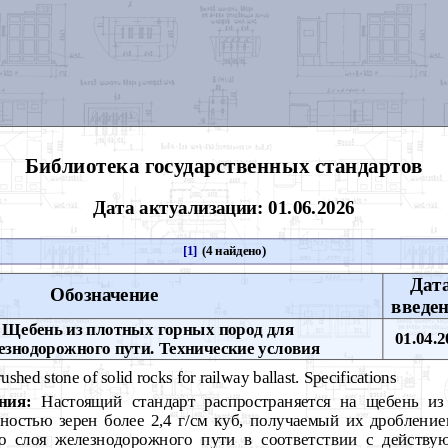
Библиотека государственных стандартов
Дата актуализации: 01.06.2026
[1]
(4 найдено)
Дат
Обозначение
введе
Щебень из плотных горных пород для
01.04.2
езнодорожного пути. Технические условия
shed stone of solid rocks for railway ballast. Specifications
ния:
Настоящий стандарт распространяется на щебень и
ностью зерен более 2,4 г/см куб, получаемый их дроблени
го слоя железнодорожного пути в соответствии с действ