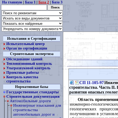
На главную
|
База 1
|
База 2
|
База 3
Испытания и Сертификация
Испытательный центр
Орган по сертификации
Строительная экспертиза
Обследование зданий
Тепловизионный контроль
Ультразвуковой контроль
Проектные работы
Контроль качества
строительства
СП 11-105-97
Инжене
Нормативные базы
строительства. Часть II.
развития опасных геолог
Государственные стандарты
Строительная документация
Область применения
Автомобильные дороги
инженерно-геологическ
Инженерные изыскания для
геологических процесс
строительства
получившими в установле
автомобильных дорог и