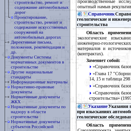
производственные иссле
строительство, ремонт и
опытный намыв рекультив
содержание автомобильных
дорог
Справочник
Справо
Проектирование,
геологические и инженер
строительство, ремонт и
строительства
содержание искусственных
сооружений на
Область применени
автомобильных дорогах
экологические изыскан
Директивные письма,
инженерно-геологически
положения, рекомендации и
материалов и источнико
др.
(контрактах).
Документы Системы
Заменяет собой:
нормативных документов в
«Справочник базов
строительстве
Другие национальные
«Глава 17 "Сборни
стандарты
14, 15 и таблица 298 
Информационные материалы
«Справочник базов
Нормативно-правовые
документы
«Справочник базов
Нормативные документы
строительства» (1997
ЖКХ
Указание
Указания 
Нормативные документы по
при изысканиях автомоби
надзору в области
геологические обследов
строительства
Нормативные документы
Область применени
субъектов Российской
Союздорпроекта, заняты