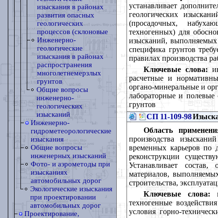
устанавливает дополните
изыскания в районах
геологических изыскан
развития опасных
(просадочных, набуха
геологических
техногенных) для обосно
процессов (склоновые
Инженерно-
изысканий, выполняемых в
геологические
специфика грунтов треб
изыскания в районах
правилах производства раб
распространения
Ключевые слова:
ин
многолетнемерзлых
расчетные и нормативны
грунтов
органо-минеральные и ор
Общие вопросы
лабораторные и полевые 
инженерно-
грунтов
геологических
изысканий
СП 11-109-98
Изыска
Инженерно-
Область применени
гидрометеорологические
производства изыскани
изыскания
временных карьеров по д
Общие вопросы
инженерных изысканий
реконструкции существу
Фото- и аэрометоды при
Устанавливает состав,
изысканиях
материалов, выполняемых
автомобильных дорог
строительства, эксплуата
Экологические изыскания
Ключевые слова:
и
при проектировании
техногенные воздействия
автомобильных дорог
условия горно-техничес
Проектирование,