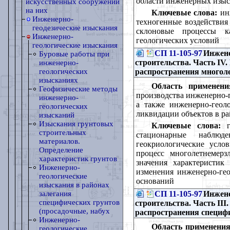
области инженерных изыс
искусственных сооружений
на них
Ключевые слова:
инж
Инженерно-
техногенные воздействия
геодезические изыскания
склоновые процессы к
Инженерно-
геологических условий
геологические изыскания
СП 11-105-97
Инжене
Буровые работы при
строительства. Часть IV
инженерно-
распространения многол
геологических
изысканиях
Область применени
Геофизические методы
производства инженерно-г
инженерно-
а также инженерно-геол
геологических
ликвидации объектов в ра
изысканий
Изыскания грунтовых
Ключевые слова:
ге
строительных
стационарные наблюде
материалов.
геокриологические усло
Определение
процесс многолетнемерз
характеристик грунтов
значения характеристик
Инженерно-
изменения инженерно-гео
геологические
оснований
изыскания в районах
СП 11-105-97
Инжене
залегания
специфических грунтов
строительства. Часть III
(просадочные, набух
распространения специф
Инженерно-
Область применения
геологические