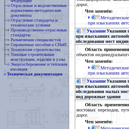
Федерации
дорог.
Отраслевые и ведомственные
нормативно-методические
Чем заменён:
документы
Методические
Отраслевые стандарты и
при изысканиях авт
технические условия
Производственно-отраслевые
Указание
Указания 
стандарты
при изысканиях автомоби
Разъяснения специалистов
обследования мест инди
Справочные пособия к СНиП
Область применения
Технология строительства
объектов индивидуальног
Типовые строительные
конструкции, изделия и узлы
Чем заменён:
Энергосбережение и тепловая
Методические
изоляция
при изысканиях авт
Техническая документация
Указание
Указания 
при изысканиях автомоби
обследования малых мос
под дорожные здания
Область применения
мостовых переходов, пу
дорог.
Чем заменён:
Методические