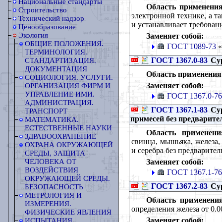
Национальные стандарты
Область применения
Строительство
электронной технике, а та
Технический надзор
и устанавливает требовани
Ценообразование
Экология
Заменяет собой:
ОБЩИЕ ПОЛОЖЕНИЯ.
ГОСТ 1089-73
«
ТЕРМИНОЛОГИЯ.
ГОСТ 1367.0-83
Сур
СТАНДАРТИЗАЦИЯ.
ДОКУМЕНТАЦИЯ
Область применения
СОЦИОЛОГИЯ. УСЛУГИ.
Заменяет собой:
ОРГАНИЗАЦИЯ ФИРМ И
УПРАВЛЕНИЕ ИМИ.
ГОСТ 1367.0-76
АДМИНИСТРАЦИЯ.
ГОСТ 1367.1-83
Сур
ТРАНСПОРТ
примесей без предварите
МАТЕМАТИКА.
ЕСТЕСТВЕННЫЕ НАУКИ
Область применени
ЗДРАВООХРАНЕНИЕ
свинца, мышьяка, железа, 
ОХРАНА ОКРУЖАЮЩЕЙ
и серебра без предварител
СРЕДЫ, ЗАЩИТА
Заменяет собой:
ЧЕЛОВЕКА ОТ
ВОЗДЕЙСТВИЯ
ГОСТ 1367.1-76
ОКРУЖАЮЩЕЙ СРЕДЫ.
ГОСТ 1367.2-83
Сур
БЕЗОПАСНОСТЬ
МЕТРОЛОГИЯ И
Область применения
ИЗМЕРЕНИЯ.
определения железа от 0.0
ФИЗИЧЕСКИЕ ЯВЛЕНИЯ
Заменяет собой:
ИСПЫТАНИЯ