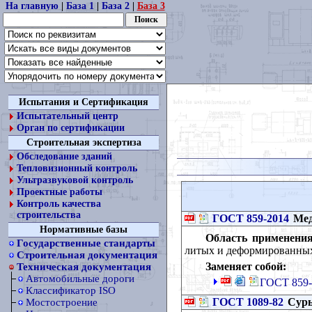
На главную
|
База 1
|
База 2
|
База 3
Испытания и Сертификация
Испытательный центр
Орган по сертификации
Строительная экспертиза
Обследование зданий
Тепловизионный контроль
Ультразвуковой контроль
Проектные работы
Контроль качества
строительства
ГОСТ 859-2014
Мед
Нормативные базы
Область применения
Государственные стандарты
литых и деформированных
Строительная документация
Заменяет собой:
Техническая документация
Автомобильные дороги
ГОСТ 859-
Классификатор ISO
ГОСТ 1089-82
Сурь
Мостостроение