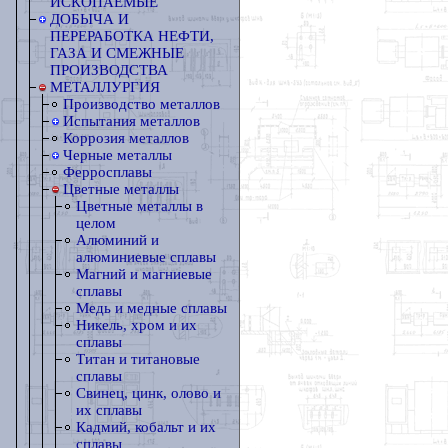
ИСКОПАЕМЫЕ
ДОБЫЧА И
ПЕРЕРАБОТКА НЕФТИ,
ГАЗА И СМЕЖНЫЕ
ПРОИЗВОДСТВА
МЕТАЛЛУРГИЯ
Производство металлов
Испытания металлов
Коррозия металлов
Черные металлы
Ферросплавы
Цветные металлы
Цветные металлы в
целом
Алюминий и
алюминиевые сплавы
Магний и магниевые
сплавы
Медь и медные сплавы
Никель, хром и их
сплавы
Титан и титановые
сплавы
Свинец, цинк, олово и
их сплавы
Кадмий, кобальт и их
сплавы