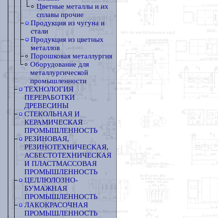
Цветные металлы и их
сплавы прочие
Продукция из чугуна и
стали
Продукция из цветных
металлов
Порошковая металлургия
Оборудование для
металлургической
промышленности
ТЕХНОЛОГИЯ
ПЕРЕРАБОТКИ
ДРЕВЕСИНЫ
СТЕКОЛЬНАЯ И
КЕРАМИЧЕСКАЯ
ПРОМЫШЛЕННОСТЬ
РЕЗИНОВАЯ,
РЕЗИНОТЕХНИЧЕСКАЯ,
АСБЕСТОТЕХНИЧЕСКАЯ
И ПЛАСТМАССОВАЯ
ПРОМЫШЛЕННОСТЬ
ЦЕЛЛЮЛОЗНО-
БУМАЖНАЯ
ПРОМЫШЛЕННОСТЬ
ЛАКОКРАСОЧНАЯ
ПРОМЫШЛЕННОСТЬ