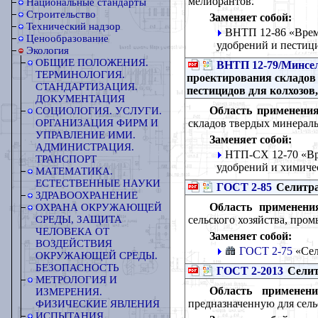
мелиорантов.
Национальные стандарты
Строительство
Заменяет собой:
Технический надзор
ВНТП 12-86 «Врем
Ценообразование
удобрений и пестици
Экология
ОБЩИЕ ПОЛОЖЕНИЯ.
ВНТП 12-79/Минсе
ТЕРМИНОЛОГИЯ.
проектирования складов
СТАНДАРТИЗАЦИЯ.
пестицидов для колхозов
ДОКУМЕНТАЦИЯ
Область применения
СОЦИОЛОГИЯ. УСЛУГИ.
складов твердых минераль
ОРГАНИЗАЦИЯ ФИРМ И
УПРАВЛЕНИЕ ИМИ.
Заменяет собой:
АДМИНИСТРАЦИЯ.
НТП-СХ 12-70 «Вр
ТРАНСПОРТ
удобрений и химиче
МАТЕМАТИКА.
ЕСТЕСТВЕННЫЕ НАУКИ
ГОСТ 2-85
Селитра
ЗДРАВООХРАНЕНИЕ
Область применени
ОХРАНА ОКРУЖАЮЩЕЙ
сельского хозяйства, про
СРЕДЫ, ЗАЩИТА
ЧЕЛОВЕКА ОТ
Заменяет собой:
ВОЗДЕЙСТВИЯ
ГОСТ 2-75
«Сел
ОКРУЖАЮЩЕЙ СРЕДЫ.
БЕЗОПАСНОСТЬ
ГОСТ 2-2013
Селит
МЕТРОЛОГИЯ И
Область применени
ИЗМЕРЕНИЯ.
предназначенную для сель
ФИЗИЧЕСКИЕ ЯВЛЕНИЯ
ИСПЫТАНИЯ