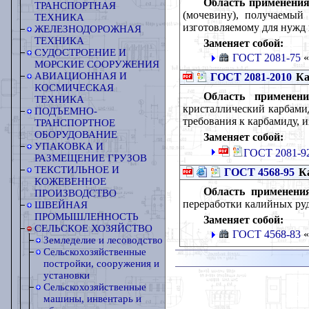
Область применения
ТРАНСПОРТНАЯ
(мочевину), получаемый 
ТЕХНИКА
изготовляемому для нужд 
ЖЕЛЕЗНОДОРОЖНАЯ
ТЕХНИКА
Заменяет собой:
СУДОСТРОЕНИЕ И
ГОСТ 2081-75
«
МОРСКИЕ СООРУЖЕНИЯ
АВИАЦИОННАЯ И
ГОСТ 2081-2010
Ка
КОСМИЧЕСКАЯ
Область применени
ТЕХНИКА
кристаллический карбамид
ПОДЪЕМНО-
требования к карбамиду, 
ТРАНСПОРТНОЕ
ОБОРУДОВАНИЕ
Заменяет собой:
УПАКОВКА И
ГОСТ 2081-92
РАЗМЕЩЕНИЕ ГРУЗОВ
ТЕКСТИЛЬНОЕ И
ГОСТ 4568-95
Ка
КОЖЕВЕННОЕ
Область применени
ПРОИЗВОДСТВО
переработки калийных ру
ШВЕЙНАЯ
ПРОМЫШЛЕННОСТЬ
Заменяет собой:
СЕЛЬСКОЕ ХОЗЯЙСТВО
ГОСТ 4568-83
«
Земледелие и лесоводство
Сельскохозяйственные
постройки, сооружения и
установки
Сельскохозяйственные
машины, инвентарь и