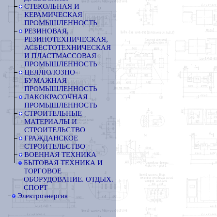
СТЕКОЛЬНАЯ И
КЕРАМИЧЕСКАЯ
ПРОМЫШЛЕННОСТЬ
РЕЗИНОВАЯ,
РЕЗИНОТЕХНИЧЕСКАЯ,
АСБЕСТОТЕХНИЧЕСКАЯ
И ПЛАСТМАССОВАЯ
ПРОМЫШЛЕННОСТЬ
ЦЕЛЛЮЛОЗНО-
БУМАЖНАЯ
ПРОМЫШЛЕННОСТЬ
ЛАКОКРАСОЧНАЯ
ПРОМЫШЛЕННОСТЬ
СТРОИТЕЛЬНЫЕ
МАТЕРИАЛЫ И
СТРОИТЕЛЬСТВО
ГРАЖДАНСКОЕ
СТРОИТЕЛЬСТВО
ВОЕННАЯ ТЕХНИКА
БЫТОВАЯ ТЕХНИКА И
ТОРГОВОЕ
ОБОРУДОВАНИЕ. ОТДЫХ.
СПОРТ
Электроэнергия