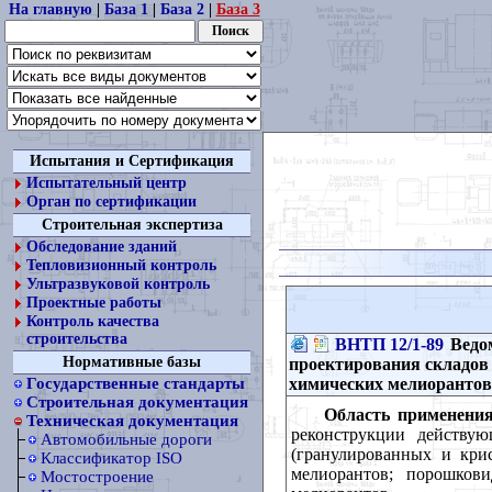
На главную
|
База 1
|
База 2
|
База 3
Испытания и Сертификация
Испытательный центр
Орган по сертификации
Строительная экспертиза
Обследование зданий
Тепловизионный контроль
Ультразвуковой контроль
Проектные работы
Контроль качества
строительства
ВНТП 12/1-89
Ведо
Нормативные базы
проектирования складов
химических мелиорантов
Государственные стандарты
Строительная документация
Область применения
Техническая документация
реконструкции действу
Автомобильные дороги
(гранулированных и кри
Классификатор ISO
мелиорантов; порошков
Мостостроение