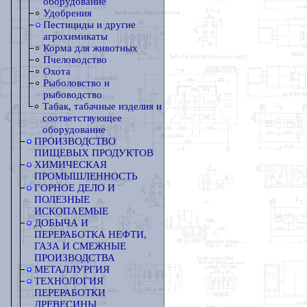
оборудование
Удобрения
Пестициды и другие
агрохимикаты
Корма для животных
Пчеловодство
Охота
Рыболовство и
рыбоводство
Табак, табачные изделия и
соответствующее
оборудование
ПРОИЗВОДСТВО
ПИЩЕВЫХ ПРОДУКТОВ
ХИМИЧЕСКАЯ
ПРОМЫШЛЕННОСТЬ
ГОРНОЕ ДЕЛО И
ПОЛЕЗНЫЕ
ИСКОПАЕМЫЕ
ДОБЫЧА И
ПЕРЕРАБОТКА НЕФТИ,
ГАЗА И СМЕЖНЫЕ
ПРОИЗВОДСТВА
МЕТАЛЛУРГИЯ
ТЕХНОЛОГИЯ
ПЕРЕРАБОТКИ
ДРЕВЕСИНЫ