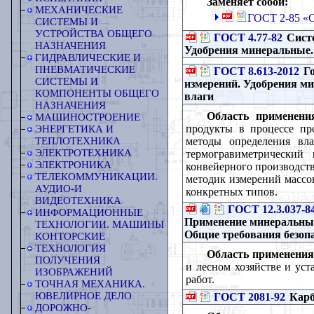
Заменяет собой:
МЕХАНИЧЕСКИЕ
ГОСТ 2-85 «С
СИСТЕМЫ И
УСТРОЙСТВА ОБЩЕГО
ГОСТ 4.77-82
Систе
НАЗНАЧЕНИЯ
Удобрения минеральные.
ГИДРАВЛИЧЕСКИЕ И
ПНЕВМАТИЧЕСКИЕ
ГОСТ 8.613-2012
Го
СИСТЕМЫ И
измерений. Удобрения м
КОМПОНЕНТЫ ОБЩЕГО
влаги
НАЗНАЧЕНИЯ
Область применени
МАШИНОСТРОЕНИЕ
продукты в процессе пр
ЭНЕРГЕТИКА И
методы определения вл
ТЕПЛОТЕХНИКА
ЭЛЕКТРОТЕХНИКА
термогравиметрический
ЭЛЕКТРОНИКА
конвейерного производств
ТЕЛЕКОММУНИКАЦИИ.
методик измерений массо
АУДИО-И
конкретных типов.
ВИДЕОТЕХНИКА
ГОСТ 12.3.037-8
ИНФОРМАЦИОННЫЕ
Применение минеральных 
ТЕХНОЛОГИИ. МАШИНЫ
Общие требования безоп
КОНТОРСКИЕ
ТЕХНОЛОГИЯ
Область применения
ПОЛУЧЕНИЯ
и лесном хозяйстве и ус
ИЗОБРАЖЕНИЙ
работ.
ТОЧНАЯ МЕХАНИКА.
ЮВЕЛИРНОЕ ДЕЛО
ГОСТ 2081-92
Карб
ДОРОЖНО-