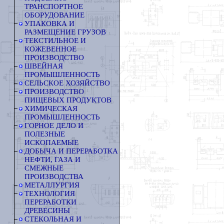
ТРАНСПОРТНОЕ
ОБОРУДОВАНИЕ
УПАКОВКА И
РАЗМЕЩЕНИЕ ГРУЗОВ
ТЕКСТИЛЬНОЕ И
КОЖЕВЕННОЕ
ПРОИЗВОДСТВО
ШВЕЙНАЯ
ПРОМЫШЛЕННОСТЬ
СЕЛЬСКОЕ ХОЗЯЙСТВО
ПРОИЗВОДСТВО
ПИЩЕВЫХ ПРОДУКТОВ
ХИМИЧЕСКАЯ
ПРОМЫШЛЕННОСТЬ
ГОРНОЕ ДЕЛО И
ПОЛЕЗНЫЕ
ИСКОПАЕМЫЕ
ДОБЫЧА И ПЕРЕРАБОТКА
НЕФТИ, ГАЗА И
СМЕЖНЫЕ
ПРОИЗВОДСТВА
МЕТАЛЛУРГИЯ
ТЕХНОЛОГИЯ
ПЕРЕРАБОТКИ
ДРЕВЕСИНЫ
СТЕКОЛЬНАЯ И