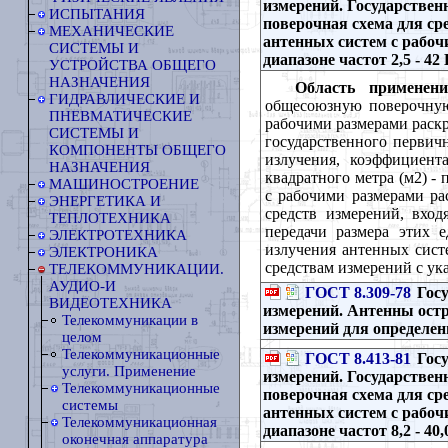
измерений. Государстве
ИСПЫТАНИЯ
поверочная схема для ср
МЕХАНИЧЕСКИЕ
антенных систем с рабочи
СИСТЕМЫ И
диапазоне частот 2,5 - 42
УСТРОЙСТВА ОБЩЕГО
НАЗНАЧЕНИЯ
Область применени
ГИДРАВЛИЧЕСКИЕ И
общесоюзную поверочную 
ПНЕВМАТИЧЕСКИЕ
рабочими размерами раскры
СИСТЕМЫ И
государственного первич
КОМПОНЕНТЫ ОБЩЕГО
излучения, коэффициент
НАЗНАЧЕНИЯ
квадратного метра (м2) -
МАШИНОСТРОЕНИЕ
с рабочими размерами рас
ЭНЕРГЕТИКА И
средств измерений, вход
ТЕПЛОТЕХНИКА
передачи размера этих 
ЭЛЕКТРОТЕХНИКА
излучения антенных сист
ЭЛЕКТРОНИКА
средствам измерений с ук
ТЕЛЕКОММУНИКАЦИИ.
АУДИО-И
ГОСТ 8.309-78
Госу
ВИДЕОТЕХНИКА
измерений. Антенны ост
Телекоммуникации в
измерений для определен
целом
Телекоммуникационные
ГОСТ 8.413-81
Госу
услуги. Применение
измерений. Государствен
Телекоммуникационные
поверочная схема для ср
системы
антенных систем с рабоч
Телекоммуникационная
диапазоне частот 8,2 - 40
оконечная аппаратура