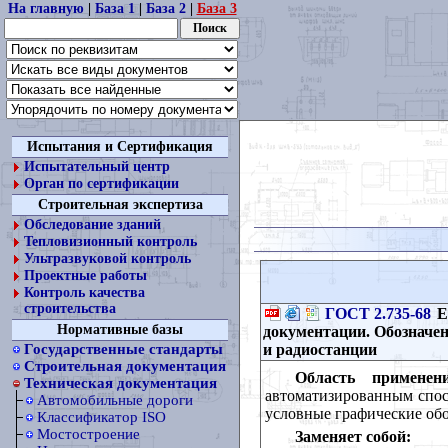
На главную
|
База 1
|
База 2
|
База 3
Испытания и Сертификация
Испытательный центр
Орган по сертификации
Строительная экспертиза
Обследование зданий
Тепловизионный контроль
Ультразвуковой контроль
Проектные работы
Контроль качества
строительства
ГОСТ 2.735-68
Е
Нормативные базы
документации. Обозначе
и радиостанции
Государственные стандарты
Строительная документация
Область применени
Техническая документация
автоматизированным спос
Автомобильные дороги
условные графические обо
Классификатор ISO
Мостостроение
Заменяет собой: