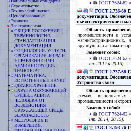
Национальные стандарты
ГОСТ 7624-62
«
Строительство
ГОСТ 2.736-68
Е
Технический надзор
Ценообразование
документации. Обозначе
Экология
пьезоэлектрические и м
Электроэнергия
Область применения
ОБЩИЕ ПОЛОЖЕНИЯ.
промышленности и устан
ТЕРМИНОЛОГИЯ.
магнитострикционных, 
СТАНДАРТИЗАЦИЯ.
вручную или автоматизир
ДОКУМЕНТАЦИЯ
СОЦИОЛОГИЯ. УСЛУГИ.
Заменяет собой:
ОРГАНИЗАЦИЯ ФИРМ И
ГОСТ 7624-62
«
УПРАВЛЕНИЕ ИМИ.
пп. 20.14 и 20.15)
АДМИНИСТРАЦИЯ.
ТРАНСПОРТ
ГОСТ 2.737-68
Е
МАТЕМАТИКА.
документации. Обозначен
ЕСТЕСТВЕННЫЕ НАУКИ
Устройства связи
ЗДРАВООХРАНЕНИЕ
Область применения
ОХРАНА ОКРУЖАЮЩЕЙ
СРЕДЫ, ЗАЩИТА
схемах, выполняемых 
ЧЕЛОВЕКА ОТ
промышленности и строит
ВОЗДЕЙСТВИЯ
Заменяет собой:
ОКРУЖАЮЩЕЙ СРЕДЫ.
ГОСТ 7624-62
«
БЕЗОПАСНОСТЬ
(пп. 20.14; 20.15))
МЕТРОЛОГИЯ И
ИЗМЕРЕНИЯ.
ГОСТ 8.193-76
Г
ФИЗИЧЕСКИЕ ЯВЛЕНИЯ