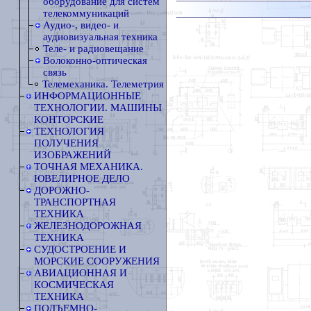
оборудование для систем
телекоммуникаций
Аудио-, видео- и
аудиовизуальная техника
Теле- и радиовещание
Волоконно-оптическая
связь
Телемеханика. Телеметрия
ИНФОРМАЦИОННЫЕ
ТЕХНОЛОГИИ. МАШИНЫ
КОНТОРСКИЕ
ТЕХНОЛОГИЯ
ПОЛУЧЕНИЯ
ИЗОБРАЖЕНИЙ
ТОЧНАЯ МЕХАНИКА.
ЮВЕЛИРНОЕ ДЕЛО
ДОРОЖНО-
ТРАНСПОРТНАЯ
ТЕХНИКА
ЖЕЛЕЗНОДОРОЖНАЯ
ТЕХНИКА
СУДОСТРОЕНИЕ И
МОРСКИЕ СООРУЖЕНИЯ
АВИАЦИОННАЯ И
КОСМИЧЕСКАЯ
ТЕХНИКА
ПОДЪЕМНО-