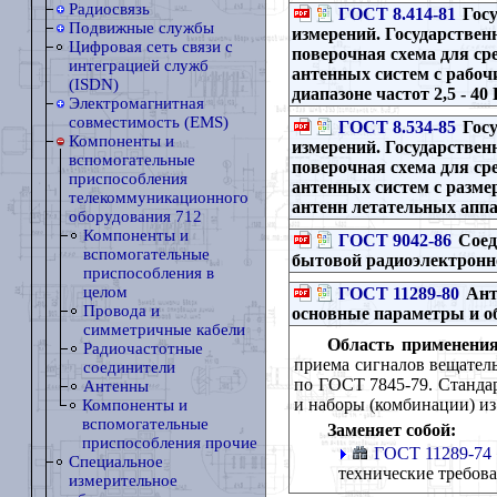
Радиосвязь
ГОСТ 8.414-81
Госу
Подвижные службы
измерений. Государствен
Цифровая сеть связи с
поверочная схема для ср
интеграцией служб
антенных систем с рабочи
(ISDN)
диапазоне частот 2,5 - 40
Электромагнитная
совместимость (EMS)
ГОСТ 8.534-85
Госу
Компоненты и
измерений. Государствен
вспомогательные
поверочная схема для ср
приспособления
антенных систем с разме
телекоммуникационного
антенн летательных аппар
оборудования 712
Компоненты и
ГОСТ 9042-86
Соед
вспомогательные
бытовой радиоэлектронн
приспособления в
целом
ГОСТ 11289-80
Ант
Провода и
основные параметры и о
симметричные кабели
Область применения
Радиочастотные
приема сигналов вещатель
соединители
по ГОСТ 7845-79. Стандар
Антенны
и наборы (комбинации) из
Компоненты и
вспомогательные
Заменяет собой:
приспособления прочие
ГОСТ 11289-74
Специальное
технические требов
измерительное