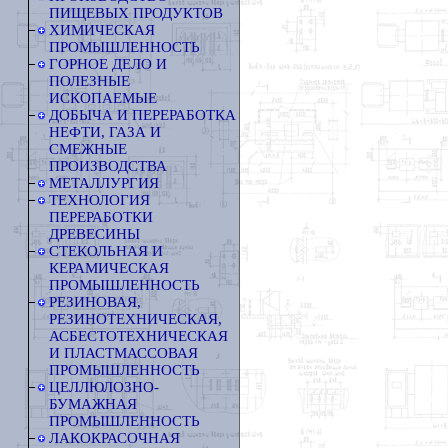
ПИЩЕВЫХ ПРОДУКТОВ
ХИМИЧЕСКАЯ
ПРОМЫШЛЕННОСТЬ
ГОРНОЕ ДЕЛО И
ПОЛЕЗНЫЕ
ИСКОПАЕМЫЕ
ДОБЫЧА И ПЕРЕРАБОТКА
НЕФТИ, ГАЗА И
СМЕЖНЫЕ
ПРОИЗВОДСТВА
МЕТАЛЛУРГИЯ
ТЕХНОЛОГИЯ
ПЕРЕРАБОТКИ
ДРЕВЕСИНЫ
СТЕКОЛЬНАЯ И
КЕРАМИЧЕСКАЯ
ПРОМЫШЛЕННОСТЬ
РЕЗИНОВАЯ,
РЕЗИНОТЕХНИЧЕСКАЯ,
АСБЕСТОТЕХНИЧЕСКАЯ
И ПЛАСТМАССОВАЯ
ПРОМЫШЛЕННОСТЬ
ЦЕЛЛЮЛОЗНО-
БУМАЖНАЯ
ПРОМЫШЛЕННОСТЬ
ЛАКОКРАСОЧНАЯ