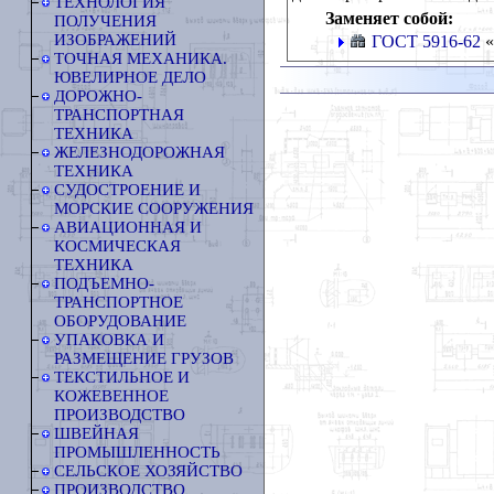
ТЕХНОЛОГИЯ
Заменяет собой:
ПОЛУЧЕНИЯ
ИЗОБРАЖЕНИЙ
ГОСТ 5916-62
«
ТОЧНАЯ МЕХАНИКА.
ЮВЕЛИРНОЕ ДЕЛО
ДОРОЖНО-
ТРАНСПОРТНАЯ
ТЕХНИКА
ЖЕЛЕЗНОДОРОЖНАЯ
ТЕХНИКА
СУДОСТРОЕНИЕ И
МОРСКИЕ СООРУЖЕНИЯ
АВИАЦИОННАЯ И
КОСМИЧЕСКАЯ
ТЕХНИКА
ПОДЪЕМНО-
ТРАНСПОРТНОЕ
ОБОРУДОВАНИЕ
УПАКОВКА И
РАЗМЕЩЕНИЕ ГРУЗОВ
ТЕКСТИЛЬНОЕ И
КОЖЕВЕННОЕ
ПРОИЗВОДСТВО
ШВЕЙНАЯ
ПРОМЫШЛЕННОСТЬ
СЕЛЬСКОЕ ХОЗЯЙСТВО
ПРОИЗВОДСТВО