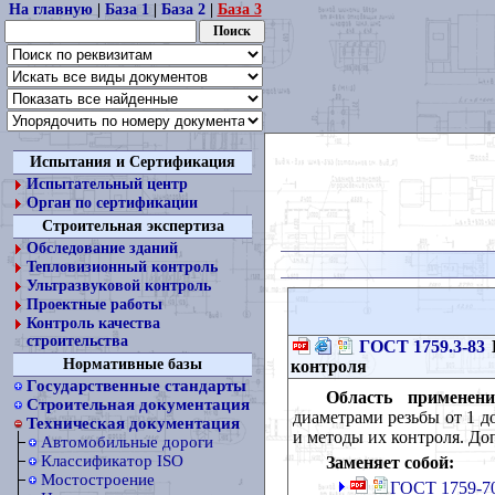
На главную
|
База 1
|
База 2
|
База 3
Испытания и Сертификация
Испытательный центр
Орган по сертификации
Строительная экспертиза
Обследование зданий
Тепловизионный контроль
Ультразвуковой контроль
Проектные работы
Контроль качества
строительства
ГОСТ 1759.3-83
Нормативные базы
контроля
Государственные стандарты
Область применени
Строительная документация
диаметрами резьбы от 1 д
Техническая документация
и методы их контроля. До
Автомобильные дороги
Классификатор ISO
Заменяет собой:
Мостостроение
ГОСТ 1759-70