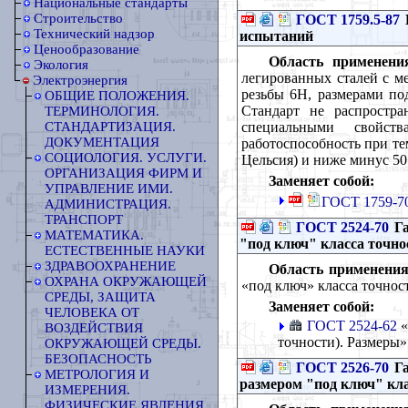
Национальные стандарты
Строительство
ГОСТ 1759.5-87
Технический надзор
испытаний
Ценообразование
Область применени
Экология
легированных сталей с м
Электроэнергия
резьбы 6Н, размерами по
ОБЩИЕ ПОЛОЖЕНИЯ.
Стандарт не распростра
ТЕРМИНОЛОГИЯ.
специальными свойств
СТАНДАРТИЗАЦИЯ.
ДОКУМЕНТАЦИЯ
работоспособность при те
СОЦИОЛОГИЯ. УСЛУГИ.
Цельсия) и ниже минус 50 
ОРГАНИЗАЦИЯ ФИРМ И
Заменяет собой:
УПРАВЛЕНИЕ ИМИ.
ГОСТ 1759-70
АДМИНИСТРАЦИЯ.
ТРАНСПОРТ
ГОСТ 2524-70
Га
МАТЕМАТИКА.
"под ключ" класса точно
ЕСТЕСТВЕННЫЕ НАУКИ
ЗДРАВООХРАНЕНИЕ
Область применения
ОХРАНА ОКРУЖАЮЩЕЙ
«под ключ» класса точност
СРЕДЫ, ЗАЩИТА
Заменяет собой:
ЧЕЛОВЕКА ОТ
ГОСТ 2524-62
«
ВОЗДЕЙСТВИЯ
точности). Размеры»
ОКРУЖАЮЩЕЙ СРЕДЫ.
БЕЗОПАСНОСТЬ
ГОСТ 2526-70
Га
МЕТРОЛОГИЯ И
размером "под ключ" кла
ИЗМЕРЕНИЯ.
ФИЗИЧЕСКИЕ ЯВЛЕНИЯ