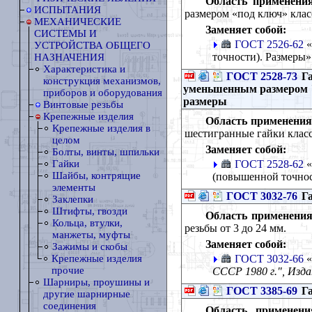
Область применения
ИСПЫТАНИЯ
размером «под ключ» класс
МЕХАНИЧЕСКИЕ
Заменяет собой:
СИСТЕМЫ И
ГОСТ 2526-62
«
УСТРОЙСТВА ОБЩЕГО
точности). Размеры»
НАЗНАЧЕНИЯ
Характеристика и
ГОСТ 2528-73
Га
конструкция механизмов,
уменьшенным размером "
приборов и оборудования
размеры
Винтовые резьбы
Крепежные изделия
Область применения
Крепежные изделия в
шестигранные гайки класс
целом
Заменяет собой:
Болты, винты, шпильки
ГОСТ 2528-62
«
Гайки
Шайбы, контрящие
(повышенной точнос
элементы
ГОСТ 3032-76
Га
Заклепки
Штифты, гвозди
Область применения
Кольца, втулки,
резьбы от 3 до 24 мм.
манжеты, муфты
Заменяет собой:
Зажимы и скобы
ГОСТ 3032-66
«
Крепежные изделия
прочие
СССР 1980 г.", Изд
Шарниры, проушины и
ГОСТ 3385-69
Га
другие шарнирные
соединения
Область применени