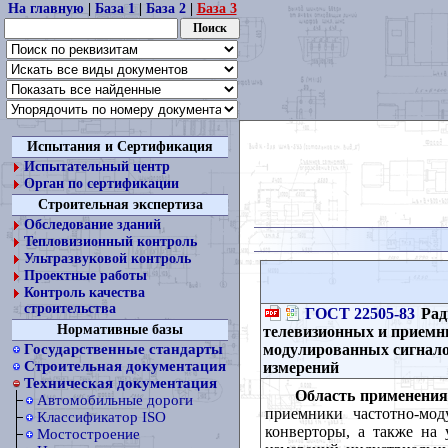
На главную
|
База 1
|
База 2
|
База 3
Испытания и Сертификация
Испытательный центр
Орган по сертификации
Строительная экспертиза
Обследование зданий
Тепловизионный контроль
Ультразвуковой контроль
Проектные работы
Контроль качества
строительства
ГОСТ 22505-83
Рад
Нормативные базы
телевизионных и приемн
модулированных сигнало
Государственные стандарты
Строительная документация
измерений
Техническая документация
Область применения
Автомобильные дороги
приемники частотно-мо
Классификатор ISO
конверторы, а также на
Мостостроение