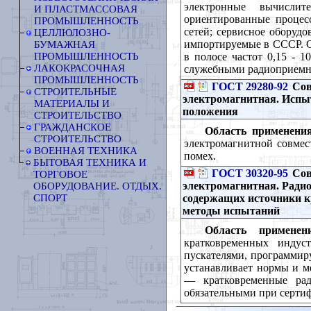
электронные вычисли
И ПЛАСТМАССОВАЯ
ориентированные процес
ПРОМЫШЛЕННОСТЬ
сетей; сервисное оборудо
ЦЕЛЛЮЛОЗНО-
импортируемые в СССР. С
БУМАЖНАЯ
в полосе частот 0,15 - 
ПРОМЫШЛЕННОСТЬ
ЛАКОКРАСОЧНАЯ
служебными радиоприемн
ПРОМЫШЛЕННОСТЬ
ГОСТ 29280-92
Сов
СТРОИТЕЛЬНЫЕ
электромагнитная. Испы
МАТЕРИАЛЫ И
положения
СТРОИТЕЛЬСТВО
ГРАЖДАНСКОЕ
Область применения
СТРОИТЕЛЬСТВО
электромагнитной совмес
ВОЕННАЯ ТЕХНИКА
помех.
БЫТОВАЯ ТЕХНИКА И
ГОСТ 30320-95
Сов
ТОРГОВОЕ
электромагнитная. Радио
ОБОРУДОВАНИЕ. ОТДЫХ.
содержащих источники 
СПОРТ
методы испытаний
Область применени
кратковременных индуст
пускателями, программиру
устанавливает нормы и м
— кратковременные рад
обязательными при серти