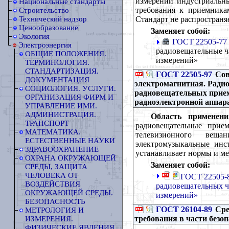
измерений индустриальны
Национальные стандарты
требования к приемникам
Строительство
Стандарт не распространя
Технический надзор
Ценообразование
Заменяет собой:
Экология
ГОСТ 22505-77
Электроэнергия
радиовещательные ч
ОБЩИЕ ПОЛОЖЕНИЯ.
измерений»
ТЕРМИНОЛОГИЯ.
СТАНДАРТИЗАЦИЯ.
ГОСТ 22505-97
Сов
ДОКУМЕНТАЦИЯ
электромагнитная. Ради
СОЦИОЛОГИЯ. УСЛУГИ.
радиовещательных прием
ОРГАНИЗАЦИЯ ФИРМ И
радиоэлектронной аппар
УПРАВЛЕНИЕ ИМИ.
АДМИНИСТРАЦИЯ.
Область применени
ТРАНСПОРТ
радиовещательные прие
МАТЕМАТИКА.
телевизионного веща
ЕСТЕСТВЕННЫЕ НАУКИ
электромузыкальные инс
ЗДРАВООХРАНЕНИЕ
устанавливает нормы и ме
ОХРАНА ОКРУЖАЮЩЕЙ
Заменяет собой:
СРЕДЫ, ЗАЩИТА
ЧЕЛОВЕКА ОТ
ГОСТ 22505-8
ВОЗДЕЙСТВИЯ
радиовещательных ч
ОКРУЖАЮЩЕЙ СРЕДЫ.
измерений»
БЕЗОПАСНОСТЬ
ГОСТ 26104-89
Сре
МЕТРОЛОГИЯ И
требования в части безо
ИЗМЕРЕНИЯ.
ФИЗИЧЕСКИЕ ЯВЛЕНИЯ