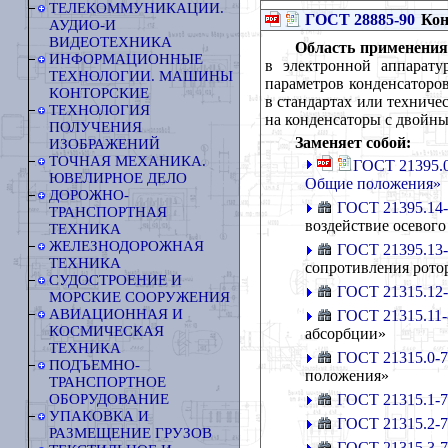
ТЕЛЕКОММУНИКАЦИИ.
ГОСТ 28885-90
Кон
АУДИО-И
ВИДЕОТЕХНИКА
Область применения
ИНФОРМАЦИОННЫЕ
в электронной аппарату
ТЕХНОЛОГИИ. МАШИНЫ
параметров конденсаторов
КОНТОРСКИЕ
в стандартах или техниче
ТЕХНОЛОГИЯ
на конденсаторы с двойны
ПОЛУЧЕНИЯ
Заменяет собой:
ИЗОБРАЖЕНИЙ
ТОЧНАЯ МЕХАНИКА.
ГОСТ 21395.0
ЮВЕЛИРНОЕ ДЕЛО
Общие положения»
ДОРОЖНО-
ГОСТ 21395.14
ТРАНСПОРТНАЯ
воздействие осевого
ТЕХНИКА
ЖЕЛЕЗНОДОРОЖНАЯ
ГОСТ 21395.13
ТЕХНИКА
сопротивления рото
СУДОСТРОЕНИЕ И
ГОСТ 21315.12
МОРСКИЕ СООРУЖЕНИЯ
АВИАЦИОННАЯ И
ГОСТ 21315.11-
КОСМИЧЕСКАЯ
абсорбции»
ТЕХНИКА
ГОСТ 21315.0-
ПОДЪЕМНО-
положения»
ТРАНСПОРТНОЕ
ГОСТ 21315.1-
ОБОРУДОВАНИЕ
УПАКОВКА И
ГОСТ 21315.2-
РАЗМЕЩЕНИЕ ГРУЗОВ
ГОСТ 21315.3-