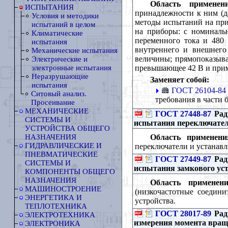
Область применени
ИСПЫТАНИЯ
принадлежности к ним (да
Условия и методики
методы испытаний на приб
испытаний в целом
на приборы: с номиналь
Климатические
переменного тока и 480
испытания
внутреннего и внешнего
Механические испытания
величины; прямопоказыв
Электрические и
превышающее 42 В и прим
электронные испытания
Неразрушающие
Заменяет собой:
испытания
ГОСТ 26104-84
Ситовый анализ.
требования в части
Просеивание
МЕХАНИЧЕСКИЕ
ГОСТ 27448-87
Рад
СИСТЕМЫ И
испытания переключател
УСТРОЙСТВА ОБЩЕГО
Область применени
НАЗНАЧЕНИЯ
ГИДРАВЛИЧЕСКИЕ И
переключатели и устанавл
ПНЕВМАТИЧЕСКИЕ
ГОСТ 27449-87
Рад
СИСТЕМЫ И
испытания замкового ус
КОМПОНЕНТЫ ОБЩЕГО
НАЗНАЧЕНИЯ
Область применени
МАШИНОСТРОЕНИЕ
(низкочастотные соедини
ЭНЕРГЕТИКА И
устройства.
ТЕПЛОТЕХНИКА
ГОСТ 28017-89
Рад
ЭЛЕКТРОТЕХНИКА
измерения момента вращ
ЭЛЕКТРОНИКА