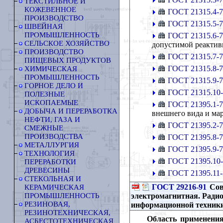
ТЕКСТИЛЬНОЕ И
КОЖЕВЕННОЕ
ГОСТ 21315.4-
ПРОИЗВОДСТВО
ГОСТ 21315.5-
ШВЕЙНАЯ
ПРОМЫШЛЕННОСТЬ
ГОСТ 21315.6-
СЕЛЬСКОЕ ХОЗЯЙСТВО
допустимой реакти
ПРОИЗВОДСТВО
ГОСТ 21315.7-
ПИЩЕВЫХ ПРОДУКТОВ
ГОСТ 21315.8-
ХИМИЧЕСКАЯ
ПРОМЫШЛЕННОСТЬ
ГОСТ 21315.9-
ГОРНОЕ ДЕЛО И
ГОСТ 21315.10
ПОЛЕЗНЫЕ
ИСКОПАЕМЫЕ
ГОСТ 21395.1-
ДОБЫЧА И ПЕРЕРАБОТКА
внешнего вида и ма
НЕФТИ, ГАЗА И
ГОСТ 21395.2-
СМЕЖНЫЕ
ПРОИЗВОДСТВА
ГОСТ 21395.8-
МЕТАЛЛУРГИЯ
ГОСТ 21395.9-
ТЕХНОЛОГИЯ
ГОСТ 21395.10
ПЕРЕРАБОТКИ
ДРЕВЕСИНЫ
ГОСТ 21395.11-
СТЕКОЛЬНАЯ И
ГОСТ 29216-91
Сов
КЕРАМИЧЕСКАЯ
электромагнитная. Ради
ПРОМЫШЛЕННОСТЬ
РЕЗИНОВАЯ,
информационной техник
РЕЗИНОТЕХНИЧЕСКАЯ,
Область применения
АСБЕСТОТЕХНИЧЕСКАЯ