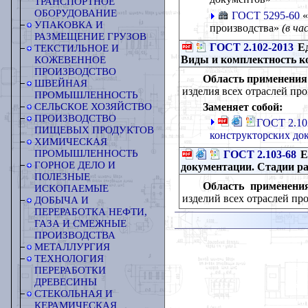
ТРАНСПОРТНОЕ
ОБОРУДОВАНИЕ
ГОСТ 5295-60
«
УПАКОВКА И
производства»
(в час
РАЗМЕЩЕНИЕ ГРУЗОВ
ГОСТ 2.102-2013
Ед
ТЕКСТИЛЬНОЕ И
Виды и комплектность к
КОЖЕВЕННОЕ
ПРОИЗВОДСТВО
Область применения
ШВЕЙНАЯ
изделия всех отраслей п
ПРОМЫШЛЕННОСТЬ
Заменяет собой:
СЕЛЬСКОЕ ХОЗЯЙСТВО
ПРОИЗВОДСТВО
ГОСТ 2.10
ПИЩЕВЫХ ПРОДУКТОВ
конструкторских до
ХИМИЧЕСКАЯ
ПРОМЫШЛЕННОСТЬ
ГОСТ 2.103-68
Е
ГОРНОЕ ДЕЛО И
документации. Стадии р
ПОЛЕЗНЫЕ
Область применени
ИСКОПАЕМЫЕ
изделий всех отраслей п
ДОБЫЧА И
ПЕРЕРАБОТКА НЕФТИ,
ГАЗА И СМЕЖНЫЕ
ПРОИЗВОДСТВА
МЕТАЛЛУРГИЯ
ТЕХНОЛОГИЯ
ПЕРЕРАБОТКИ
ДРЕВЕСИНЫ
СТЕКОЛЬНАЯ И
КЕРАМИЧЕСКАЯ