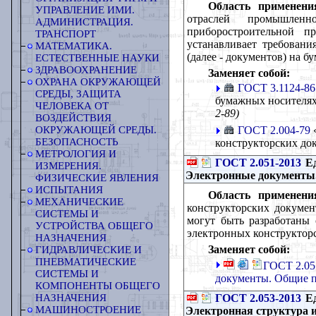
Область применени
УПРАВЛЕНИЕ ИМИ.
отраслей промышленн
АДМИНИСТРАЦИЯ.
приборостроительной п
ТРАНСПОРТ
устанавливает требован
МАТЕМАТИКА.
(далее - документов) на 
ЕСТЕСТВЕННЫЕ НАУКИ
ЗДРАВООХРАНЕНИЕ
Заменяет собой:
ОХРАНА ОКРУЖАЮЩЕЙ
ГОСТ 3.1124-86
СРЕДЫ, ЗАЩИТА
бумажных носителях
ЧЕЛОВЕКА ОТ
2-89)
ВОЗДЕЙСТВИЯ
ГОСТ 2.004-79
«
ОКРУЖАЮЩЕЙ СРЕДЫ.
БЕЗОПАСНОСТЬ
конструкторских до
МЕТРОЛОГИЯ И
ГОСТ 2.051-2013
Ед
ИЗМЕРЕНИЯ.
Электронные документы
ФИЗИЧЕСКИЕ ЯВЛЕНИЯ
ИСПЫТАНИЯ
Область применени
МЕХАНИЧЕСКИЕ
конструкторских докумен
СИСТЕМЫ И
могут быть разработаны
УСТРОЙСТВА ОБЩЕГО
электронных конструктор
НАЗНАЧЕНИЯ
Заменяет собой:
ГИДРАВЛИЧЕСКИЕ И
ПНЕВМАТИЧЕСКИЕ
ГОСТ 2.05
СИСТЕМЫ И
документы. Общие 
КОМПОНЕНТЫ ОБЩЕГО
ГОСТ 2.053-2013
Ед
НАЗНАЧЕНИЯ
МАШИНОСТРОЕНИЕ
Электронная структура 