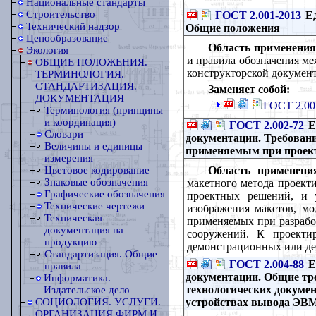
Национальные стандарты
Строительство
ГОСТ 2.001-2013
Ед
Технический надзор
Общие положения
Ценообразование
Область применения
Экология
и правила обозначения ме
ОБЩИЕ ПОЛОЖЕНИЯ.
конструкторской документ
ТЕРМИНОЛОГИЯ.
СТАНДАРТИЗАЦИЯ.
Заменяет собой:
ДОКУМЕНТАЦИЯ
ГОСТ 2.00
Терминология (принципы
и координация)
ГОСТ 2.002-72
Е
Словари
документации. Требовани
Величины и единицы
применяемым при проек
измерения
Область применени
Цветовое кодирование
Знаковые обозначения
макетного метода проект
Графические обозначения
проектных решений, и 
Технические чертежи
изображения макетов, мо
Техническая
применяемых при разраб
документация на
сооружений. К проекти
продукцию
демонстрационных или де
Стандартизация. Общие
ГОСТ 2.004-88
Е
правила
документации. Общие тр
Информатика.
технологических докуме
Издательское дело
устройствах вывода ЭВ
СОЦИОЛОГИЯ. УСЛУГИ.
ОРГАНИЗАЦИЯ ФИРМ И