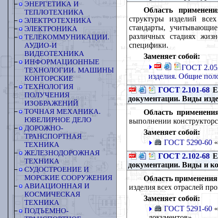
ЭНЕРГЕТИКА И
Область применени
ТЕПЛОТЕХНИКА
структуры изделий всех
ЭЛЕКТРОТЕХНИКА
стандарты, учитывающие
ЭЛЕКТРОНИКА
различных стадиях жизн
ТЕЛЕКОММУНИКАЦИИ.
специфики.
АУДИО-И
ВИДЕОТЕХНИКА
Заменяет собой:
ИНФОРМАЦИОННЫЕ
ГОСТ 2.05
ТЕХНОЛОГИИ. МАШИНЫ
изделия. Общие пол
КОНТОРСКИЕ
ТЕХНОЛОГИЯ
ГОСТ 2.101-68
Е
ПОЛУЧЕНИЯ
документации. Виды изд
ИЗОБРАЖЕНИЙ
ТОЧНАЯ МЕХАНИКА.
Область применения
ЮВЕЛИРНОЕ ДЕЛО
выполнении конструкторс
ДОРОЖНО-
Заменяет собой:
ТРАНСПОРТНАЯ
ГОСТ 5290-60
«
ТЕХНИКА
ЖЕЛЕЗНОДОРОЖНАЯ
ГОСТ 2.102-68
Е
ТЕХНИКА
документации. Виды и к
СУДОСТРОЕНИЕ И
МОРСКИЕ СООРУЖЕНИЯ
Область применения
АВИАЦИОННАЯ И
изделия всех отраслей п
КОСМИЧЕСКАЯ
Заменяет собой:
ТЕХНИКА
ГОСТ 5291-60
«
ПОДЪЕМНО-
документов»