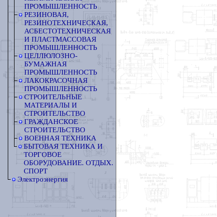
ПРОМЫШЛЕННОСТЬ
РЕЗИНОВАЯ,
РЕЗИНОТЕХНИЧЕСКАЯ,
АСБЕСТОТЕХНИЧЕСКАЯ
И ПЛАСТМАССОВАЯ
ПРОМЫШЛЕННОСТЬ
ЦЕЛЛЮЛОЗНО-
БУМАЖНАЯ
ПРОМЫШЛЕННОСТЬ
ЛАКОКРАСОЧНАЯ
ПРОМЫШЛЕННОСТЬ
СТРОИТЕЛЬНЫЕ
МАТЕРИАЛЫ И
СТРОИТЕЛЬСТВО
ГРАЖДАНСКОЕ
СТРОИТЕЛЬСТВО
ВОЕННАЯ ТЕХНИКА
БЫТОВАЯ ТЕХНИКА И
ТОРГОВОЕ
ОБОРУДОВАНИЕ. ОТДЫХ.
СПОРТ
Электроэнергия