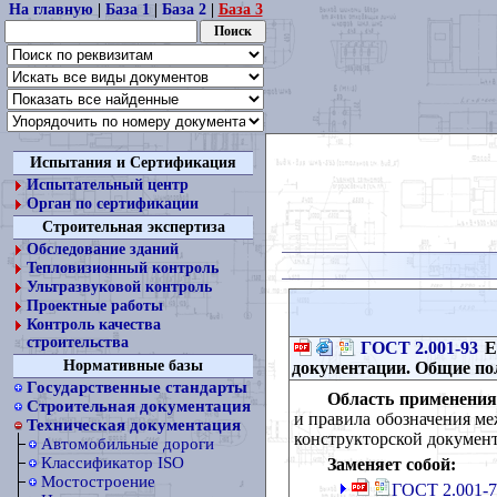
На главную
|
База 1
|
База 2
|
База 3
Испытания и Сертификация
Испытательный центр
Орган по сертификации
Строительная экспертиза
Обследование зданий
Тепловизионный контроль
Ультразвуковой контроль
Проектные работы
Контроль качества
строительства
ГОСТ 2.001-93
Е
Нормативные базы
документации. Общие п
Государственные стандарты
Область применения
Строительная документация
и правила обозначения ме
Техническая документация
конструкторской документ
Автомобильные дороги
Классификатор ISO
Заменяет собой:
Мостостроение
ГОСТ 2.001-7