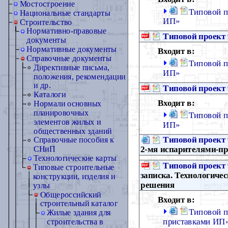
Мостостроение
Типовой п
Национальные стандарты
ИП»
Строительство
Нормативно-правовые
Типовой проект 
документы
Нормативные документы
Входит в:
Справочные документы
Типовой п
Директивные письма,
ИП»
положения, рекомендации
и др.
Типовой проект 
Каталоги
Входит в:
Нормали основных
планировочных
Типовой п
элементов жилых и
ИП»
общественных зданий
Типовой проект 
Справочные пособия к
2-мя испарителями-п
СНиП
Технологические карты
Типовой проект 
Типовые строительные
записка. Технологиче
конструкции, изделия и
решения
узлы
Общероссийский
Входит в:
строительный каталог
Типовой п
Жилые здания для
приставками ИП
строительства в