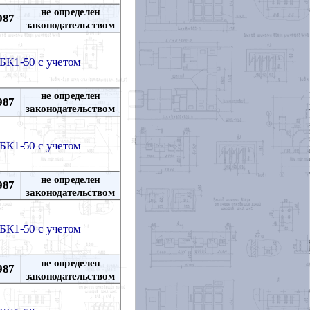
не определен
987
законодательством
БК1-50 с учетом
не определен
987
законодательством
БК1-50 с учетом
не определен
987
законодательством
БК1-50 с учетом
не определен
987
законодательством