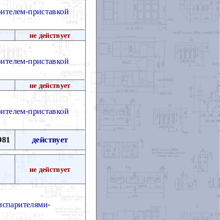
рителем-приставкой
не действует
рителем-приставкой
не действует
рителем-приставкой
981
действует
не действует
 испарителями-