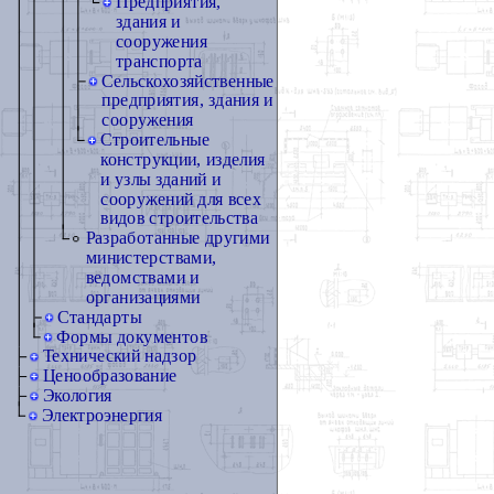
Предприятия,
здания и
сооружения
транспорта
Сельскохозяйственные
предприятия, здания и
сооружения
Строительные
конструкции, изделия
и узлы зданий и
сооружений для всех
видов строительства
Разработанные другими
министерствами,
ведомствами и
организациями
Стандарты
Формы документов
Технический надзор
Ценообразование
Экология
Электроэнергия