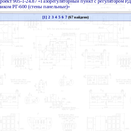
роект 905-1-24.87 «Газорегуляторный пункт с регулятором РД
тчиком РГ-600 (стены панельные)»
[1]
2
3
4
5
6
7
(67 найдено)