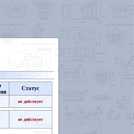
а
Статус
ния
не действует
не действует