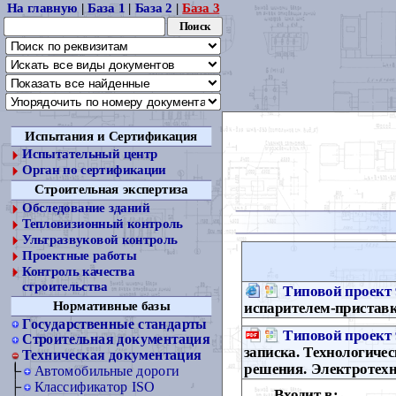
На главную
|
База 1
|
База 2
|
База 3
Испытания и Сертификация
Испытательный центр
Орган по сертификации
Строительная экспертиза
Обследование зданий
Тепловизионный контроль
Ультразвуковой контроль
Проектные работы
Контроль качества
строительства
Типовой проект 
Нормативные базы
испарителем-пристав
Государственные стандарты
Типовой проект 
Строительная документация
записка. Технологиче
Техническая документация
решения. Электротехн
Автомобильные дороги
Классификатор ISO
Входит в: