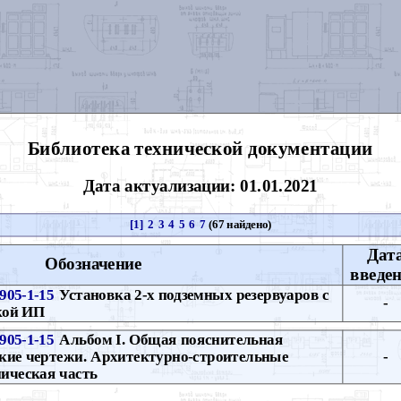
Библиотека технической документации
Дата актуализации: 01.01.2021
[1]
2
3
4
5
6
7
(67 найдено)
Дат
Обозначение
введе
905-1-15
Установка 2-х подземных резервуаров с
-
кой ИП
905-1-15
Альбом I. Общая пояснительная
ские чертежи. Архитектурно-строительные
-
ическая часть