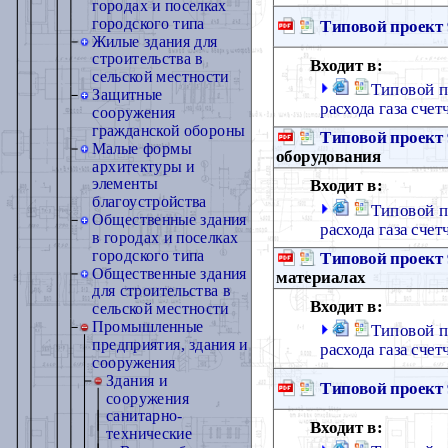
городах и поселках
городского типа
Типовой проект 
Жилые здания для
строительства в
Входит в:
сельской местности
Типовой п
Защитные
расхода газа сче
сооружения
гражданской обороны
Типовой проект 
Малые формы
оборудования
архитектуры и
элементы
Входит в:
благоустройства
Типовой п
Общественные здания
расхода газа сче
в городах и поселках
городского типа
Типовой проект 
Общественные здания
материалах
для строительства в
Входит в:
сельской местности
Промышленные
Типовой п
предприятия, здания и
расхода газа сче
сооружения
Здания и
Типовой проект 
сооружения
санитарно-
Входит в:
технические