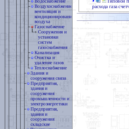
Типовой п
Водоснабжение
расхода газа сче
Воздухоснабжение,
вентиляция и
кондиционирование
воздуха
Газоснабжение
Сооружения и
установки
систем
газоснабжения
Канализация
Очистка и
удаление газов
Теплоснабжение
Здания и
сооружения связи
Предприятия,
здания и
сооружения
промышленности и
электроэнергетики
Предприятия,
здания и
сооружения
складские