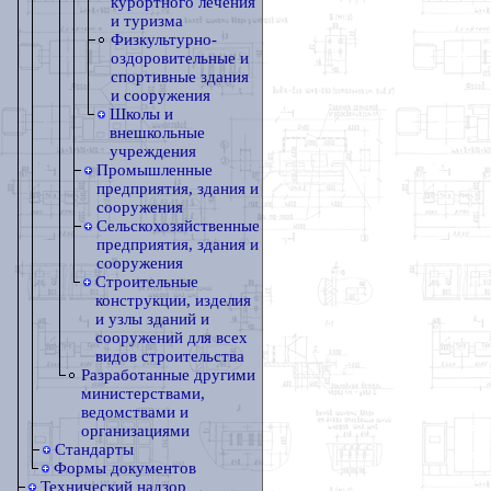
курортного лечения
и туризма
Физкультурно-
оздоровительные и
спортивные здания
и сооружения
Школы и
внешкольные
учреждения
Промышленные
предприятия, здания и
сооружения
Сельскохозяйственные
предприятия, здания и
сооружения
Строительные
конструкции, изделия
и узлы зданий и
сооружений для всех
видов строительства
Разработанные другими
министерствами,
ведомствами и
организациями
Стандарты
Формы документов
Технический надзор