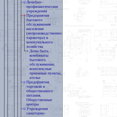
Лечебно-
профилактические
учреждения
Предприятия
бытового
обслуживания
населения
(непроизводственного
характера) и
коммунального
хозяйства
Дома быта,
комбинаты
бытового
обслуживания,
комплексные
приемные пункты,
ателье
Предприятия
торговли и
общественного
питания.
Общественные
центры
Учреждения
санаторно-