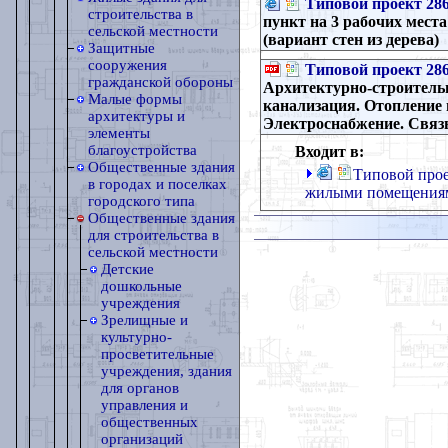
Типовой проект 286
строительства в
пункт на 3 рабочих мес
сельской местности
(вариант стен из дерева)
Защитные
сооружения
Типовой проект 286
гражданской обороны
Архитектурно-строитель
Малые формы
канализация. Отопление 
архитектуры и
Электроснабжение. Связь
элементы
благоустройства
Входит в:
Общественные здания
Типовой прое
в городах и поселках
жилыми помещениями
городского типа
Общественные здания
для строительства в
сельской местности
Детские
дошкольные
учреждения
Зрелищные и
культурно-
просветительные
учреждения, здания
для органов
управления и
общественных
организаций