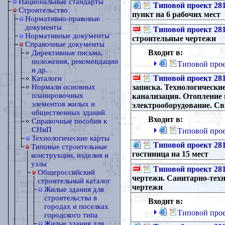
Национальные стандарты
Типовой проект 281
Строительство
пункт на 6 рабочих мест
Нормативно-правовые
документы
Типовой проект 281
Нормативные документы
строительные чертежи
Справочные документы
Входит в:
Директивные письма,
положения, рекомендации
Типовой прое
и др.
Типовой проект 281
Каталоги
записка. Технологически
Нормали основных
планировочных
канализация. Отопление 
элементов жилых и
электрооборудование. Св
общественных зданий
Входит в:
Справочные пособия к
СНиП
Типовой прое
Технологические карты
Типовой проект 281
Типовые строительные
гостиница на 15 мест
конструкции, изделия и
узлы
Типовой проект 281
Общероссийский
чертежи. Санитарно-техн
строительный каталог
чертежи
Жилые здания для
строительства в
Входит в:
городах и поселках
Типовой прое
городского типа
Жилые здания для